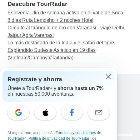
Descubre TourRadar
Eslovenia - fin de semana activo en el valle de Soca
8 días Ruta Lemosho + 2 noches Hotel
Circuito al triángulo de oro con Varanasi - viaje Delhi
Jaipur Agra Varanasi
Lo más destacado de la India y el safari del tigre
Espléndido Sudeste Asiático en 19 días
(Vietnam/Camboya/Tailandia)
Regístrate y ahorra
Únete a TourRadar+ y
ahorra hasta un 7%
en nuestras 50.000 aventuras.
Ayuda
Contacta con nosotros
España +34 933 938 984
Correo electrónico: support@tourradar.com
Selecciona el idioma
EN
DE
ES
FR
NL
Al registrarme, acepto los/la
Términos y condiciones de
Copyright © TourRadar. Todos los derechos reservados.
TourRadar
,
Política de privacidad de TourRadar
, de