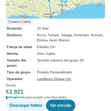
Ciudad y Cultura
Duración
10 días
Destinos
Accra
, Tamale
, Salaga
, Kintampo
, Kumasi
,
Elmina
, Assin Manso
Franja de edad
Edades 13+
Idioma
Solo: Inglés
Tamaño del
Tamaño máximo del grupo 30
grupo
Tipo de grupo
Privado
Personalizado
Operador
Landtours Ghana Ltd.
Desde
€2,921
Regístrate
para acceder a los descuentos
Descargar folleto
Ver circuito