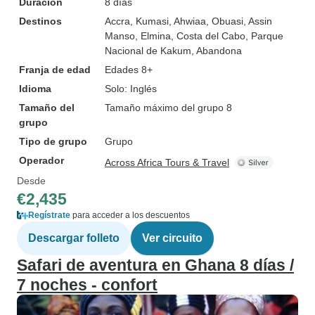
Duración
8 días
Destinos
Accra
, Kumasi
, Ahwiaa
, Obuasi
, Assin
Manso
, Elmina
, Costa del Cabo
, Parque
Nacional de Kakum
, Abandona
Franja de edad
Edades 8+
Idioma
Solo: Inglés
Tamaño del
Tamaño máximo del grupo 8
grupo
Tipo de grupo
Grupo
Operador
Across Africa Tours & Travel
Desde
€2,435
Regístrate
para acceder a los descuentos
Descargar folleto
Ver circuito
Safari de aventura en Ghana 8 días /
7 noches - confort