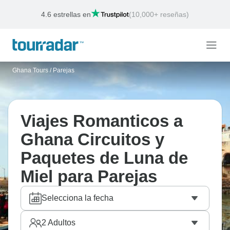
Ofertas de la semana
Finaliza:
12 ago., 2026
Ghana Tours
/
Parejas
Viajes Romanticos a
Ghana Circuitos y
Paquetes de Luna de
Miel para Parejas
Selecciona la fecha
2
Adultos