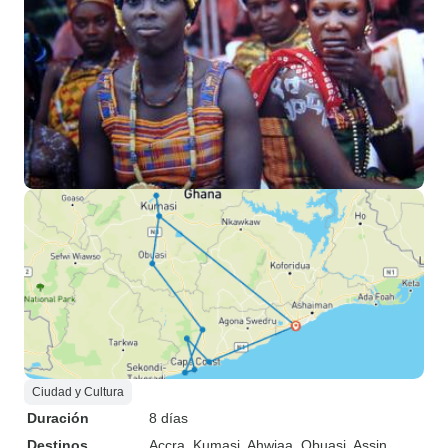
Ciudad y Cultura
Duración
8 días
Destinos
Accra
, Kumasi
, Ahwiaa
, Obuasi
, Assin