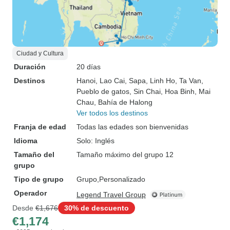
Ciudad y Cultura
Duración
20 días
Destinos
Hanoi
, Lao Cai
, Sapa
, Linh Ho
, Ta Van
,
Pueblo de gatos
, Sin Chai
, Hoa Binh
, Mai
Chau
, Bahía de Halong
Ver todos los destinos
Franja de edad
Todas las edades son bienvenidas
Idioma
Solo: Inglés
Tamaño del
Tamaño máximo del grupo 12
grupo
Tipo de grupo
Grupo
Personalizado
Operador
Legend Travel Group
Desde
€1,676
30% de descuento
€1,174