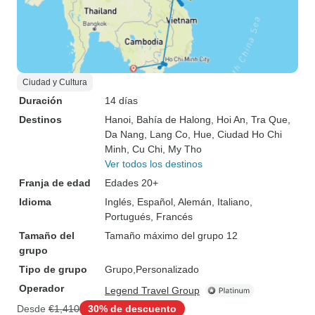
Ciudad y Cultura
Duración
14 días
Destinos
Hanoi
, Bahía de Halong
, Hoi An
, Tra Que
,
Da Nang
, Lang Co
, Hue
, Ciudad Ho Chi
Minh
, Cu Chi
, My Tho
Ver todos los destinos
Franja de edad
Edades 20+
Idioma
Inglés, Español, Alemán, Italiano,
Portugués, Francés
Tamaño del
Tamaño máximo del grupo 12
grupo
Tipo de grupo
Grupo
Personalizado
Operador
Legend Travel Group
Desde
€1,410
30% de descuento