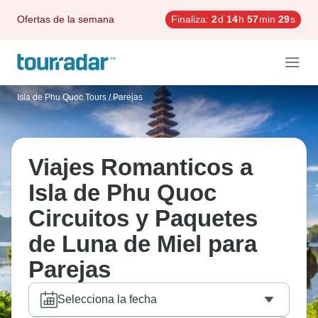
Ofertas de la semana
Finaliza:
2
d
14
h
57
min
28
s
Isla de Phu Quoc Tours
/
Parejas
Viajes Romanticos a
Isla de Phu Quoc
Circuitos y Paquetes
de Luna de Miel para
Parejas
Selecciona la fecha