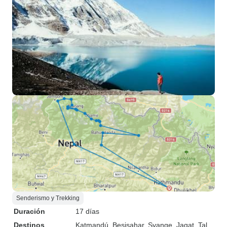
Senderismo y Trekking
Duración
17 días
Destinos
Katmandú
, Besisahar
, Syange
, Jagat
, Tal
,