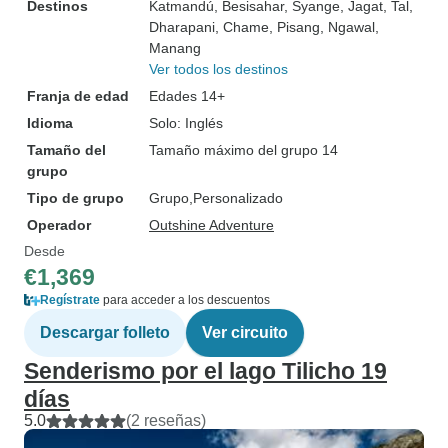
Destinos
Katmandú
, Besisahar
, Syange
, Jagat
, Tal
,
Dharapani
, Chame
, Pisang
, Ngawal
,
Manang
Ver todos los destinos
Franja de edad
Edades 14+
Idioma
Solo: Inglés
Tamaño del
Tamaño máximo del grupo 14
grupo
Tipo de grupo
Grupo
Personalizado
Operador
Outshine Adventure
Desde
€1,369
Regístrate
para acceder a los descuentos
Descargar folleto
Ver circuito
Senderismo por el lago Tilicho 19
días
5.0
(2 reseñas)