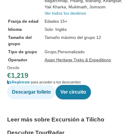
Bagarchhap
, Pisang
, Manang
, Khangsar
,
Yak Kharka
, Muktinath
, Jomsom
Ver todos los destinos
Franja de edad
Edades 15+
Idioma
Solo: Inglés
Tamaño del
Tamaño máximo del grupo 12
grupo
Tipo de grupo
Grupo
Personalizado
Operador
Asian Heritage Treks & Expeditions
Desde
€1,219
Regístrate
para acceder a los descuentos
Descargar folleto
Ver circuito
Leer más sobre Excursión a Tilicho
Descubre TourRadar