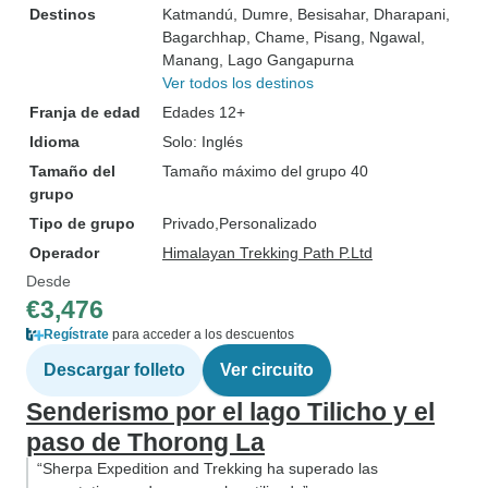
Destinos
Katmandú
, Dumre
, Besisahar
, Dharapani
,
Bagarchhap
, Chame
, Pisang
, Ngawal
,
Manang
, Lago Gangapurna
Ver todos los destinos
Franja de edad
Edades 12+
Idioma
Solo: Inglés
Tamaño del
Tamaño máximo del grupo 40
grupo
Tipo de grupo
Privado
Personalizado
Operador
Himalayan Trekking Path P.Ltd
Desde
€3,476
Regístrate
para acceder a los descuentos
Descargar folleto
Ver circuito
Senderismo por el lago Tilicho y el
paso de Thorong La
“Sherpa Expedition and Trekking ha superado las