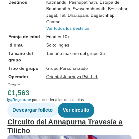
Destinos
Katmandú
, Pashupati̇̄nāth
, Estupa de
Baudhanāth
, Swayambhunath
, Besisahar
,
Jagat
, Tal
, Dharapani
, Bagarchhap
,
Chame
Ver todos los destinos
Franja de edad
Edades 10+
Idioma
Solo: Inglés
Tamaño del
Tamaño máximo del grupo 35
grupo
Tipo de grupo
Grupo
Personalizado
Operador
Oriental Journeys Pvt. Ltd.
Desde
€1,563
Regístrate
para acceder a los descuentos
Descargar folleto
Ver circuito
Circuito del Annapurna Travesía a
Tilicho