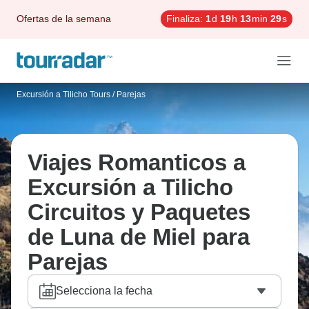
Ofertas de la semana
Finaliza:
1
d
19
h
13
min
28
s
Excursión a Tilicho Tours
/
Parejas
Viajes Romanticos a
Excursión a Tilicho
Circuitos y Paquetes
de Luna de Miel para
Parejas
Selecciona la fecha