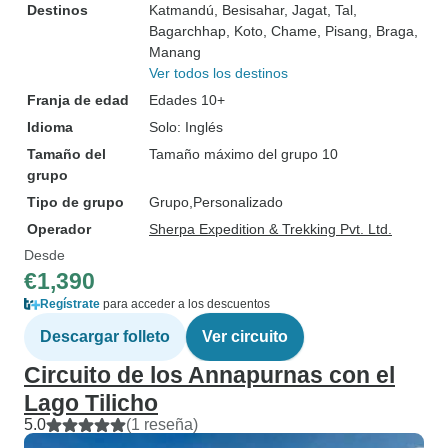
Destinos
Katmandú
, Besisahar
, Jagat
, Tal
,
Bagarchhap
, Koto
, Chame
, Pisang
, Braga
,
Manang
Ver todos los destinos
Franja de edad
Edades 10+
Idioma
Solo: Inglés
Tamaño del
Tamaño máximo del grupo 10
grupo
Tipo de grupo
Grupo
Personalizado
Operador
Sherpa Expedition & Trekking Pvt. Ltd.
Desde
€1,390
Regístrate
para acceder a los descuentos
Descargar folleto
Ver circuito
Circuito de los Annapurnas con el
Lago Tilicho
5.0
(1 reseña)