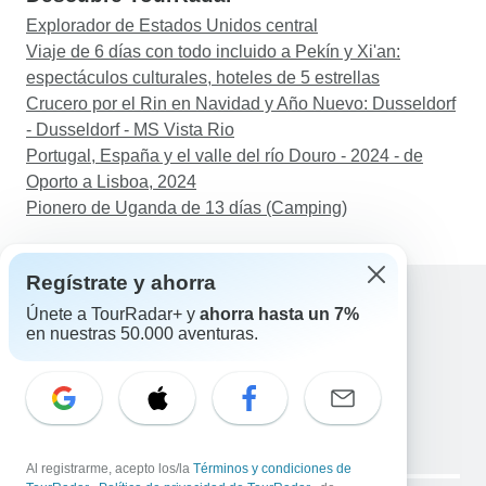
Explorador de Estados Unidos central
Viaje de 6 días con todo incluido a Pekín y Xi'an:
espectáculos culturales, hoteles de 5 estrellas
Crucero por el Rin en Navidad y Año Nuevo: Dusseldorf
- Dusseldorf - MS Vista Rio
Portugal, España y el valle del río Douro - 2024 - de
Oporto a Lisboa, 2024
Pionero de Uganda de 13 días (Camping)
Regístrate y ahorra
Únete a TourRadar+ y
ahorra hasta un 7%
en nuestras 50.000 aventuras.
Ayuda
Contacta con nosotros
España +34 933 938 984
Correo electrónico: support@tourradar.com
Selecciona el idioma
EN
DE
ES
FR
NL
Al registrarme, acepto los/la
Términos y condiciones de