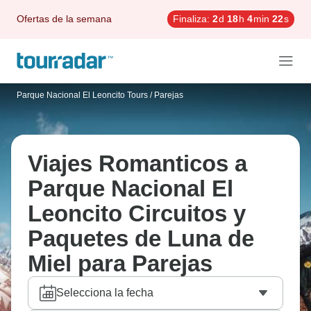
Ofertas de la semana
Finaliza:
2
d
18
h
4
min
21
s
Parque Nacional El Leoncito Tours
/
Parejas
Viajes Romanticos a
Parque Nacional El
Leoncito Circuitos y
Paquetes de Luna de
Miel para Parejas
Selecciona la fecha