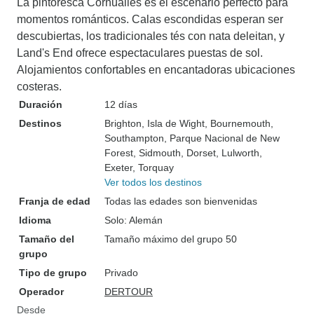
La pintoresca Cornualles es el escenario perfecto para
momentos románticos. Calas escondidas esperan ser
descubiertas, los tradicionales tés con nata deleitan, y
Land's End ofrece espectaculares puestas de sol.
Alojamientos confortables en encantadoras ubicaciones
costeras.
Duración
12 días
Destinos
Brighton
, Isla de Wight
, Bournemouth
,
Southampton
, Parque Nacional de New
Forest
, Sidmouth
, Dorset
, Lulworth
,
Exeter
, Torquay
Ver todos los destinos
Franja de edad
Todas las edades son bienvenidas
Idioma
Solo: Alemán
Tamaño del
Tamaño máximo del grupo 50
grupo
Tipo de grupo
Privado
Operador
DERTOUR
Desde