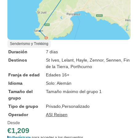
Senderismo y Trekking
Duración
7 días
Destinos
St Ives
, Lelant
, Hayle
, Zennor
, Sennen
, Fin
de la Tierra
, Porthcurno
Franja de edad
Edades 16+
Idioma
Solo: Alemán
Tamaño del
Tamaño máximo del grupo 1
grupo
Tipo de grupo
Privado
Personalizado
Operador
ASI Reisen
Desde
€1,209
Regístrate
para acceder a los descuentos