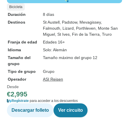
Bicicleta
Duración
8 días
Destinos
St Austell
, Padstow
, Mevagissey
,
Falmouth
, Lizard
, Porthleven
, Monte San
Miguel
, St Ives
, Fin de la Tierra
, Truro
Franja de edad
Edades 16+
Idioma
Solo: Alemán
Tamaño del
Tamaño máximo del grupo 12
grupo
Tipo de grupo
Grupo
Operador
ASI Reisen
Desde
€2,995
Regístrate
para acceder a los descuentos
Descargar folleto
Ver circuito