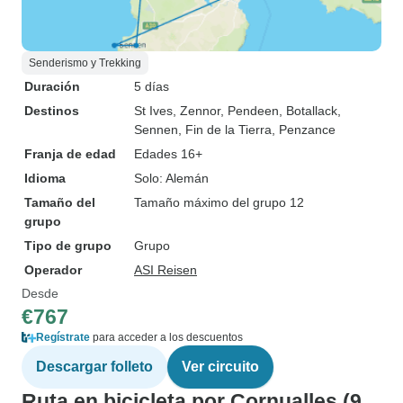
Senderismo y Trekking
Duración
5 días
Destinos
St Ives
, Zennor
, Pendeen
, Botallack
,
Sennen
, Fin de la Tierra
, Penzance
Franja de edad
Edades 16+
Idioma
Solo: Alemán
Tamaño del
Tamaño máximo del grupo 12
grupo
Tipo de grupo
Grupo
Operador
ASI Reisen
Desde
€767
Regístrate
para acceder a los descuentos
Descargar folleto
Ver circuito
Ruta en bicicleta por Cornualles (9