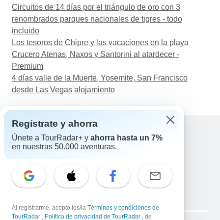
Circuitos de 14 días por el triángulo de oro con 3
renombrados parques nacionales de tigres - todo
incluido
Los tesoros de Chipre y las vacaciones en la playa
Crucero Atenas, Naxos y Santorini al atardecer -
Premium
4 días valle de la Muerte, Yosemite, San Francisco
desde Las Vegas alojamiento
Regístrate y ahorra
Únete a TourRadar+ y
ahorra hasta un 7%
en nuestras 50.000 aventuras.
Ayuda
Contacta con nosotros
España +34 933 938 984
Correo electrónico: support@tourradar.com
Selecciona el idioma
EN
DE
ES
FR
NL
Al registrarme, acepto los/la
Términos y condiciones de
Copyright © TourRadar. Todos los derechos reservados.
TourRadar
,
Política de privacidad de TourRadar
, de