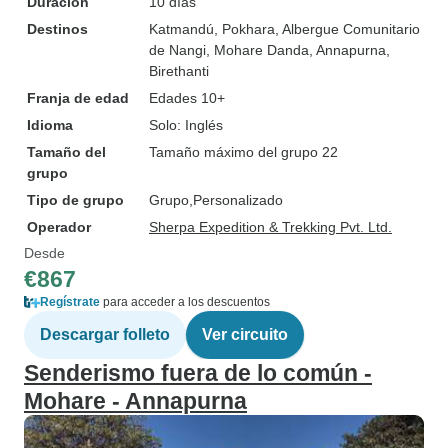
Duración
10 días
Destinos
Katmandú
, Pokhara
, Albergue Comunitario
de Nangi
, Mohare Danda
, Annapurna
,
Birethanti
Franja de edad
Edades 10+
Idioma
Solo: Inglés
Tamaño del
Tamaño máximo del grupo 22
grupo
Tipo de grupo
Grupo
Personalizado
Operador
Sherpa Expedition & Trekking Pvt. Ltd.
Desde
€867
Regístrate
para acceder a los descuentos
Descargar folleto
Ver circuito
Senderismo fuera de lo común -
Mohare - Annapurna