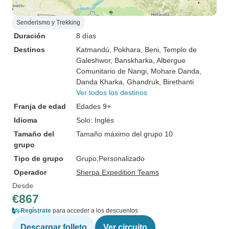
Senderismo y Trekking
Duración
8 días
Destinos
Katmandú
, Pokhara
, Beni
, Templo de
Galeshwor
, Banskharka
, Albergue
Comunitario de Nangi
, Mohare Danda
,
Danda Kharka
, Ghandruk
, Birethanti
Ver todos los destinos
Franja de edad
Edades 9+
Idioma
Solo: Inglés
Tamaño del
Tamaño máximo del grupo 10
grupo
Tipo de grupo
Grupo
Personalizado
Operador
Sherpa Expedition Teams
Desde
€867
Regístrate
para acceder a los descuentos
Descargar folleto
Ver circuito