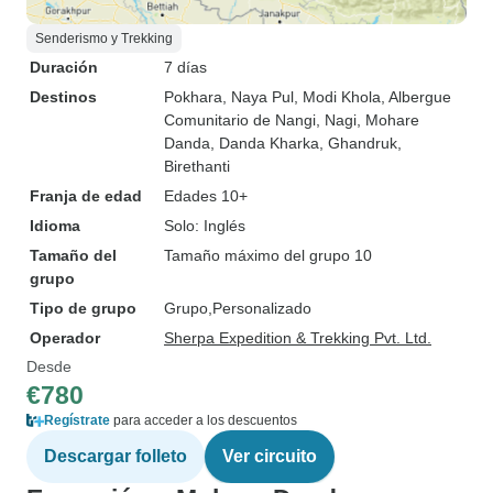
Senderismo y Trekking
Duración
7 días
Destinos
Pokhara
, Naya Pul
, Modi Khola
, Albergue
Comunitario de Nangi
, Nagi
, Mohare
Danda
, Danda Kharka
, Ghandruk
,
Birethanti
Franja de edad
Edades 10+
Idioma
Solo: Inglés
Tamaño del
Tamaño máximo del grupo 10
grupo
Tipo de grupo
Grupo
Personalizado
Operador
Sherpa Expedition & Trekking Pvt. Ltd.
Desde
€780
Regístrate
para acceder a los descuentos
Descargar folleto
Ver circuito