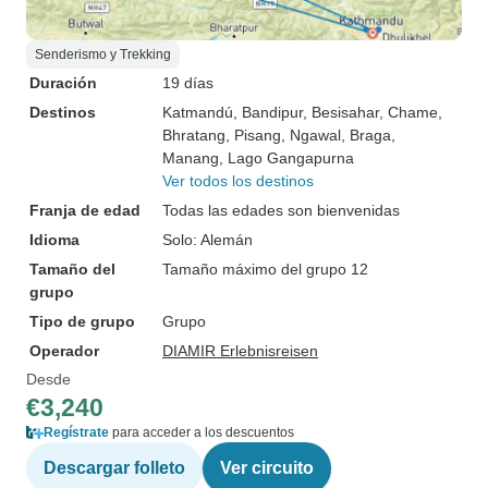
Senderismo y Trekking
Duración
19 días
Destinos
Katmandú
, Bandipur
, Besisahar
, Chame
,
Bhratang
, Pisang
, Ngawal
, Braga
,
Manang
, Lago Gangapurna
Ver todos los destinos
Franja de edad
Todas las edades son bienvenidas
Idioma
Solo: Alemán
Tamaño del
Tamaño máximo del grupo 12
grupo
Tipo de grupo
Grupo
Operador
DIAMIR Erlebnisreisen
Desde
€3,240
Regístrate
para acceder a los descuentos
Descargar folleto
Ver circuito