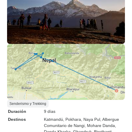
Senderismo y Trekking
Duración
9 días
Destinos
Katmandú
, Pokhara
, Naya Pul
, Albergue
Comunitario de Nangi
, Mohare Danda
,
Danda Kharka
, Ghandruk
, Birethanti