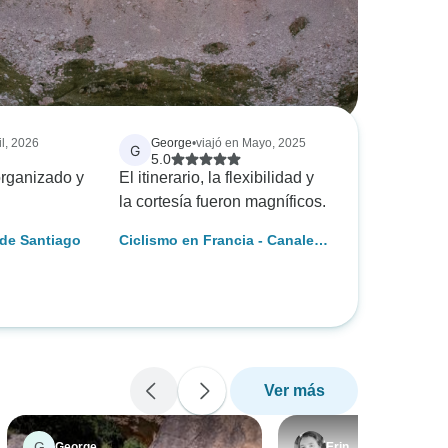
il, 2026
George
•
viajó en Mayo, 2025
G
5.0
organizado y
El itinerario, la flexibilidad y
la cortesía fueron magníficos.
 de Santiago
Ciclismo en Francia - Canales
y castillos del Midi
Ver más
G
George
Erin