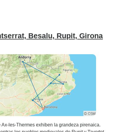
serrat, Besalu, Rupit, Girona
e Ax-les-Thermes exhiben la grandeza pirenaica.
ientras los pueblos medievales de Rupit y Tavertet