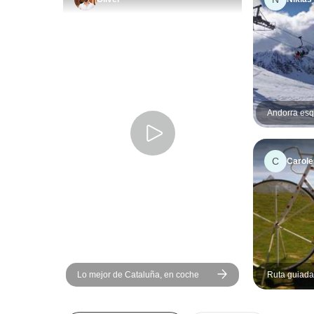
Andorra esq
C
Carole
Lo mejor de Cataluña, en coche
Ruta guiada
Pirineos