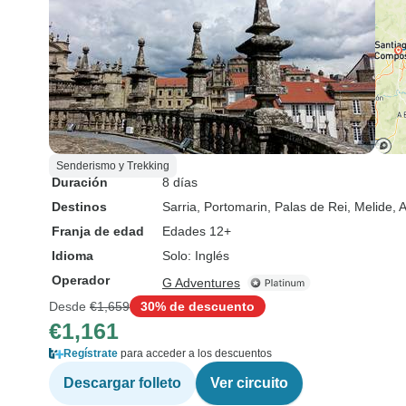
Senderismo y Trekking
Duración
8 días
Destinos
Sarria
, Portomarin
, Palas de Rei
, Melide
, 
Franja de edad
Edades 12+
Idioma
Solo: Inglés
Operador
G Adventures
Desde
€1,659
30% de descuento
€1,161
Regístrate
para acceder a los descuentos
Descargar folleto
Ver circuito