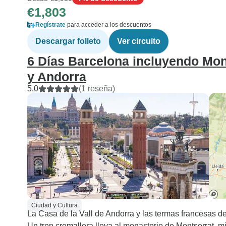
€1,803
Regístrate
para acceder a los descuentos
Descargar folleto
Ver circuito
6 Días Barcelona incluyendo Mont
y Andorra
5.0
(1 reseña)
Ciudad y Cultura
La Casa de la Vall de Andorra y las termas francesas d
Un tren cremallera lleva al monasterio de Montserrat, m