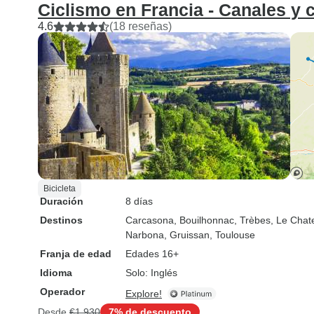
Ciclismo en Francia - Canales y c
4.6
(18 reseñas)
Bicicleta
Duración
8 días
Destinos
Carcasona
, Bouilhonnac
, Trèbes
, Le Chat
Narbona
, Gruissan
, Toulouse
Franja de edad
Edades 16+
Idioma
Solo: Inglés
Operador
Explore!
Desde
€1,930
7% de descuento