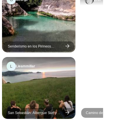
Senderismo en los Pirineos
españoles 10 días
L
Lieammillar
San Sebastián: Albergue Surf y
Camino de Santiago (Ruta
Fiesta, 11 días
Francesa) *TREK* guiado (
completo)