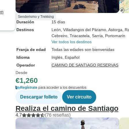
en
Senderismo y Trekking
Duración
15 días
Destinos
León
, Villadangos del Páramo
, Astorga
, R
Cebreiro
, Triacastela
, Sarria
, Portomarin
Ver todos los destinos
Franja de edad
Todas las edades son bienvenidas
Idioma
Inglés, Español
Operador
CAMINO DE SANTIAGO RESERVAS
Desde
€1,260
Regístrate
para acceder a los descuentos
Descargar folleto
Ver circuito
Realiza el camino de Santiago
4.7
(76 reseñas)