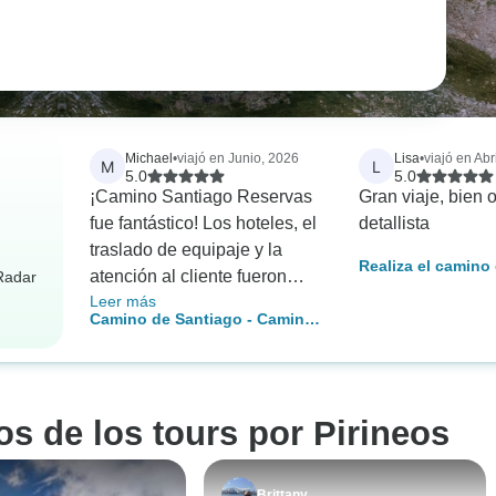
Michael
•
viajó en Junio, 2026
Lisa
•
viajó en Abr
M
L
5.0
5.0
¡Camino Santiago Reservas
Gran viaje, bien 
fue fantástico! Los hoteles, el
detallista
traslado de equipaje y la
Realiza el camino
atención al cliente fueron
rRadar
Leer más
realmente geniales. El
Camino de Santiago - Camino
Camino Francés, de León a
de Santiago - Camino Francés
Santiago en 13 días
- De León a Santiago de
seguidos, fue todo un reto
Compostela
para mí, pero estaba
os de los tours por Pirineos
preparado para ello y no tuve
ningún problema para
completarlo.
Brittany