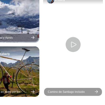
uí y Apres
sabarly
 en moto por los
Camino de Santiago incluido