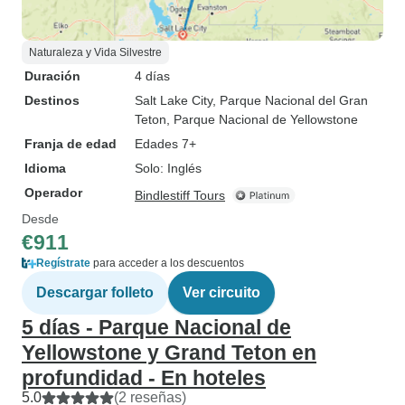
Naturaleza y Vida Silvestre
Duración
4 días
Destinos
Salt Lake City
, Parque Nacional del Gran
Teton
, Parque Nacional de Yellowstone
Franja de edad
Edades 7+
Idioma
Solo: Inglés
Operador
Bindlestiff Tours
Desde
€911
Regístrate
para acceder a los descuentos
Descargar folleto
Ver circuito
5 días - Parque Nacional de
Yellowstone y Grand Teton en
profundidad - En hoteles
5.0
(2 reseñas)