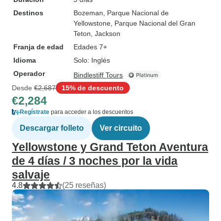
Destinos
Bozeman
, Parque Nacional de
Yellowstone
, Parque Nacional del Gran
Teton
, Jackson
Franja de edad
Edades 7+
Idioma
Solo: Inglés
Operador
Bindlestiff Tours
Desde
€2,687
15% de descuento
€2,284
Regístrate
para acceder a los descuentos
Descargar folleto
Ver circuito
Yellowstone y Grand Teton Aventura
de 4 días / 3 noches por la vida
salvaje
4.8
(25 reseñas)