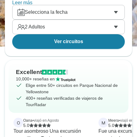
de 16 días.
Leer más
Selecciona la fecha
2
Adultos
Ver circuitos
Excellent
10,000+ reseñas en
Elige entre 50+ circuitos en Parque Nacional de
Yellowstone
400+ reseñas verificadas de viajeros de
TourRadar
Oana
•
viajó en Agosto
Meera
•
viajó en J
O
M
5.0
5.0
Tour asombroso Una excursión
Fue una excursió