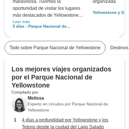
maravillosa. Tuvimos la
organizada
oportunidad de visitar los lugares
Yellowstone y Gra
más destacados de Yellowstone y
Aventura de 4 días
Leer más
los Grandes Tetones. Nuestro
vida salvaje
5 días - Parque Nacional de
guía, Hogan Malek, hizo un gran
Yellowstone y Grand Teton en
trabajo ocupándose de todo lo que
profundidad - En hoteles
necesitábamos. Es la segunda
Todo sobre Parque Nacional de Yellowstone
Destinos
vez que viajo con Bindlestiff y
recomiendo encarecidamente esta
empresa.
Los mejores viajes organizados
por el Parque Nacional de
Yellowstone
Compilado por
Melissa
Experto en circuitos por Parque Nacional de
Yellowstone
4 días a profundidad por Yellowstone y los
Tetons desde la ciudad del Lago Salado