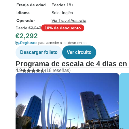
Franja de edad
Edades 18+
Idioma
Solo: Inglés
Operador
Via Travel Australia
Desde
€2,547
10% de descuento
€2,292
Regístrate
para acceder a los descuentos
Descargar folleto
Ver circuito
Programa de escala de 4 días en
4.9
(18 reseñas)