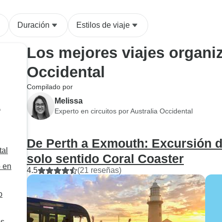
Exmouth y Karijini
Duración
Estilos de viaje
Los mejores viajes organiz
Occidental
Compilado por
Melissa
a
Experto en circuitos por Australia Occidental
De Perth a Exmouth: Excursión d
tal
solo sentido Coral Coaster
o en
4.5
(21 reseñas)
o
os