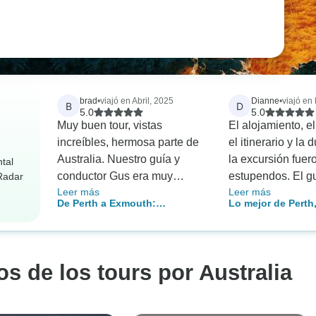
brad
•
viajó en Abril, 2025
Dianne
•
viajó en
B
D
5.0
5.0
Muy buen tour, vistas
El alojamiento, el
increíbles, hermosa parte de
el itinerario y la
Australia. Nuestro guía y
la excursión fuer
ntal
conductor Gus era muy
estupendos. El g
rRadar
Leer más
Leer más
informativo y muy divertido.
experto y servici
De Perth a Exmouth:
Lo mejor de Perth,
una semana fantá
Excursión de Aventura de 6
y la isla Rottnest
disfrutamos viaj
días en un solo sentido Coral
pequeño grupo (1
Coaster
viajeros afines.
os de los tours por Australia