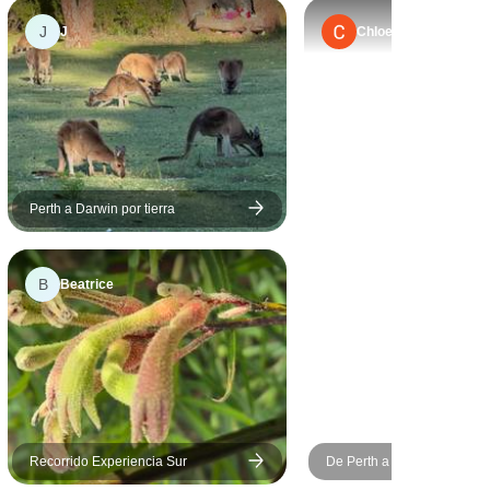
aproximadamente lo hicieron
J
J
Chloe
muy cómodo. Lo más
destacado fueron los
Pináculos, Kalbarri, Monkey
Mia y el buceo con tubo en
Coral Bay. Casi todos los
miembros de nuestro
pequeño grupo de 7 optaron
Perth a Darwin por tierra
por nadar con tiburones
ballena en Ningaloo, una
experiencia realmente
B
Beatrice
inolvidable. Las carreteras
son buenas y la
infraestructura de los parques
de WA es excelente. Un viaje
con una buena relación
calidad-precio y un
Recorrido Experiencia Sur
De Perth a Exmouth y vuelt
alojamiento cómodo de 3-4