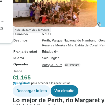
tal
en
Naturaleza y Vida Silvestre
Duración
6 días
Destinos
Perth
, Parque Nacional de Nambung
, Ger
Reserva Monkey Mia
, Bahía de Coral
, Pa
Franja de edad
Edades 6+
Idioma
Solo: Inglés
Operador
Autopia Tours
Desde
€1,165
Regístrate
para acceder a los descuentos
Descargar folleto
Ver circuito
Lo mejor de Perth, río Margaret y 