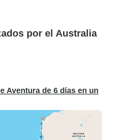
estrellas (aunque no nos
habría importado pagar un
poco más por un alojamiento
de 4 estrellas en Ningaloo).
ados por el Australia
e Aventura de 6 días en un