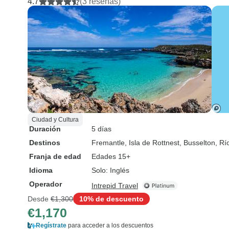
4.7
(3 reseñas)
Ciudad y Cultura
Duración
5 días
Destinos
Fremantle
, Isla de Rottnest
, Busselton
, Rí
Franja de edad
Edades 15+
Idioma
Solo: Inglés
Operador
Intrepid Travel
Desde
€1,300
10% de descuento
€1,170
Regístrate
para acceder a los descuentos