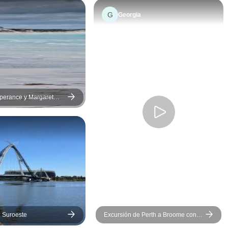
G
Georgia
perance y Margaret
s
l Suroeste
Excursión de Perth a Broome con
Kalbarri, Arrecife Ningaloo,