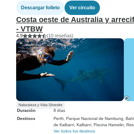
Descargar folleto
Ver circuito
Costa oeste de Australia y arrecif
- VTBW
4.9
(10 reseñas)
Naturaleza y Vida Silvestre
Duración
8 días
Destinos
Perth
, Parque Nacional de Nambung
, Bah
de Kalbarri
, Kalbarri
, Piscina Hamelin
, Re
Ver todos los destinos