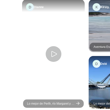
D
K
Dianne
Kirsty
Aventura Es
River - 6 día
D
Debi
Lo mejor de Perth, río Margaret y la
Lo mejor de
isla Rottnest