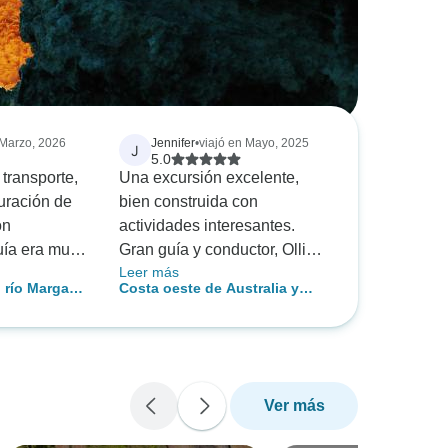
 Marzo, 2026
Jennifer
•
viajó en Mayo, 2025
J
5.0
 transporte,
Una excursión excelente,
 duración de
bien construida con
on
actividades interesantes.
uía era muy
Gran guía y conductor, Ollie,
Leer más
al. Pasamos
que sugirió opciones
 río Margaret
Costa oeste de Australia y
stica y
variadas para las cenas y
arrecife Ningaloo - circuito de
ando con un
siempre se aseguró de que
8 días - VTBW
2) de
estuviéramos aprovisionados
para ver las puestas de sol.
Hay distancias bastante
Ver más
largas, pero los descansos
cada dos horas