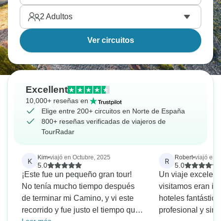
2
Adultos
Ver circuitos
Excellent
10,000+ reseñas en
Elige entre 200+ circuitos en Norte de España
800+ reseñas verificadas de viajeros de
TourRadar
Kim
•
viajó en Octubre, 2025
Robert
•
viajó en 
K
R
5.0
5.0
¡Este fue un pequeño gran tour!
Un viaje excelent
No tenía mucho tiempo después
visitamos eran inc
de terminar mi Camino, y vi este
hoteles fantástico
recorrido y fue justo el tiempo que
profesional y simp