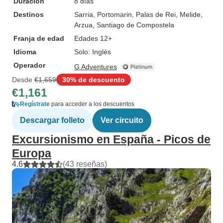
Duración
8 días
Destinos
Sarria
, Portomarin
, Palas de Rei
, Melide
,
Arzua
, Santiago de Compostela
Franja de edad
Edades 12+
Idioma
Solo: Inglés
Operador
G Adventures
Desde
€1,659
30% de descuento
€1,161
Regístrate
para acceder a los descuentos
Descargar folleto
Ver circuito
Excursionismo en España - Picos de
Europa
4.6
(43 reseñas)