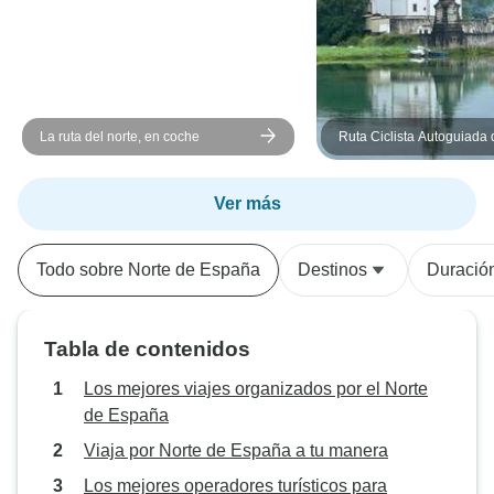
transcurrió sin problemas y a
tiempo, los hoteles eran cómodos
(¡tenía unas vistas increíbles en mi
hotel de San Sebastián!) y los
lugares que visitamos eran
La ruta del norte, en coche
Ruta Ciclista Autoguiada 
estupendos. Disfruté mucho de
Vasco a Asturias
este viaje y, de nuevo, no puedo
hablar lo suficientemente bien de
Ver más
María.
Todo sobre Norte de España
Destinos
Duració
Tabla de contenidos
Los mejores viajes organizados por el Norte
de España
Viaja por Norte de España a tu manera
Los mejores operadores turísticos para