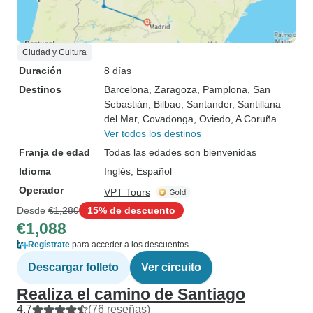
Ciudad y Cultura
Duración
8 días
Destinos
Barcelona
, Zaragoza
, Pamplona
, San
Sebastián
, Bilbao
, Santander
, Santillana
del Mar
, Covadonga
, Oviedo
, A Coruña
Ver todos los destinos
Franja de edad
Todas las edades son bienvenidas
Idioma
Inglés, Español
Operador
VPT Tours
Desde
€1,280
15% de descuento
€1,088
Regístrate
para acceder a los descuentos
Descargar folleto
Ver circuito
Realiza el camino de Santiago
4.7
(76 reseñas)