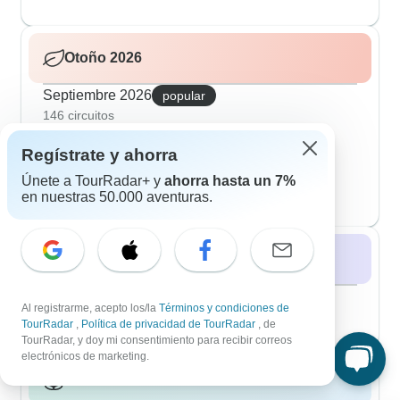
Otoño 2026
Septiembre 2026
popular
146 circuitos
Octubre 2026
Regístrate y ahorra
133 circuitos
Noviembre 2026
Únete a TourRadar+ y
ahorra hasta un 7%
34 circuitos
en nuestras 50.000 aventuras.
Invierno 2026 / 2027
Diciembre 2026
popular
Al registrarme, acepto los/la
Términos y condiciones de
17 circuitos
TourRadar
,
Política de privacidad de TourRadar
, de
TourRadar, y doy mi consentimiento para recibir correos
electrónicos de marketing.
Primavera 2027