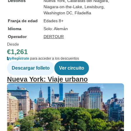
Destinos
Nueva York
, Cataratas del Niágara
,
Niagara-on-the-Lake
, Lewisburg
,
Washington DC
, Filadelfia
Franja de edad
Edades 8+
Idioma
Solo: Alemán
Operador
DERTOUR
Desde
€1,261
Regístrate
para acceder a los descuentos
Descargar folleto
Ver circuito
Nueva York: Viaje urbano