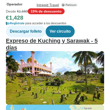
Operador
Intrepid Travel
Desde
€1,680
15% de descuento
€1,428
Regístrate
para acceder a los descuentos
Descargar folleto
Ver circuito
Expreso de Kuching y Sarawak - 5
días