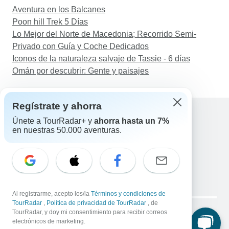
Aventura en los Balcanes
Poon hill Trek 5 Días
Lo Mejor del Norte de Macedonia; Recorrido Semi-
Privado con Guía y Coche Dedicados
Iconos de la naturaleza salvaje de Tassie - 6 días
Omán por descubrir: Gente y paisajes
Regístrate y ahorra
Únete a TourRadar+ y
ahorra hasta un 7%
en nuestras 50.000 aventuras.
Ayuda
Contacta con nosotros
España +34 933 938 984
Correo electrónico: support@tourradar.com
Selecciona el idioma
EN
DE
ES
FR
NL
Al registrarme, acepto los/la
Términos y condiciones de
Copyright © TourRadar. Todos los derechos reservados.
TourRadar
,
Política de privacidad de TourRadar
, de
Aviso legal
TourRadar, y doy mi consentimiento para recibir correos
Política de privacidad
Cookies
electrónicos de marketing.
Condiciones generales