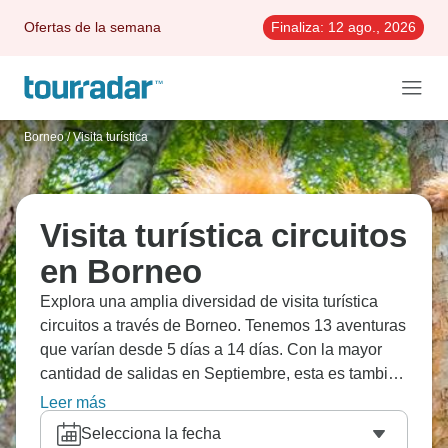
Ofertas de la semana
Finaliza:
12 ago., 2026
Borneo
/
Visita turística
Visita turística circuitos
en Borneo
Explora una amplia diversidad de visita turística
circuitos a través de Borneo. Tenemos 13 aventuras
que varían desde 5 días a 14 días. Con la mayor
cantidad de salidas en Septiembre, esta es también
la época más popular del año.
Leer más
Selecciona la fecha