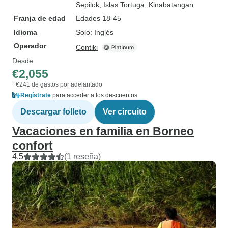
Sepilok
, Islas Tortuga
, Kinabatangan
Franja de edad
Edades 18-45
Idioma
Solo: Inglés
Operador
Contiki
Desde
€2,055
+€241 de gastos por adelantado
Regístrate
para acceder a los descuentos
Descargar folleto
Ver circuito
Vacaciones en familia en Borneo
confort
4.5
(1 reseña)