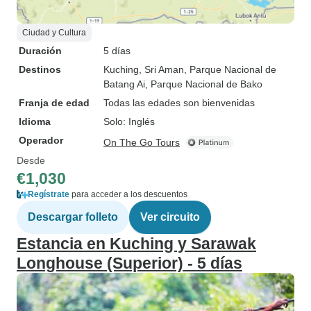
Ciudad y Cultura
Duración
5 días
Destinos
Kuching
, Sri Aman
, Parque Nacional de
Batang Ai
, Parque Nacional de Bako
Franja de edad
Todas las edades son bienvenidas
Idioma
Solo: Inglés
Operador
On The Go Tours
Desde
€1,030
Regístrate
para acceder a los descuentos
Descargar folleto
Ver circuito
Estancia en Kuching y Sarawak
Longhouse (Superior) - 5 días