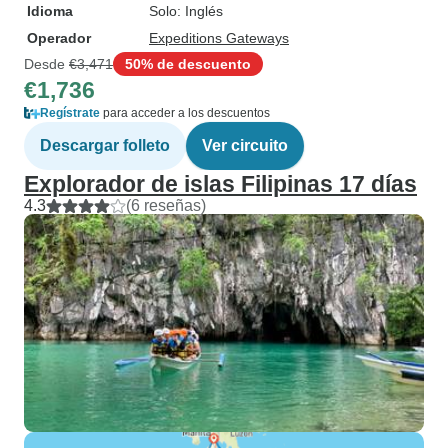
Idioma
Solo: Inglés
Operador
Expeditions Gateways
Desde
€3,471
50% de descuento
€1,736
Regístrate
para acceder a los descuentos
Descargar folleto
Ver circuito
Explorador de islas Filipinas 17 días
4.3
(6 reseñas)