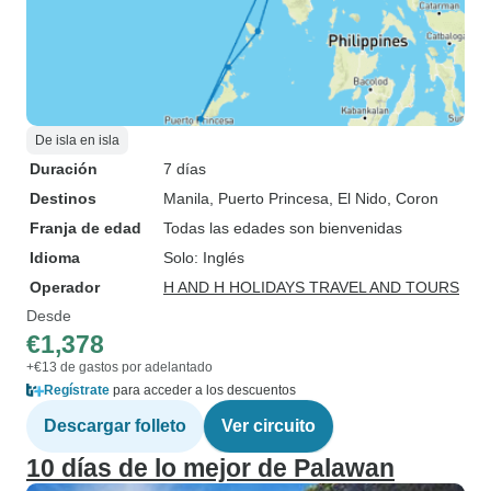
De isla en isla
Duración
7 días
Destinos
Manila
, Puerto Princesa
, El Nido
, Coron
Franja de edad
Todas las edades son bienvenidas
Idioma
Solo: Inglés
Operador
H AND H HOLIDAYS TRAVEL AND TOURS
Desde
€1,378
+€13 de gastos por adelantado
Regístrate
para acceder a los descuentos
Descargar folleto
Ver circuito
10 días de lo mejor de Palawan