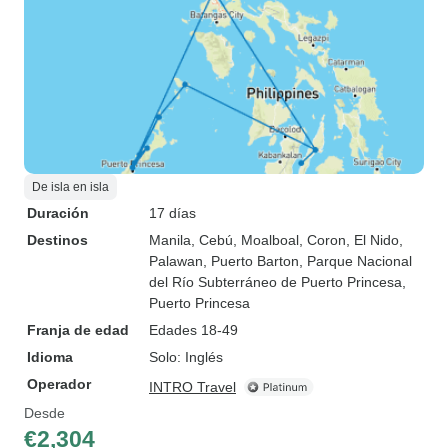
De isla en isla
Duración
17 días
Destinos
Manila
, Cebú
, Moalboal
, Coron
, El Nido
,
Palawan
, Puerto Barton
, Parque Nacional
del Río Subterráneo de Puerto Princesa
,
Puerto Princesa
Franja de edad
Edades 18-49
Idioma
Solo: Inglés
Operador
INTRO Travel
Desde
€2,304