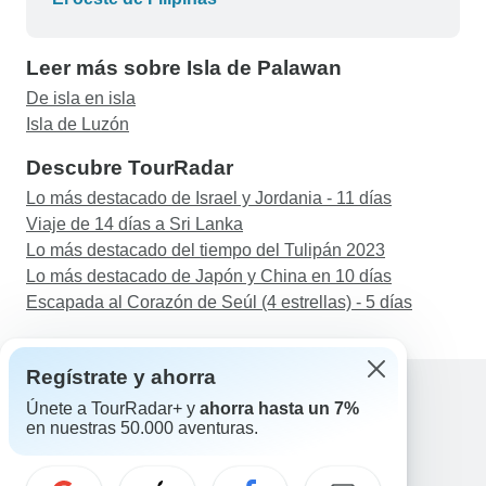
experiencia tan increíble, pero fue diez veces
mejor gracias a que AJ nos hizo de guía. He
Leer más sobre Isla de Palawan
hecho un amigo para toda la vida y recomiendo
encarecidamente tanto a él como el propio tour a
De isla en isla
todo el mundo.
Isla de Luzón
Descubre TourRadar
Lo más destacado de Israel y Jordania - 11 días
Viaje de 14 días a Sri Lanka
Lo más destacado del tiempo del Tulipán 2023
Lo más destacado de Japón y China en 10 días
Escapada al Corazón de Seúl (4 estrellas) - 5 días
Regístrate y ahorra
Únete a TourRadar+ y
ahorra hasta un 7%
en nuestras 50.000 aventuras.
Ayuda
Contacta con nosotros
España +34 933 938 984