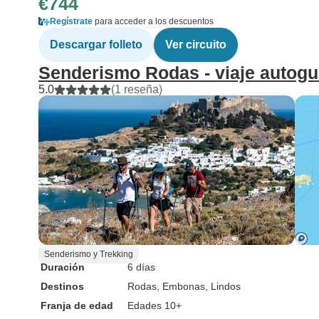
€744
Regístrate
para acceder a los descuentos
Descargar folleto
Ver circuito
Senderismo Rodas - viaje autogu
5.0
(1 reseña)
Senderismo y Trekking
Duración
6 días
Destinos
Rodas
, Embonas
, Lindos
Franja de edad
Edades 10+