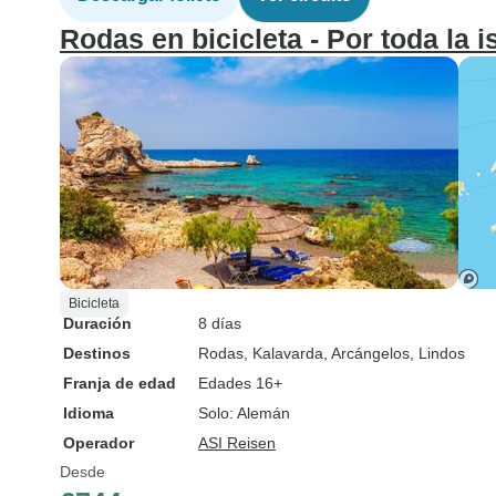
Rodas en bicicleta - Por toda la is
Bicicleta
Duración
8 días
Destinos
Rodas
, Kalavarda
, Arcángelos
, Lindos
Franja de edad
Edades 16+
Idioma
Solo: Alemán
Operador
ASI Reisen
Desde