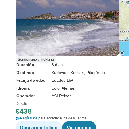
Senderismo y Trekking
Duración
8 días
Destinos
Karlovasi
, Kokkari
, Pitagóreio
Franja de edad
Edades 16+
Idioma
Solo: Alemán
Operador
ASI Reisen
Desde
€438
Regístrate
para acceder a los descuentos
Descargar folleto
Ver circuito