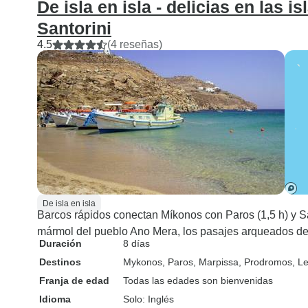
De isla en isla - delicias en las 
Santorini
4.5
(4 reseñas)
De isla en isla
Barcos rápidos conectan Míkonos con Paros (1,5 h) y San
mármol del pueblo Ano Mera, los pasajes arqueados de 
Duración
8 días
Destinos
Mykonos
, Paros
, Marpissa
, Prodromos
, L
Franja de edad
Todas las edades son bienvenidas
Idioma
Solo: Inglés