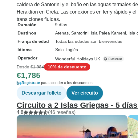
caldera de Santorini y el baño en las aguas termales de
Heraklion en Creta. Las conexiones en ferry rápido y e
transiciones fluidas.
Duración
9 días
Destinos
Atenas
, Santorini
, Isla Palea Kameni
, Isl
Franja de edad
Todas las edades son bienvenidas
Idioma
Solo: Inglés
Operador
Wonderful Holidays UK
Desde
€1,984
10% de descuento
€1,785
Regístrate
para acceder a los descuentos
Descargar folleto
Ver circuito
Circuito a 2 Islas Griegas - 5 día
4.8
(46 reseñas)