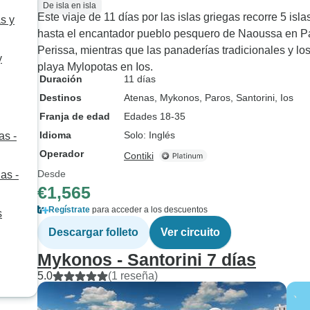
De isla en isla
Este viaje de 11 días por las islas griegas recorre 5 i
as y
hasta el encantador pueblo pesquero de Naoussa en Par
Perissa, mientras que las panaderías tradicionales y lo
y
playa Mylopotas en Ios.
Duración
11 días
Destinos
Atenas
, Mykonos
, Paros
, Santorini
, Ios
Franja de edad
Edades 18-35
Idioma
Solo: Inglés
as -
Operador
Contiki
Desde
as -
€1,565
Regístrate
para acceder a los descuentos
s
Descargar folleto
Ver circuito
Mykonos - Santorini 7 días
5.0
(1 reseña)