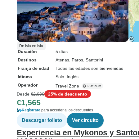
De isla en isla
Duración
5 días
Destinos
Atenas
, Paros
, Santorini
Franja de edad
Todas las edades son bienvenidas
Idioma
Solo: Inglés
Operador
Travel Zone
Desde
€2,086
25% de descuento
€1,565
Regístrate
para acceder a los descuentos
Descargar folleto
Ver circuito
Experiencia en Mykonos y Santori