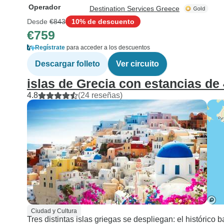
Operador
Destination Services Greece
Desde
€843
10% de descuento
€759
Regístrate
para acceder a los descuentos
Descargar folleto
Ver circuito
islas de Grecia con estancias de 4
4.8
(24 reseñas)
Ciudad y Cultura
Tres distintas islas griegas se despliegan: el histórico b