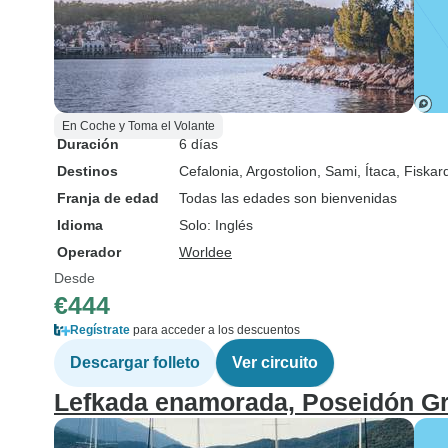
En Coche y Toma el Volante
Duración
6 días
Destinos
Cefalonia
, Argostolion
, Sami
, Ítaca
, Fiskar
Franja de edad
Todas las edades son bienvenidas
Idioma
Solo: Inglés
Operador
Worldee
Desde
€444
Regístrate
para acceder a los descuentos
Descargar folleto
Ver circuito
Lefkada enamorada, Poseidón Gr