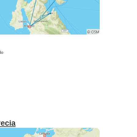
do
ecia