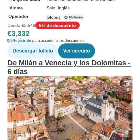
Idioma
Solo: Inglés
Operador
Globus
Desde
€3,549
6% de descuento
€3,332
Regístrate
para acceder a los descuentos
Descargar folleto
Ver circuito
De Milán a Venecia y los Dolomitas -
6 días