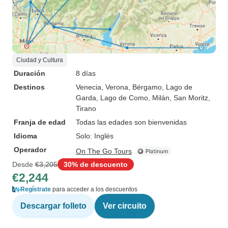
Ciudad y Cultura
Duración
8 días
Destinos
Venecia
, Verona
, Bérgamo
, Lago de
Garda
, Lago de Como
, Milán
, San Moritz
,
Tirano
Franja de edad
Todas las edades son bienvenidas
Idioma
Solo: Inglés
Operador
On The Go Tours
Desde
€3,205
30% de descuento
€2,244
Regístrate
para acceder a los descuentos
Descargar folleto
Ver circuito