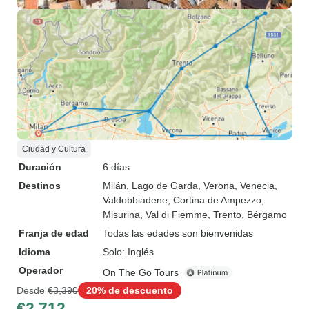
Ciudad y Cultura
Duración
6 días
Destinos
Milán
, Lago de Garda
, Verona
, Venecia
,
Valdobbiadene
, Cortina de Ampezzo
,
Misurina
, Val di Fiemme
, Trento
, Bérgamo
Franja de edad
Todas las edades son bienvenidas
Idioma
Solo: Inglés
Operador
On The Go Tours
Desde
€3,390
20% de descuento
€2,712