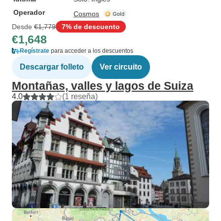
Operador
Cosmos
Desde
€1,779
7% de descuento
€1,648
Regístrate
para acceder a los descuentos
Descargar folleto
Ver circuito
Montañas, valles y lagos de Suiza
4.0
(1 reseña)