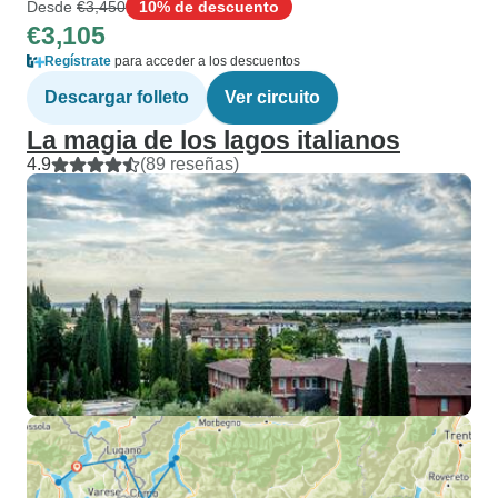
Desde
€3,450
10% de descuento
€3,105
Regístrate
para acceder a los descuentos
Descargar folleto
Ver circuito
La magia de los lagos italianos
4.9
(89 reseñas)