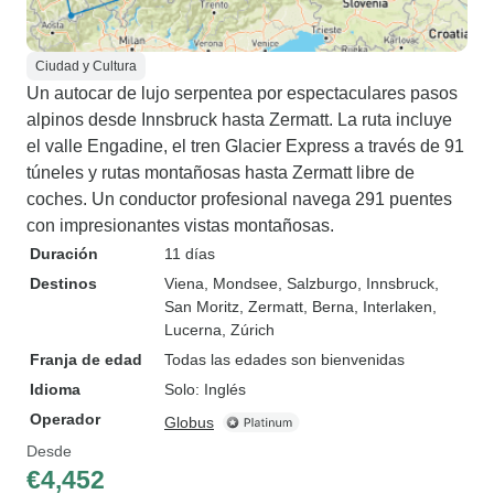
Ciudad y Cultura
Un autocar de lujo serpentea por espectaculares pasos
alpinos desde Innsbruck hasta Zermatt. La ruta incluye
el valle Engadine, el tren Glacier Express a través de 91
túneles y rutas montañosas hasta Zermatt libre de
coches. Un conductor profesional navega 291 puentes
con impresionantes vistas montañosas.
Duración
11 días
Destinos
Viena
, Mondsee
, Salzburgo
, Innsbruck
,
San Moritz
, Zermatt
, Berna
, Interlaken
,
Lucerna
, Zúrich
Franja de edad
Todas las edades son bienvenidas
Idioma
Solo: Inglés
Operador
Globus
Desde
€4,452