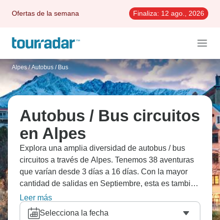
Ofertas de la semana
Finaliza:
12 ago., 2026
Alpes
/
Autobus / Bus
Autobus / Bus circuitos
en Alpes
Explora una amplia diversidad de autobus / bus
circuitos a través de Alpes. Tenemos 38 aventuras
que varían desde 3 días a 16 días. Con la mayor
cantidad de salidas en Septiembre, esta es también
la época más popular del año.
Leer más
Selecciona la fecha