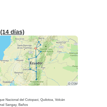
(14 días)
que Nacional del Cotopaxi
, Quilotoa
, Volcán
onal Sangay
, Baños