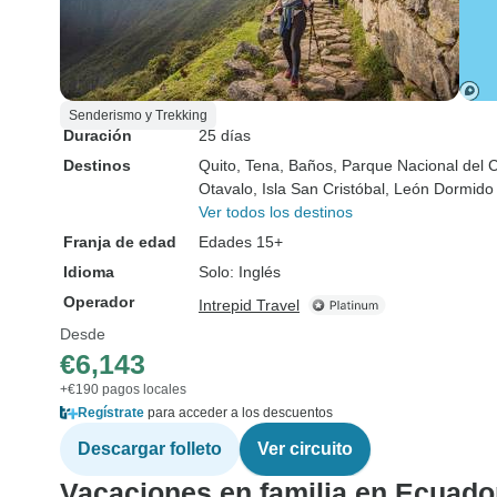
Senderismo y Trekking
Duración
25 días
Destinos
Quito
, Tena
, Baños
, Parque Nacional del 
Otavalo
, Isla San Cristóbal
, León Dormido
Ver todos los destinos
Franja de edad
Edades 15+
Idioma
Solo: Inglés
Operador
Intrepid Travel
Desde
€6,143
+€190 pagos locales
Regístrate
para acceder a los descuentos
Descargar folleto
Ver circuito
Vacaciones en familia en Ecuado