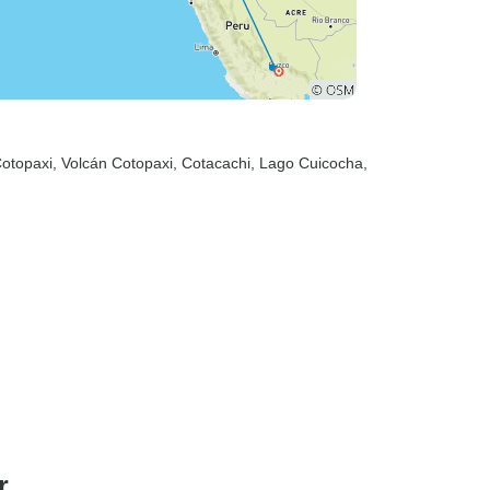
Cotopaxi
, Volcán Cotopaxi
, Cotacachi
, Lago Cuicocha
,
r