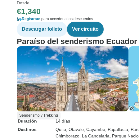
Desde
€1,340
Regístrate
para acceder a los descuentos
Descargar folleto
Ver circuito
Paraíso del senderismo Ecuador 
Senderismo y Trekking
Duración
14 días
Destinos
Quito
, Otavalo
, Cayambe
, Papallacta
, Par
Chimborazo
, La Candelaria
, Parque Naci