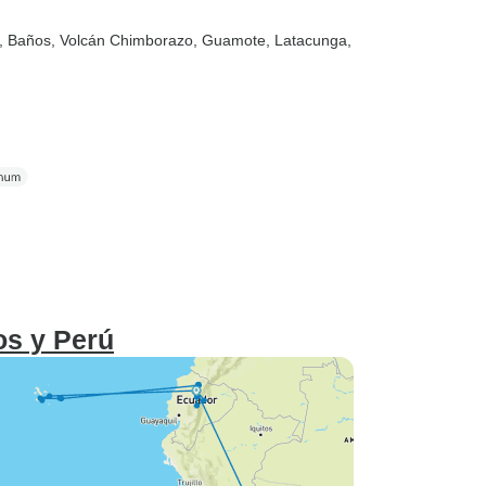
, Baños
, Volcán Chimborazo
, Guamote
, Latacunga
,
os y Perú