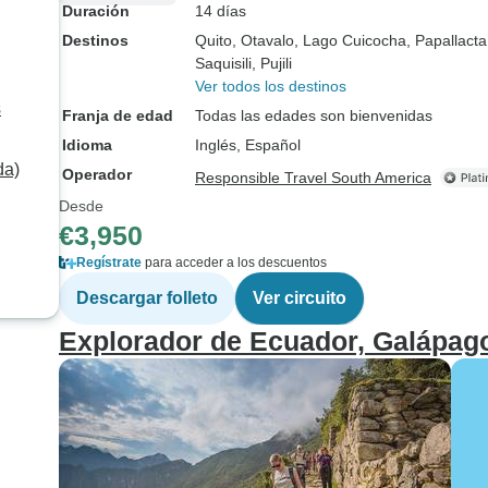
Duración
14 días
Destinos
Quito
, Otavalo
, Lago Cuicocha
, Papallacta
Saquisili
, Pujili
Ver todos los destinos
s
Franja de edad
Todas las edades son bienvenidas
Idioma
Inglés, Español
da)
Operador
Responsible Travel South America
Desde
€3,950
Regístrate
para acceder a los descuentos
Descargar folleto
Ver circuito
Explorador de Ecuador, Galápag