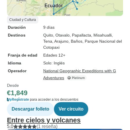
Ciudad y Cultura
Duración
9 días
Destinos
Quito
, Otavalo
, Papallacta
, Misahualli
,
Tena
, Arajuno
, Baños
, Parque Nacional del
Cotopaxi
Franja de edad
Edades 12+
Idioma
Solo: Inglés
Operador
National Geographic Expeditions with G
Adventures
Desde
€1,849
Regístrate
para acceder a los descuentos
Descargar folleto
Ver circuito
Entre cielos y volcanes
5.0
(1 reseña)