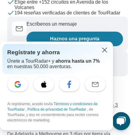
Elige entre +152 circuitos en Avenida de los
Volcanes
194 reseñas verificadas de clientes de TourRadar
Escríbenos un mensaje
Haznos una pregunta
Regístrate y ahorra
Llámanos
Únete a TourRadar+ y
ahorra hasta un 7%
en nuestras 50.000 aventuras.
+34 933 938 984
Descubre TourRadar
Hermoso Ladakh
Al registrarme, acepto los/la
Términos y condiciones de
Minicrucero de Split a Dubrovnik (Premium Plus) - 3
TourRadar
,
Política de privacidad de TourRadar
, de
días
TourRadar, y doy mi consentimiento para recibir correos
Viajes a Marruecos en 6 días desde Casablanca
electrónicos de marketing.
Viaje a Leh y Ladakh
De Adelaida a Melbourne en 3 días por tierra vía