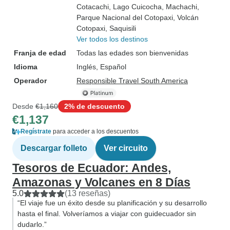
Cotacachi
, Lago Cuicocha
, Machachi
,
Parque Nacional del Cotopaxi
, Volcán
Cotopaxi
, Saquisili
Ver todos los destinos
Franja de edad
Todas las edades son bienvenidas
Idioma
Inglés, Español
Operador
Responsible Travel South America
Desde
€1,160
2% de descuento
€1,137
Regístrate
para acceder a los descuentos
Descargar folleto
Ver circuito
Tesoros de Ecuador: Andes,
Amazonas y Volcanes en 8 Días
5.0
(13 reseñas)
“El viaje fue un éxito desde su planificación y su desarrollo
hasta el final. Volveríamos a viajar con guidecuador sin
dudarlo.”