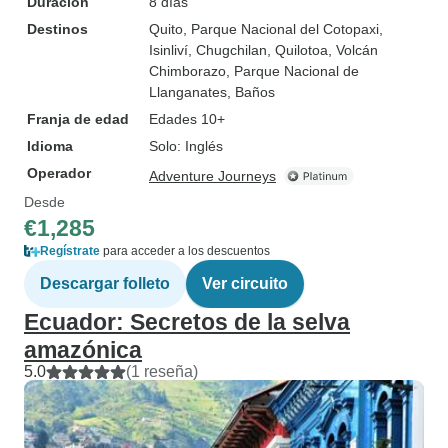
Duración
8 días
Destinos
Quito
, Parque Nacional del Cotopaxi
,
Isinliví
, Chugchilan
, Quilotoa
, Volcán
Chimborazo
, Parque Nacional de
Llanganates
, Baños
Franja de edad
Edades 10+
Idioma
Solo: Inglés
Operador
Adventure Journeys
Desde
€1,285
Regístrate
para acceder a los descuentos
Descargar folleto
Ver circuito
Ecuador: Secretos de la selva
amazónica
5.0
(1 reseña)