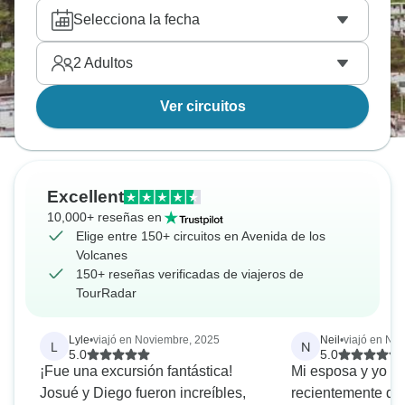
Selecciona la fecha
2
Adultos
Ver circuitos
Excellent
10,000+ reseñas en
Elige entre 150+ circuitos en Avenida de los
Volcanes
150+ reseñas verificadas de viajeros de
TourRadar
Lyle
•
viajó en Noviembre, 2025
Neil
•
viajó en No
L
N
5.0
5.0
¡Fue una excursión fantástica!
Mi esposa y yo r
Josué y Diego fueron increíbles,
recientemente de 