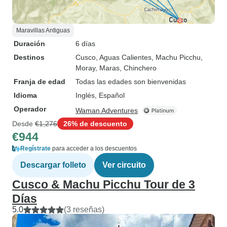
Maravillas Antiguas
Duración
6 días
Destinos
Cusco
, Aguas Calientes
, Machu Picchu
,
Moray
, Maras
, Chinchero
Franja de edad
Todas las edades son bienvenidas
Idioma
Inglés, Español
Operador
Waman Adventures
Desde
€1,276
26% de descuento
€944
Regístrate
para acceder a los descuentos
Descargar folleto
Ver circuito
Cusco & Machu Picchu Tour de 3
Días
5.0
(3 reseñas)