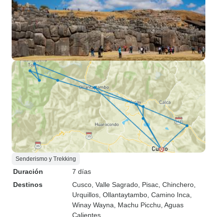
Senderismo y Trekking
Duración
7 días
Destinos
Cusco
, Valle Sagrado
, Pisac
, Chinchero
,
Urquillos
, Ollantaytambo
, Camino Inca
,
Winay Wayna
, Machu Picchu
, Aguas
Calientes