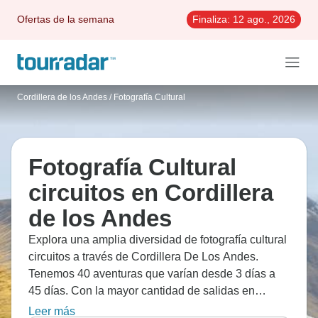
Ofertas de la semana
Finaliza:
12 ago., 2026
Cordillera de los Andes
/
Fotografía Cultural
Fotografía Cultural
circuitos en Cordillera
de los Andes
Explora una amplia diversidad de fotografía cultural
circuitos a través de Cordillera De Los Andes.
Tenemos 40 aventuras que varían desde 3 días a
45 días. Con la mayor cantidad de salidas en
Octubre, esta es también la época más popular del
Leer más