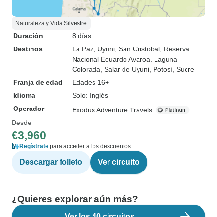
Naturaleza y Vida Silvestre
Duración
8 días
Destinos
La Paz
, Uyuni
, San Cristóbal
, Reserva
Nacional Eduardo Avaroa
, Laguna
Colorada
, Salar de Uyuni
, Potosí
, Sucre
Franja de edad
Edades 16+
Idioma
Solo: Inglés
Operador
Exodus Adventure Travels
Desde
€3,960
Regístrate
para acceder a los descuentos
Descargar folleto
Ver circuito
¿Quieres explorar aún más?
Ver los 40 circuitos