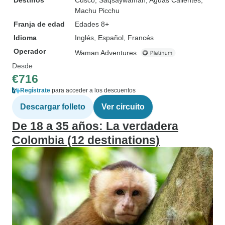
Destinos
Cusco
, Saqsaywaman
, Aguas Calientes
,
Machu Picchu
Franja de edad
Edades 8+
Idioma
Inglés, Español, Francés
Operador
Waman Adventures
Desde
€716
Regístrate
para acceder a los descuentos
Descargar folleto
Ver circuito
De 18 a 35 años: La verdadera
Colombia (12 destinations)