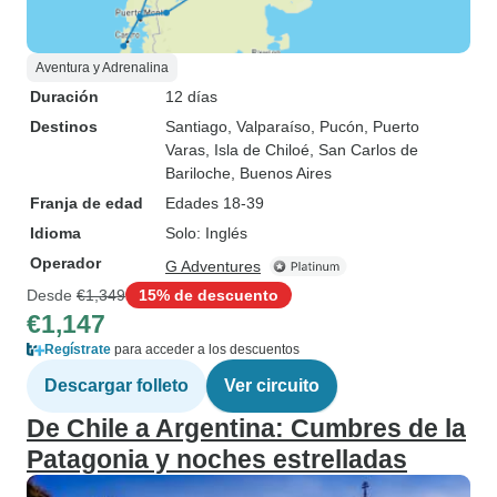
Aventura y Adrenalina
Duración
12 días
Destinos
Santiago
, Valparaíso
, Pucón
, Puerto
Varas
, Isla de Chiloé
, San Carlos de
Bariloche
, Buenos Aires
Franja de edad
Edades 18-39
Idioma
Solo: Inglés
Operador
G Adventures
Desde
€1,349
15% de descuento
€1,147
Regístrate
para acceder a los descuentos
Descargar folleto
Ver circuito
De Chile a Argentina: Cumbres de la
Patagonia y noches estrelladas