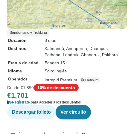
Senderismo y Trekking
Duración
8 días
Destinos
Katmandú
, Annapurna
, Dhampus
,
Pothana
, Landruk
, Ghandruk
, Pokhara
Franja de edad
Edades 15+
Idioma
Solo: Inglés
Operador
Intrepid Premium
Desde
€1,890
10% de descuento
€1,701
Regístrate
para acceder a los descuentos
Descargar folleto
Ver circuito