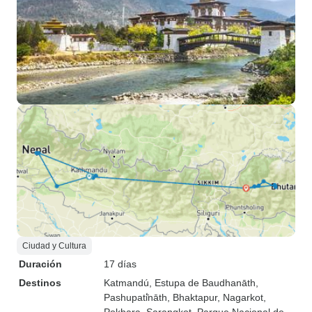
Ciudad y Cultura
Duración
17 días
Destinos
Katmandú
, Estupa de Baudhanāth
,
Pashupati̇̄nāth
, Bhaktapur
, Nagarkot
,