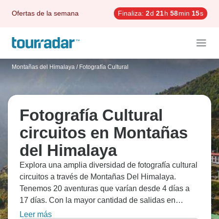
Ofertas de la semana
Finaliza:
2
d
21
h
58
min
14
s
Montañas del Himalaya
/
Fotografía Cultural
Fotografía Cultural
circuitos en Montañas
del Himalaya
Explora una amplia diversidad de fotografía cultural
circuitos a través de Montañas Del Himalaya.
Tenemos 20 aventuras que varían desde 4 días a
17 días. Con la mayor cantidad de salidas en
Octubre, esta es también la época más popular del
Leer más