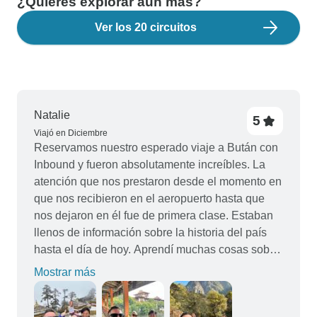
¿Quieres explorar aún más?
Ver los 20 circuitos
Natalie
5
Viajó en Diciembre
Reservamos nuestro esperado viaje a Bután con
Inbound y fueron absolutamente increíbles. La
atención que nos prestaron desde el momento en
que nos recibieron en el aeropuerto hasta que
nos dejaron en él fue de primera clase. Estaban
llenos de información sobre la historia del país
hasta el día de hoy. Aprendí muchas cosas sobre
la cultura y el budismo que estoy deseando
Mostrar más
llevarme a casa y compartir con amigos y
familiares. La comida también fue increíble. El día