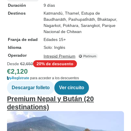
Duración
9 días
Destinos
Katmandú
, Thamel
, Estupa de
Baudhanāth
, Pashupati̇̄nāth
, Bhaktapur
,
Nagarkot
, Pokhara
, Sarangkot
, Parque
Nacional de Chitwan
Franja de edad
Edades 15+
Idioma
Solo: Inglés
Operador
Intrepid Premium
Desde
€2,650
20% de descuento
€2,120
Regístrate
para acceder a los descuentos
Descargar folleto
Ver circuito
Premium Nepal y Bután (20
destinations)