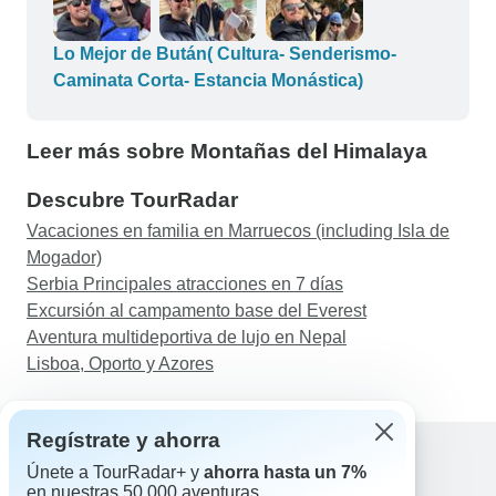
de Navidad lo pasamos haciendo senderismo
hasta el Nido del Tigre. Fue muy especial y
memorable. Fue muy divertido estar con Pema,
Lo Mejor de Bután( Cultura- Senderismo-
nuestro guía, y Phub, nuestro chófer, que estaban
Caminata Corta- Estancia Monástica)
muy bien informados, lo que hizo que el viaje
fuera muy especial. La empresa y el guía hicieron
Leer más sobre Montañas del Himalaya
todo lo posible para que pudiéramos probar la
hamburguesa de yak. Gracias a Inbound y a
Descubre TourRadar
Pema y Phub por hacer que este viaje y esta lista
Vacaciones en familia en Marruecos (including Isla de
de deseos fueran tan especiales.
Mogador)
Serbia Principales atracciones en 7 días
Excursión al campamento base del Everest
Aventura multideportiva de lujo en Nepal
Lisboa, Oporto y Azores
Regístrate y ahorra
Únete a TourRadar+ y
ahorra hasta un 7%
en nuestras 50.000 aventuras.
Ayuda