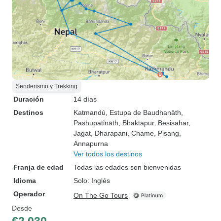
Senderismo y Trekking
Duración
14 días
Destinos
Katmandú
, Estupa de Baudhanāth
,
Pashupati̇̄nāth
, Bhaktapur
, Besisahar
,
Jagat
, Dharapani
, Chame
, Pisang
,
Annapurna
Ver todos los destinos
Franja de edad
Todas las edades son bienvenidas
Idioma
Solo: Inglés
Operador
On The Go Tours
Desde