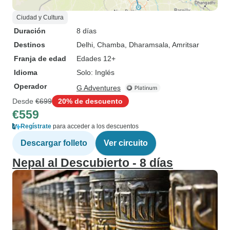
Ciudad y Cultura
Duración
8 días
Destinos
Delhi
, Chamba
, Dharamsala
, Amritsar
Franja de edad
Edades 12+
Idioma
Solo: Inglés
Operador
G Adventures
Desde
€699
20% de descuento
€559
Regístrate
para acceder a los descuentos
Descargar folleto
Ver circuito
Nepal al Descubierto - 8 días