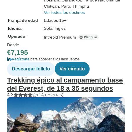
Pokhara
, Sarangkot
, Parque Nacional de
Chitwan
, Paro
, Thimphu
Ver todos los destinos
Franja de edad
Edades 15+
Idioma
Solo: Inglés
Operador
Intrepid Premium
Desde
€7,195
Regístrate
para acceder a los descuentos
Descargar folleto
Ver circuito
Trekking épico al campamento base
del Everest, de 18 a 35 segundos
4.3
(14 reseñas)