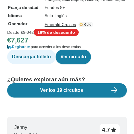
Franja de edad
Edades 8+
Idioma
Solo: Inglés
Operador
Emerald Cruises
Desde
€9,042
16% de descuento
€7,627
Regístrate
para acceder a los descuentos
Descargar folleto
Ver circuito
¿Quieres explorar aún más?
Ver los 19 circuitos
Jenny
4.7