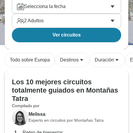
Selecciona la fecha
2
Adultos
Ver circuitos
Todo sobre Europa
Destinos
Duración
E
Los 10 mejores circuitos
totalmente guiados en Montañas
Tatra
Compilado por
Melissa
Experto en circuitos por Montañas Tatra
Retiro de bienestar