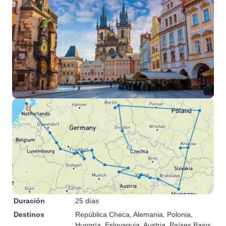
Duración
25 días
Destinos
República Checa
, Alemania
, Polonia
,
Hungría
, Eslovaquia
, Austria
, Países Bajos