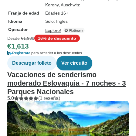
Korony
, Auschwitz
Franja de edad
Edades 16+
Idioma
Solo: Inglés
Operador
Explore!
Desde
€1,930
16% de descuento
€1,613
Regístrate
para acceder a los descuentos
Descargar folleto
Ver circuito
Vacaciones de senderismo
moderado Eslovaquia - 7 noches - 3
Parques Nacionales
5.0
(1 reseña)