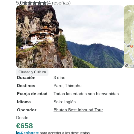
5.0
(4 reseñas)
Ciudad y Cultura
Duración
3 días
Destinos
Paro
, Thimphu
Franja de edad
Todas las edades son bienvenidas
Idioma
Solo: Inglés
Operador
Bhutan Best Inbound Tour
Desde
€658
Regístrate
para acceder a los descuentos