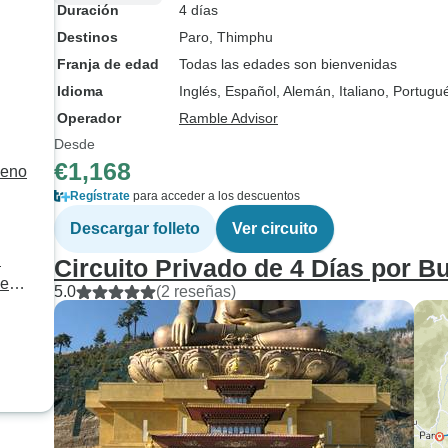
Duración
4 días
Destinos
Paro
, Thimphu
Franja de edad
Todas las edades son bienvenidas
Idioma
Inglés, Español, Alemán, Italiano, Portug
Operador
Ramble Advisor
Desde
€1,168
rueno
Regístrate
para acceder a los descuentos
Descargar folleto
Ver circuito
n
Circuito Privado de 4 Días por B
 en
5.0
(2 reseñas)