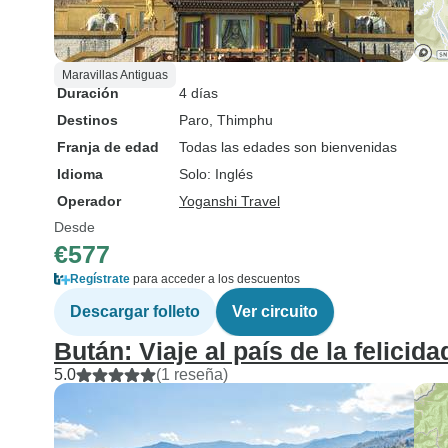
Maravillas Antiguas
Duración
4 días
Destinos
Paro
, Thimphu
Franja de edad
Todas las edades son bienvenidas
Idioma
Solo: Inglés
Operador
Yoganshi Travel
Desde
€577
Regístrate
para acceder a los descuentos
Descargar folleto
Ver circuito
Bután: Viaje al país de la felicida
5.0
(1 reseña)