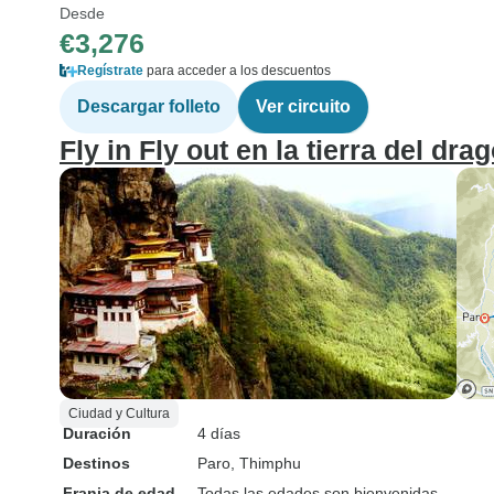
Desde
€3,276
Regístrate
para acceder a los descuentos
Descargar folleto
Ver circuito
Fly in Fly out en la tierra del dr
Ciudad y Cultura
Duración
4 días
Destinos
Paro
, Thimphu
Franja de edad
Todas las edades son bienvenidas