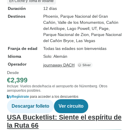
En Coche y Toma el Volante
Duración
12 días
Destinos
Phoenix
, Parque Nacional del Gran
Cañón
, Valle de los Monumentos
, Cañón
del Antílope
, Lago Powell, UT
, Page
,
Parque Nacional de Zion
, Parque Nacional
del Cañón Bryce
, Las Vegas
Franja de edad
Todas las edades son bienvenidas
Idioma
Solo: Alemán
Operador
journaway DACH
Desde
€2,399
Incluye: Vuelos desde/hacia el aeropuerto de Núremberg. Otros
aeropuertos posibles.
Regístrate
para acceder a los descuentos
Descargar folleto
Ver circuito
USA Bucketlist: Siente el espíritu de
la Ruta 66