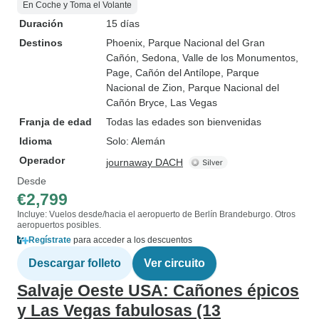
En Coche y Toma el Volante
Duración
15 días
Destinos
Phoenix
, Parque Nacional del Gran
Cañón
, Sedona
, Valle de los Monumentos
,
Page
, Cañón del Antílope
, Parque
Nacional de Zion
, Parque Nacional del
Cañón Bryce
, Las Vegas
Franja de edad
Todas las edades son bienvenidas
Idioma
Solo: Alemán
Operador
journaway DACH
Desde
€2,799
Incluye: Vuelos desde/hacia el aeropuerto de Berlín Brandeburgo. Otros
aeropuertos posibles.
Regístrate
para acceder a los descuentos
Descargar folleto
Ver circuito
Salvaje Oeste USA: Cañones épicos
y Las Vegas fabulosas (13