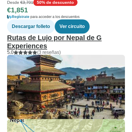
Desde
€3,701
50% de descuento
€1,851
Regístrate
para acceder a los descuentos
Descargar folleto
Ver circuito
Rutas de Lujo por Nepal de G
Experiences
5.0
(3 reseñas)