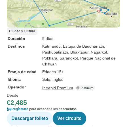
Ciudad y Cultura
Duración
9 días
Destinos
Katmandú
, Estupa de Baudhanāth
,
Pashupati̇̄nāth
, Bhaktapur
, Nagarkot
,
Pokhara
, Sarangkot
, Parque Nacional de
Chitwan
Franja de edad
Edades 15+
Idioma
Solo: Inglés
Operador
Intrepid Premium
Desde
€2,485
Regístrate
para acceder a los descuentos
Descargar folleto
Ver circuito