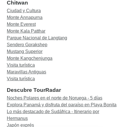
Chitwan
Ciudad y Cultura
Monte Annapurna
Monte Everest
Monte Kala Patthar
Parque Nacional de Langtang
Sendero Gorakshep
Mustang Superior
Monte Kangchenjunga
Visita turística
Maravillas Antiguas
Visita turística
Descubre TourRadar
Noches Polares en el norte de Noruega - 5 días
Explora Panamá y disfruta del paraíso en Playa Bonita
Lo más destacado de Sudáfrica - Itinerario por
Hermanus
Japón exprés