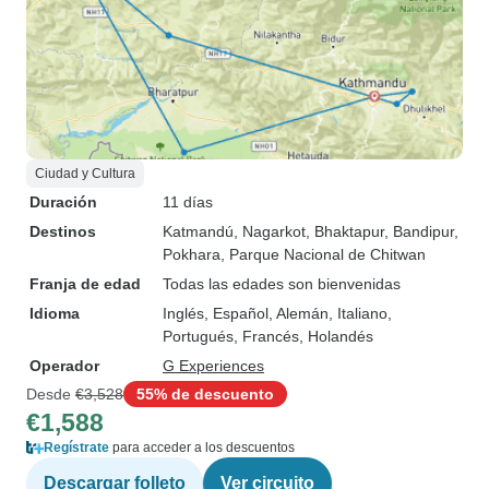
Ciudad y Cultura
Duración
11 días
Destinos
Katmandú
, Nagarkot
, Bhaktapur
, Bandipur
,
Pokhara
, Parque Nacional de Chitwan
Franja de edad
Todas las edades son bienvenidas
Idioma
Inglés, Español, Alemán, Italiano,
Portugués, Francés, Holandés
Operador
G Experiences
Desde
€3,528
55% de descuento
€1,588
Regístrate
para acceder a los descuentos
Descargar folleto
Ver circuito