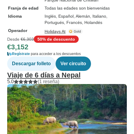
Parque Nacional de Chitwan
Franja de edad
Todas las edades son bienvenidas
Idioma
Inglés, Español, Alemán, Italiano,
Portugués, Francés, Holandés
Operador
Holidays At
Desde
€6,303
50% de descuento
€3,152
Regístrate
para acceder a los descuentos
Descargar folleto
Ver circuito
Viaje de 6 días a Nepal
5.0
(1 reseña)