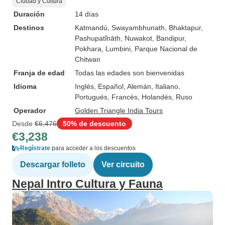
Ciudad y Cultura
Duración
14 días
Destinos
Katmandú
, Swayambhunath
, Bhaktapur
,
Pashupati̇̄nāth
, Nuwakot
, Bandipur
,
Pokhara
, Lumbini
, Parque Nacional de
Chitwan
Franja de edad
Todas las edades son bienvenidas
Idioma
Inglés, Español, Alemán, Italiano,
Portugués, Francés, Holandés, Ruso
Operador
Golden Triangle India Tours
Desde
€6,476
50% de descuento
€3,238
Regístrate
para acceder a los descuentos
Descargar folleto
Ver circuito
Nepal Intro Cultura y Fauna