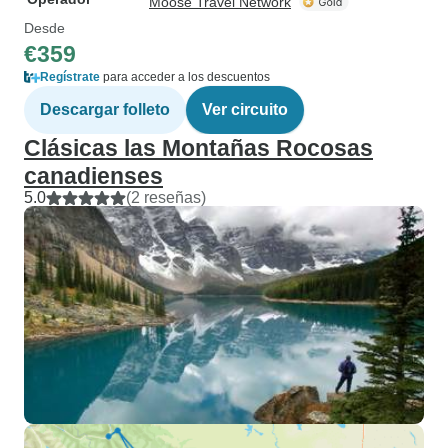
Moose Travel Network
Desde
€359
Regístrate
para acceder a los descuentos
Descargar folleto
Ver circuito
Clásicas las Montañas Rocosas
canadienses
5.0
(2 reseñas)