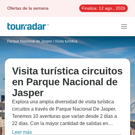
Ofertas de la semana
Finaliza:
12 ago., 2026
Parque Nacional de Jasper
/
Visita turística
Visita turística circuitos
en Parque Nacional de
Jasper
Explora una amplia diversidad de visita turística
circuitos a través de Parque Nacional De Jasper.
Tenemos 10 aventuras que varían desde 2 días a
22 días. Con la mayor cantidad de salidas en
Agosto, esta es también la época más popular del
Leer más