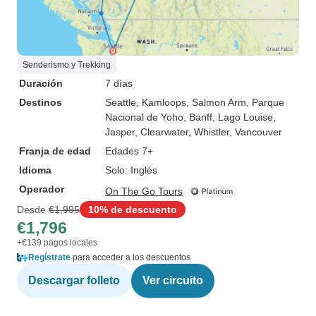
Senderismo y Trekking
Duración
7 días
Destinos
Seattle
, Kamloops
, Salmon Arm
, Parque
Nacional de Yoho
, Banff
, Lago Louise
,
Jasper
, Clearwater
, Whistler
, Vancouver
Franja de edad
Edades 7+
Idioma
Solo: Inglés
Operador
On The Go Tours
Desde
€1,995
10% de descuento
€1,796
+€139 pagos locales
Regístrate
para acceder a los descuentos
Descargar folleto
Ver circuito