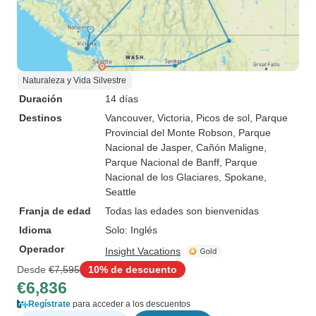
Naturaleza y Vida Silvestre
Duración
14 días
Destinos
Vancouver
, Victoria
, Picos de sol
, Parque
Provincial del Monte Robson
, Parque
Nacional de Jasper
, Cañón Maligne
,
Parque Nacional de Banff
, Parque
Nacional de los Glaciares
, Spokane
,
Seattle
Franja de edad
Todas las edades son bienvenidas
Idioma
Solo: Inglés
Operador
Insight Vacations
Desde
€7,595
10% de descuento
€6,836
Regístrate
para acceder a los descuentos