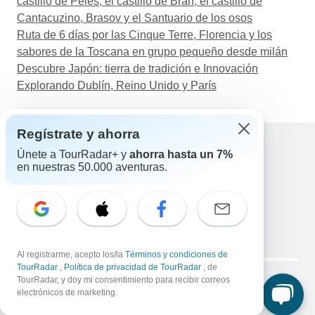
castillo de Peles, el castillo de Bran, el castillo de
Cantacuzino, Brasov y el Santuario de los osos
Ruta de 6 días por las Cinque Terre, Florencia y los
sabores de la Toscana en grupo pequeño desde milán
Descubre Japón: tierra de tradición e Innovación
Explorando Dublín, Reino Unido y París
Regístrate y ahorra
Únete a TourRadar+ y
ahorra hasta un 7%
en nuestras 50.000 aventuras.
Ayuda
Contacta con nosotros
España +34 933 938 984
Correo electrónico: support@tourradar.com
Selecciona el idioma
EN
DE
ES
FR
NL
Al registrarme, acepto los/la
Términos y condiciones de
Copyright © TourRadar. Todos los derechos reservados.
TourRadar
,
Política de privacidad de TourRadar
, de
Aviso legal
TourRadar, y doy mi consentimiento para recibir correos
Política de privacidad
Cookies
electrónicos de marketing.
Condiciones generales