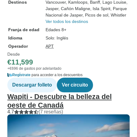
Destinos
Vancouver
, Kamloops
, Banff
, Lago Louise
,
Jasper
, Cañón Maligne
, Isla Spirit
, Parque
Nacional de Jasper
, Picos de sol
, Whistler
Ver todos los destinos
Franja de edad
Edades 8+
Idioma
Solo: Inglés
Operador
APT
Desde
€11,599
+€696 de gastos por adelantado
Regístrate
para acceder a los descuentos
Descargar folleto
Ver circuito
Wapiti - Descubre la belleza del
oeste de Canadá
4.7
(7 reseñas)