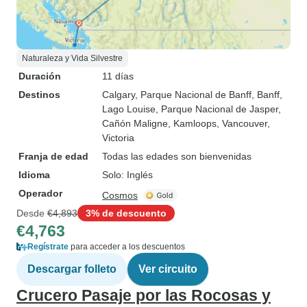
Naturaleza y Vida Silvestre
Duración
11 días
Destinos
Calgary
, Parque Nacional de Banff
, Banff
,
Lago Louise
, Parque Nacional de Jasper
,
Cañón Maligne
, Kamloops
, Vancouver
,
Victoria
Franja de edad
Todas las edades son bienvenidas
Idioma
Solo: Inglés
Operador
Cosmos
Desde
€4,893
3% de descuento
€4,763
Regístrate
para acceder a los descuentos
Descargar folleto
Ver circuito
Crucero Pasaje por las Rocosas y