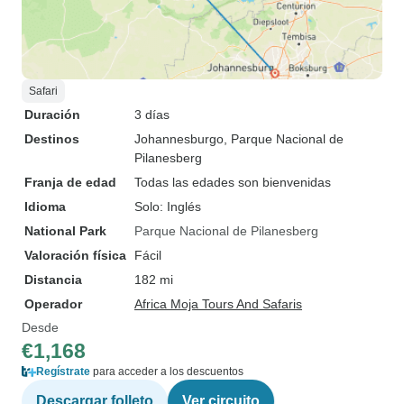
Safari
Duración
3 días
Destinos
Johannesburgo
, Parque Nacional de
Pilanesberg
Franja de edad
Todas las edades son bienvenidas
Idioma
Solo: Inglés
National Park
Parque Nacional de Pilanesberg
Valoración física
Fácil
Distancia
182 mi
Operador
Africa Moja Tours And Safaris
Desde
€1,168
Regístrate
para acceder a los descuentos
Descargar folleto
Ver circuito