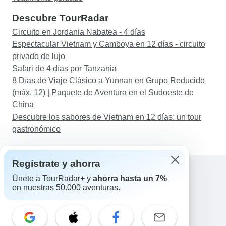
Descubre TourRadar
Circuito en Jordania Nabatea - 4 días
Espectacular Vietnam y Camboya en 12 días - circuito
privado de lujo
Safari de 4 días por Tanzania
8 Días de Viaje Clásico a Yunnan en Grupo Reducido
(máx. 12) | Paquete de Aventura en el Sudoeste de
China
Descubre los sabores de Vietnam en 12 días: un tour
gastronómico
Regístrate y ahorra
Únete a TourRadar+ y
ahorra hasta un 7%
en nuestras 50.000 aventuras.
Ayuda
Contacta con nosotros
España +34 933 938 984
Correo electrónico: support@tourradar.com