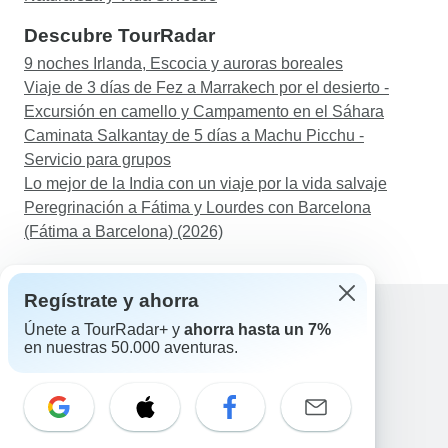
Descubre TourRadar
9 noches Irlanda, Escocia y auroras boreales
Viaje de 3 días de Fez a Marrakech por el desierto -
Excursión en camello y Campamento en el Sáhara
Caminata Salkantay de 5 días a Machu Picchu -
Servicio para grupos
Lo mejor de la India con un viaje por la vida salvaje
Peregrinación a Fátima y Lourdes con Barcelona
(Fátima a Barcelona) (2026)
Regístrate y ahorra
Únete a TourRadar+ y
ahorra hasta un 7%
en nuestras 50.000 aventuras.
Ayuda
Contacta con nosotros
España +34 933 938 984
Correo electrónico: support@tourradar.com
Selecciona el idioma