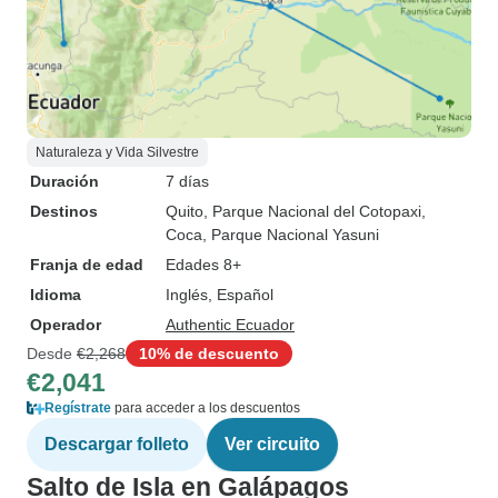
Naturaleza y Vida Silvestre
Duración
7 días
Destinos
Quito
, Parque Nacional del Cotopaxi
,
Coca
, Parque Nacional Yasuni
Franja de edad
Edades 8+
Idioma
Inglés, Español
Operador
Authentic Ecuador
Desde
€2,268
10% de descuento
€2,041
Regístrate
para acceder a los descuentos
Descargar folleto
Ver circuito
Salto de Isla en Galápagos