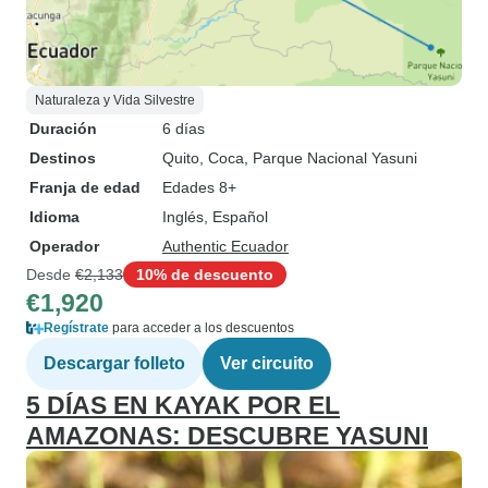
Naturaleza y Vida Silvestre
Duración
6 días
Destinos
Quito
, Coca
, Parque Nacional Yasuni
Franja de edad
Edades 8+
Idioma
Inglés, Español
Operador
Authentic Ecuador
Desde
€2,133
10% de descuento
€1,920
Regístrate
para acceder a los descuentos
Descargar folleto
Ver circuito
5 DÍAS EN KAYAK POR EL
AMAZONAS: DESCUBRE YASUNI