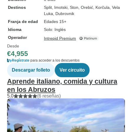
Destinos
Split
, Imotski
, Ston
, Orebić
, Korčula
, Vela
Luka
, Dubrovnik
Franja de edad
Edades 15+
Idioma
Solo: Inglés
Operador
Intrepid Premium
Desde
€4,955
Regístrate
para acceder a los descuentos
Descargar folleto
Ver circuito
Aprende italiano, comida y cultura
en los Abruzos
5.0
(6 reseñas)