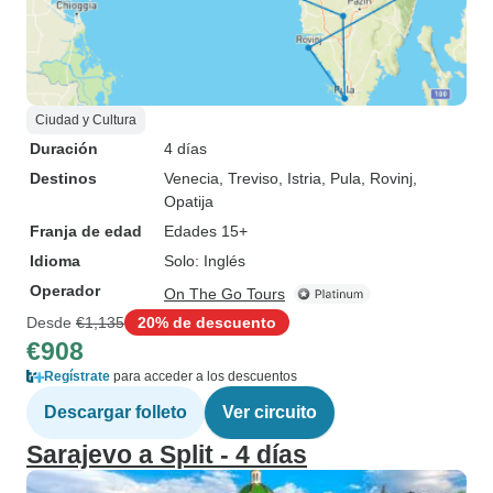
Ciudad y Cultura
Duración
4 días
Destinos
Venecia
, Treviso
, Istria
, Pula
, Rovinj
,
Opatija
Franja de edad
Edades 15+
Idioma
Solo: Inglés
Operador
On The Go Tours
Desde
€1,135
20% de descuento
€908
Regístrate
para acceder a los descuentos
Descargar folleto
Ver circuito
Sarajevo a Split - 4 días