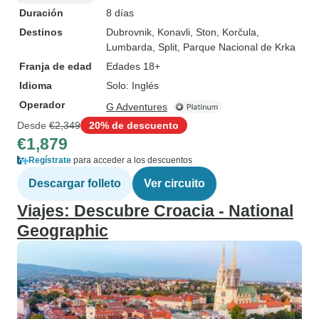
Duración
8 días
Destinos
Dubrovnik
, Konavli
, Ston
, Korčula
,
Lumbarda
, Split
, Parque Nacional de Krka
Franja de edad
Edades 18+
Idioma
Solo: Inglés
Operador
G Adventures
Desde
€2,349
20% de descuento
€1,879
Regístrate
para acceder a los descuentos
Descargar folleto
Ver circuito
Viajes: Descubre Croacia - National
Geographic