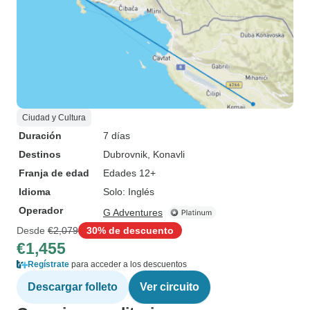
Ciudad y Cultura
Duración
7 días
Destinos
Dubrovnik
, Konavli
Franja de edad
Edades 12+
Idioma
Solo: Inglés
Operador
G Adventures
Desde
€2,079
30% de descuento
€1,455
Regístrate
para acceder a los descuentos
Descargar folleto
Ver circuito