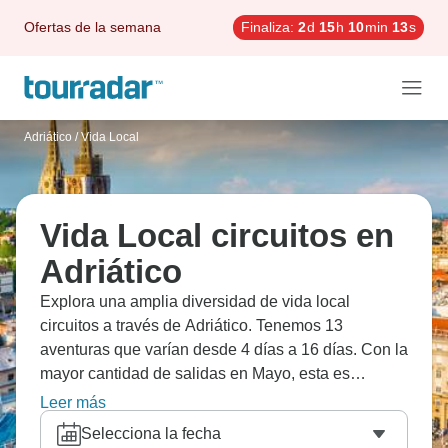
Ofertas de la semana
Finaliza:
2
d
15
h
10
min
11
s
Adriático
/
Vida Local
Vida Local circuitos en
Adriático
Explora una amplia diversidad de vida local
circuitos a través de Adriático. Tenemos 13
aventuras que varían desde 4 días a 16 días. Con la
mayor cantidad de salidas en Mayo, esta es
también la época más popular del año.
Leer más
Selecciona la fecha