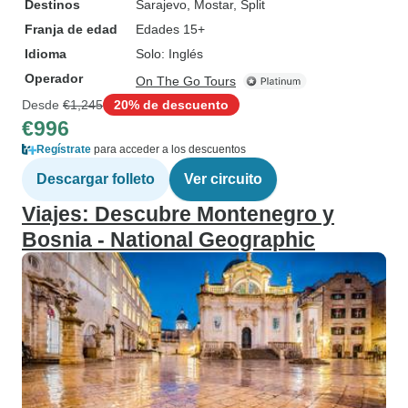
Destinos
Sarajevo
, Mostar
, Split
Franja de edad
Edades 15+
Idioma
Solo: Inglés
Operador
On The Go Tours
Desde
€1,245
20% de descuento
€996
Regístrate
para acceder a los descuentos
Descargar folleto
Ver circuito
Viajes: Descubre Montenegro y
Bosnia - National Geographic