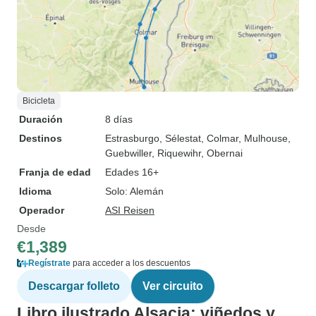
Bicicleta
Duración
8 días
Destinos
Estrasburgo
, Sélestat
, Colmar
, Mulhouse
,
Guebwiller
, Riquewihr
, Obernai
Franja de edad
Edades 16+
Idioma
Solo: Alemán
Operador
ASI Reisen
Desde
€1,389
Regístrate
para acceder a los descuentos
Descargar folleto
Ver circuito
Libro ilustrado Alsacia: viñedos y