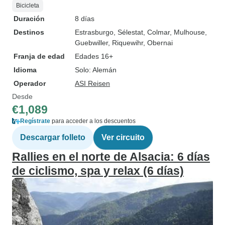
Bicicleta
Duración
8 días
Destinos
Estrasburgo
, Sélestat
, Colmar
, Mulhouse
,
Guebwiller
, Riquewihr
, Obernai
Franja de edad
Edades 16+
Idioma
Solo: Alemán
Operador
ASI Reisen
Desde
€1,089
Regístrate
para acceder a los descuentos
Descargar folleto
Ver circuito
Rallies en el norte de Alsacia: 6 días
de ciclismo, spa y relax (6 días)