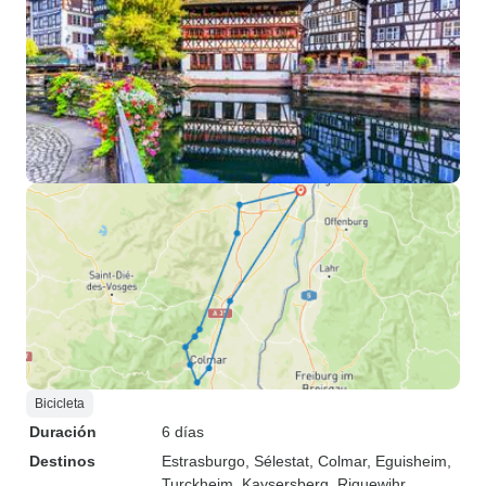
Bicicleta
Duración
6 días
Destinos
Estrasburgo
, Sélestat
, Colmar
, Eguisheim
,
Turckheim
, Kaysersberg
, Riquewihr
,