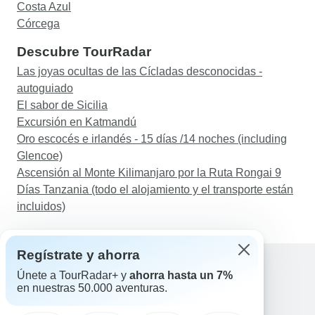
Costa Azul
Córcega
Descubre TourRadar
Las joyas ocultas de las Cícladas desconocidas -
autoguiado
El sabor de Sicilia
Excursión en Katmandú
Oro escocés e irlandés - 15 días /14 noches (including
Glencoe)
Ascensión al Monte Kilimanjaro por la Ruta Rongai 9
Días Tanzania (todo el alojamiento y el transporte están
incluidos)
Regístrate y ahorra
Únete a TourRadar+ y
ahorra hasta un 7%
en nuestras 50.000 aventuras.
Ayuda
Contacta con nosotros