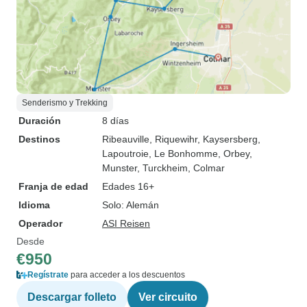
Senderismo y Trekking
Duración
8 días
Destinos
Ribeauville
, Riquewihr
, Kaysersberg
,
Lapoutroie
, Le Bonhomme
, Orbey
,
Munster
, Turckheim
, Colmar
Franja de edad
Edades 16+
Idioma
Solo: Alemán
Operador
ASI Reisen
Desde
€950
Regístrate
para acceder a los descuentos
Descargar folleto
Ver circuito