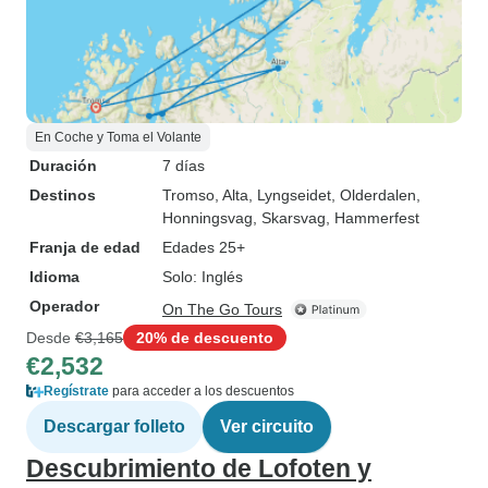
En Coche y Toma el Volante
Duración
7 días
Destinos
Tromso
, Alta
, Lyngseidet
, Olderdalen
,
Honningsvag
, Skarsvag
, Hammerfest
Franja de edad
Edades 25+
Idioma
Solo: Inglés
Operador
On The Go Tours
Desde
€3,165
20% de descuento
€2,532
Regístrate
para acceder a los descuentos
Descargar folleto
Ver circuito
Descubrimiento de Lofoten y