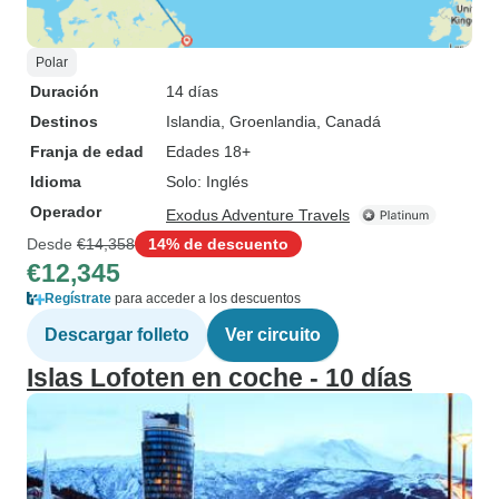
Polar
Duración
14 días
Destinos
Islandia
, Groenlandia
, Canadá
Franja de edad
Edades 18+
Idioma
Solo: Inglés
Operador
Exodus Adventure Travels
Desde
€14,358
14% de descuento
€12,345
Regístrate
para acceder a los descuentos
Descargar folleto
Ver circuito
Islas Lofoten en coche - 10 días