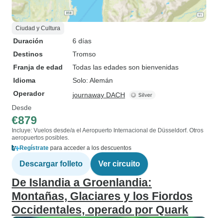
Ciudad y Cultura
Duración
6 días
Destinos
Tromso
Franja de edad
Todas las edades son bienvenidas
Idioma
Solo: Alemán
Operador
journaway DACH
Desde
€879
Incluye: Vuelos desde/a el Aeropuerto Internacional de Düsseldorf. Otros
aeropuertos posibles.
Regístrate
para acceder a los descuentos
Descargar folleto
Ver circuito
De Islandia a Groenlandia:
Montañas, Glaciares y los Fiordos
Occidentales, operado por Quark