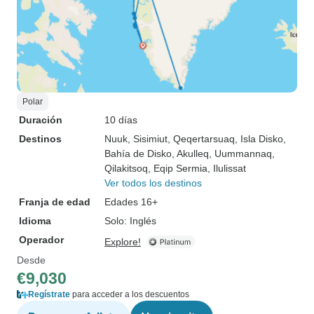
Polar
Duración
10 días
Destinos
Nuuk
, Sisimiut
, Qeqertarsuaq
, Isla Disko
,
Bahía de Disko
, Akulleq
, Uummannaq
,
Qilakitsoq
, Eqip Sermia
, Ilulissat
Ver todos los destinos
Franja de edad
Edades 16+
Idioma
Solo: Inglés
Operador
Explore!
Desde
€9,030
Regístrate
para acceder a los descuentos