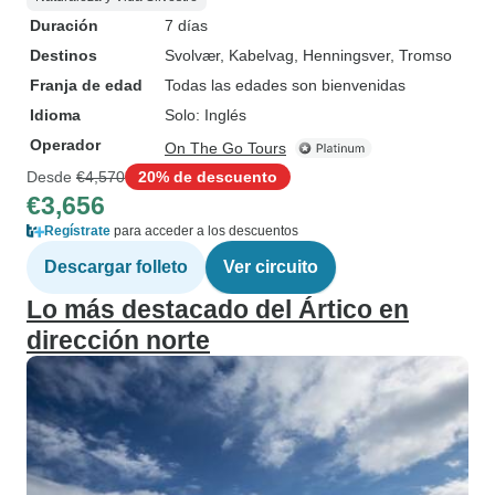
Duración
7 días
Destinos
Svolvær
, Kabelvag
, Henningsver
, Tromso
Franja de edad
Todas las edades son bienvenidas
Idioma
Solo: Inglés
Operador
On The Go Tours
Desde
€4,570
20% de descuento
€3,656
Regístrate
para acceder a los descuentos
Descargar folleto
Ver circuito
Lo más destacado del Ártico en
dirección norte