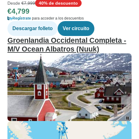
Desde
€7,999
40% de descuento
€4,799
Regístrate
para acceder a los descuentos
Descargar folleto
Ver circuito
Groenlandia Occidental Completa -
M/V Ocean Albatros (Nuuk)