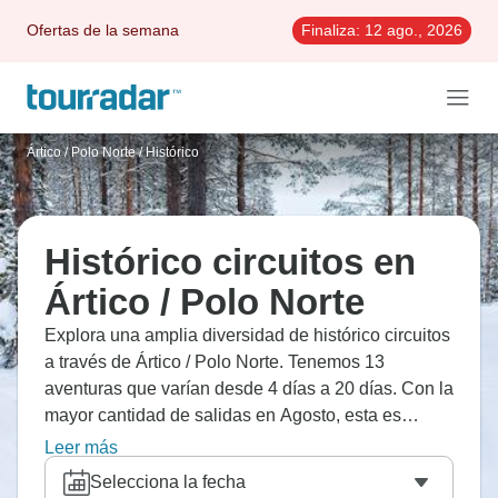
Ofertas de la semana
Finaliza:
12 ago., 2026
Ártico / Polo Norte
/
Histórico
Histórico circuitos en
Ártico / Polo Norte
Explora una amplia diversidad de histórico circuitos
a través de Ártico / Polo Norte. Tenemos 13
aventuras que varían desde 4 días a 20 días. Con la
mayor cantidad de salidas en Agosto, esta es
también la época más popular del año.
Leer más
Selecciona la fecha