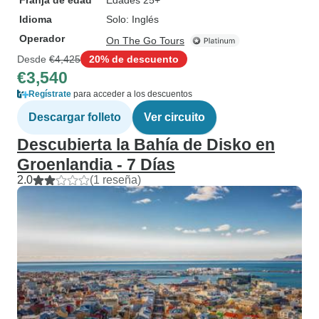
Franja de edad
Edades 25+
Idioma
Solo: Inglés
Operador
On The Go Tours
Desde
€4,425
20% de descuento
€3,540
Regístrate
para acceder a los descuentos
Descargar folleto
Ver circuito
Descubierta la Bahía de Disko en
Groenlandia - 7 Días
2.0
(1 reseña)