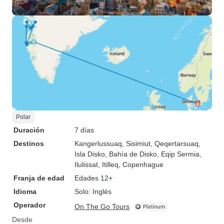
Polar
Duración
7 días
Destinos
Kangerlussuaq
, Sisimiut
, Qeqertarsuaq
,
Isla Disko
, Bahía de Disko
, Eqip Sermia
,
Ilulissat
, Itilleq
, Copenhague
Franja de edad
Edades 12+
Idioma
Solo: Inglés
Operador
On The Go Tours
Desde