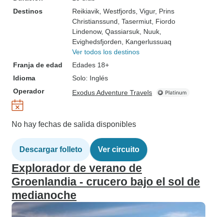
Destinos
Reikiavik
, Westfjords
, Vigur
, Prins
Christianssund
, Tasermiut
, Fiordo
Lindenow
, Qassiarsuk
, Nuuk
,
Evighedsfjorden
, Kangerlussuaq
Ver todos los destinos
Franja de edad
Edades 18+
Idioma
Solo: Inglés
Operador
Exodus Adventure Travels
No hay fechas de salida disponibles
Descargar folleto
Ver circuito
Explorador de verano de
Groenlandia - crucero bajo el sol de
medianoche