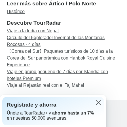
Leer más sobre Ártico / Polo Norte
Histórico
Descubre TourRadar
Viaje a la India con Nepal
Circuito del Explorador Invernal de las Montañas
Rocosas - 4 días
【Corea del Sur】Paquetes turísticos de 10 días a la
Corea del Sur panorámica con Hanbok Royal Cuisine
Experience
Viaje en grupo pequeño de 7 días por Islandia con
hoteles Premium
Viaje al Rajastán real con el Taj Mahal
Regístrate y ahorra
Únete a TourRadar+ y
ahorra hasta un 7%
en nuestras 50.000 aventuras.
Ayuda
Contacta con nosotros