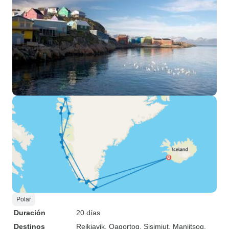
Polar
Duración
20 días
Destinos
Reikiavik
, Qaqortoq
, Sisimiut
, Maniitsoq
,