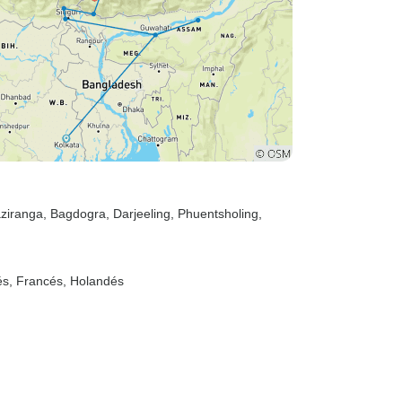
aziranga
, Bagdogra
, Darjeeling
, Phuentsholing
,
ués, Francés, Holandés