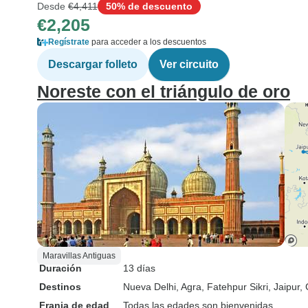
Desde
€4,411
50% de descuento
€2,205
Regístrate
para acceder a los descuentos
Descargar folleto
Ver circuito
Noreste con el triángulo de oro
Maravillas Antiguas
Duración
13 días
Destinos
Nueva Delhi
, Agra
, Fatehpur Sikri
, Jaipur
,
Franja de edad
Todas las edades son bienvenidas