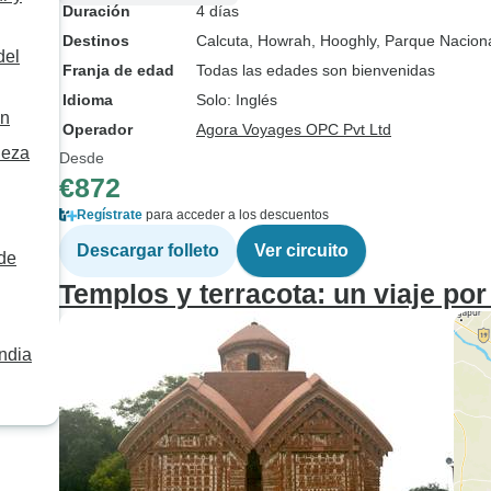
Duración
4 días
Destinos
Calcuta
, Howrah
, Hooghly
, Parque Nacion
del
Franja de edad
Todas las edades son bienvenidas
Idioma
Solo: Inglés
án
Operador
Agora Voyages OPC Pvt Ltd
aleza
Desde
€872
Regístrate
para acceder a los descuentos
Descargar folleto
Ver circuito
 de
Templos y terracota: un viaje po
ndia