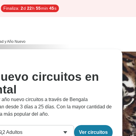
Finaliza:
2
d
22
h
55
min
44
s
ad y Año Nuevo
uevo circuitos en
tal
 año nuevo circuitos a través de Bengala
n desde 3 días a 25 días. Con la mayor cantidad de
ca más popular del año.
2
Adultos
Ver circuitos