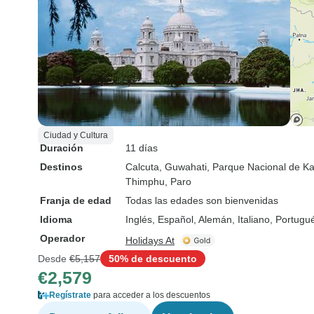
Ciudad y Cultura
Duración
11 días
Destinos
Calcuta
, Guwahati
, Parque Nacional de K
Thimphu
, Paro
Franja de edad
Todas las edades son bienvenidas
Idioma
Inglés, Español, Alemán, Italiano, Portug
Operador
Holidays At
Desde
€5,157
50% de descuento
€2,579
Regístrate
para acceder a los descuentos