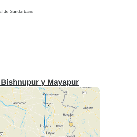
al de Sundarbans
r Bishnupur y Mayapur