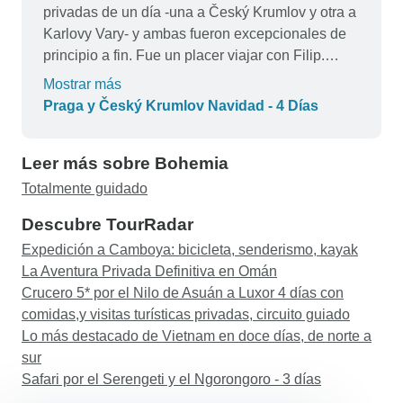
privadas de un día -una a Český Krumlov y otra a
Karlovy Vary- y ambas fueron excepcionales de
principio a fin. Fue un placer viajar con Filip.
Estaba bien informado, era simpático e
Mostrar más
increíblemente agradable, e hizo un trabajo
Praga y Český Krumlov Navidad - 4 Días
increíble adaptando cada día a las necesidades
de nuestra familia. El itinerario fue flexible,
Leer más sobre Bohemia
adaptado a los niños y nunca nos pareció
apresurado, al tiempo que ofrecía una rica
Totalmente guidado
historia, conocimientos locales y experiencias
Descubre TourRadar
memorables también para los adultos. Como
Expedición a Camboya: bicicleta, senderismo, kayak
asesora de viajes, soy especialmente consciente
La Aventura Privada Definitiva en Omán
de la logística, el ritmo y la calidad en general, y
Crucero 5* por el Nilo de Asuán a Luxor 4 días con
Czechia Tours superó las expectativas en todos
comidas,y visitas turísticas privadas, circuito guiado
los frentes. Volvería a utilizarlos para mi propia
Lo más destacado de Vietnam en doce días, de norte a
familia y no dudaría en reservarlos para mis
sur
clientes que viajen a Chequia. Los recomiendo
Safari por el Serengeti y el Ngorongoro - 3 días
encarecidamente, sobre todo a familias o grupos
multigeneracionales que busquen una