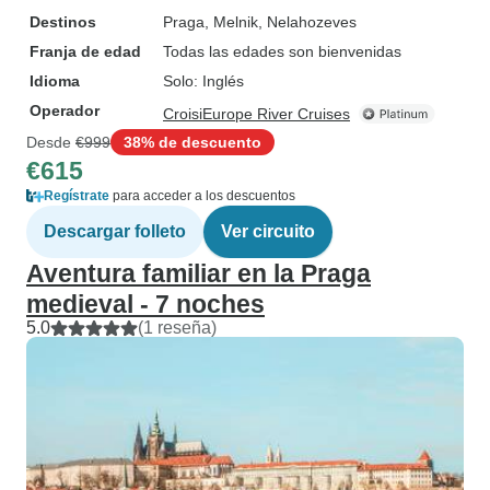
Destinos
Praga
, Melnik
, Nelahozeves
Franja de edad
Todas las edades son bienvenidas
Idioma
Solo: Inglés
Operador
CroisiEurope River Cruises
Desde
€999
38% de descuento
€615
Regístrate
para acceder a los descuentos
Descargar folleto
Ver circuito
Aventura familiar en la Praga
medieval - 7 noches
5.0
(1 reseña)