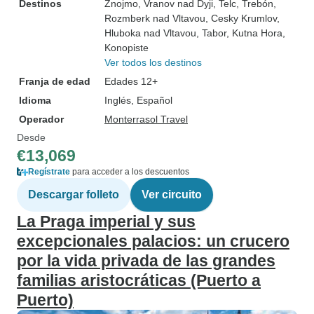
Destinos
Znojmo
, Vranov nad Dyji
, Telc
, Trebón
,
Rozmberk nad Vltavou
, Cesky Krumlov
,
Hluboka nad Vltavou
, Tabor
, Kutna Hora
,
Konopiste
Ver todos los destinos
Franja de edad
Edades 12+
Idioma
Inglés, Español
Operador
Monterrasol Travel
Desde
€13,069
Regístrate
para acceder a los descuentos
Descargar folleto
Ver circuito
La Praga imperial y sus
excepcionales palacios: un crucero
por la vida privada de las grandes
familias aristocráticas (Puerto a
Puerto)