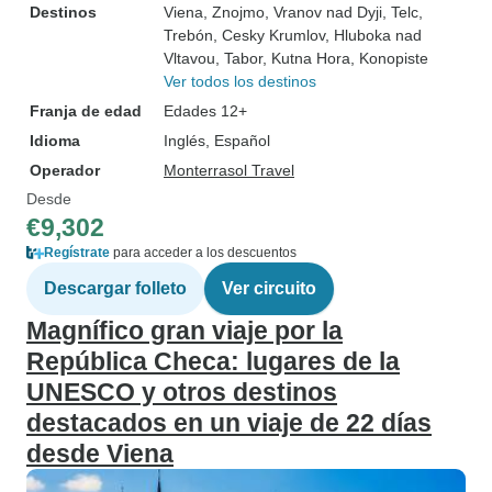
Destinos
Viena
, Znojmo
, Vranov nad Dyji
, Telc
,
Trebón
, Cesky Krumlov
, Hluboka nad
Vltavou
, Tabor
, Kutna Hora
, Konopiste
Ver todos los destinos
Franja de edad
Edades 12+
Idioma
Inglés, Español
Operador
Monterrasol Travel
Desde
€9,302
Regístrate
para acceder a los descuentos
Descargar folleto
Ver circuito
Magnífico gran viaje por la
República Checa: lugares de la
UNESCO y otros destinos
destacados en un viaje de 22 días
desde Viena