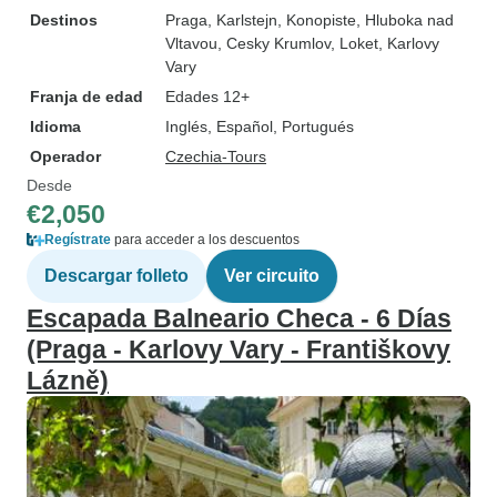
Destinos
Praga
, Karlstejn
, Konopiste
, Hluboka nad
Vltavou
, Cesky Krumlov
, Loket
, Karlovy
Vary
Franja de edad
Edades 12+
Idioma
Inglés, Español, Portugués
Operador
Czechia-Tours
Desde
€2,050
Regístrate
para acceder a los descuentos
Descargar folleto
Ver circuito
Escapada Balneario Checa - 6 Días
(Praga - Karlovy Vary - Františkovy
Lázně)