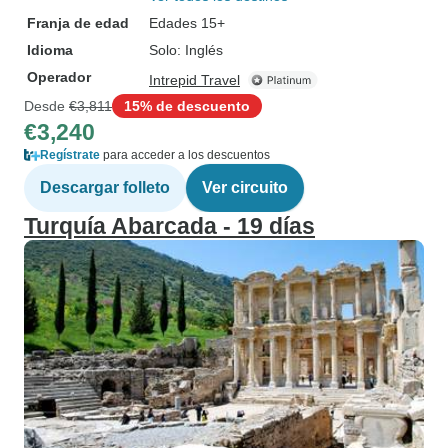
Franja de edad
Edades 15+
Idioma
Solo: Inglés
Operador
Intrepid Travel
Desde
€3,811
15% de descuento
€3,240
Regístrate
para acceder a los descuentos
Descargar folleto
Ver circuito
Turquía Abarcada - 19 días