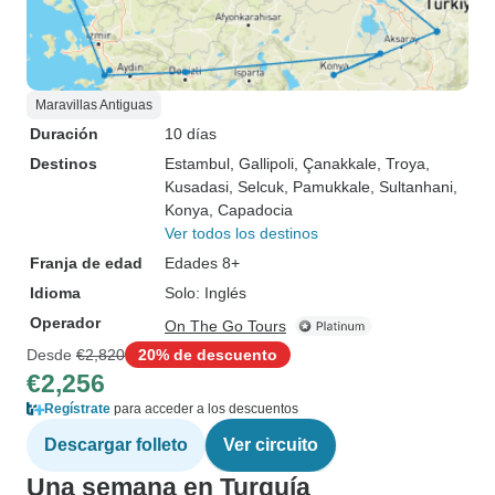
Maravillas Antiguas
Duración
10 días
Destinos
Estambul
, Gallipoli
, Çanakkale
, Troya
,
Kusadasi
, Selcuk
, Pamukkale
, Sultanhani
,
Konya
, Capadocia
Ver todos los destinos
Franja de edad
Edades 8+
Idioma
Solo: Inglés
Operador
On The Go Tours
Desde
€2,820
20% de descuento
€2,256
Regístrate
para acceder a los descuentos
Descargar folleto
Ver circuito
Una semana en Turquía