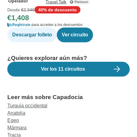
Operador
Travel Talk
Desde
€2,346
40% de descuento
€1,408
Regístrate
para acceder a los descuentos
Descargar folleto
Ver circuito
¿Quieres explorar aún más?
Ver los 11 circuitos
Leer más sobre Capadocia
Turquía occidental
Anatolia
Egeo
Mármara
Tracia