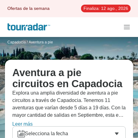
Ofertas de la semana
Finaliza:
12 ago., 2026
Capadocia
/
Aventura a pie
Aventura a pie
circuitos en Capadocia
Explora una amplia diversidad de aventura a pie
circuitos a través de Capadocia. Tenemos 11
aventuras que varían desde 5 días a 19 días. Con la
mayor cantidad de salidas en Septiembre, esta es
también la época más popular del año.
Leer más
Selecciona la fecha