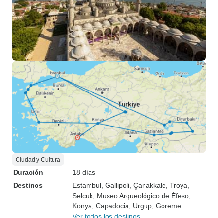
Ciudad y Cultura
Duración
18 días
Destinos
Estambul
, Gallipoli
, Çanakkale
, Troya
,
Selcuk
, Museo Arqueológico de Éfeso
,
Konya
, Capadocia
, Urgup
, Goreme
Ver todos los destinos