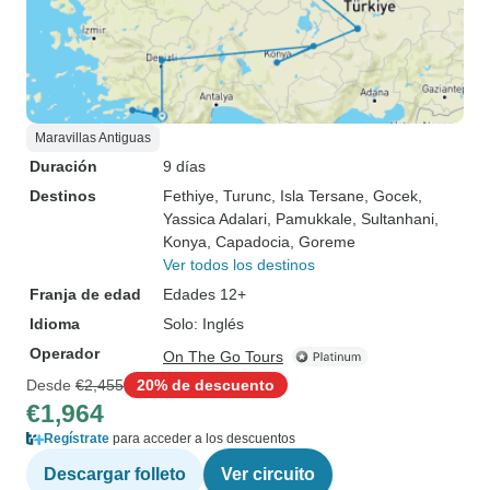
Maravillas Antiguas
Duración
9 días
Destinos
Fethiye
, Turunc
, Isla Tersane
, Gocek
,
Yassica Adalari
, Pamukkale
, Sultanhani
,
Konya
, Capadocia
, Goreme
Ver todos los destinos
Franja de edad
Edades 12+
Idioma
Solo: Inglés
Operador
On The Go Tours
Desde
€2,455
20% de descuento
€1,964
Regístrate
para acceder a los descuentos
Descargar folleto
Ver circuito