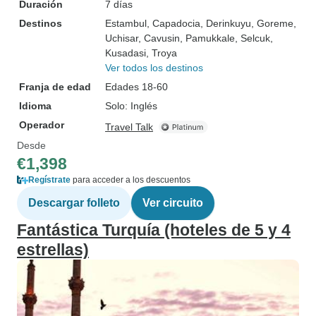
Duración
7 días
Destinos
Estambul
, Capadocia
, Derinkuyu
, Goreme
,
Uchisar
, Cavusin
, Pamukkale
, Selcuk
,
Kusadasi
, Troya
Ver todos los destinos
Franja de edad
Edades 18-60
Idioma
Solo: Inglés
Operador
Travel Talk
Desde
€1,398
Regístrate
para acceder a los descuentos
Descargar folleto
Ver circuito
Fantástica Turquía (hoteles de 5 y 4
estrellas)