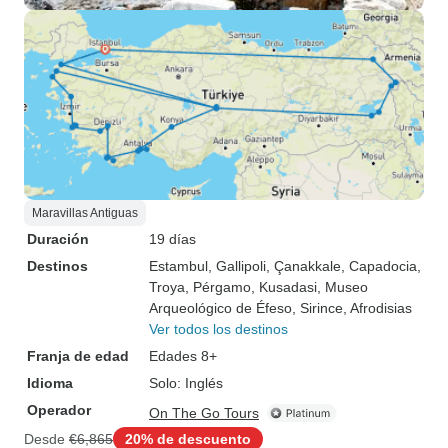
Maravillas Antiguas
Duración
19 días
Destinos
Estambul
, Gallipoli
, Çanakkale
, Capadocia
,
Troya
, Pérgamo
, Kusadasi
, Museo
Arqueológico de Éfeso
, Sirince
, Afrodisias
Ver todos los destinos
Franja de edad
Edades 8+
Idioma
Solo: Inglés
Operador
On The Go Tours
Desde
€6,865
20% de descuento