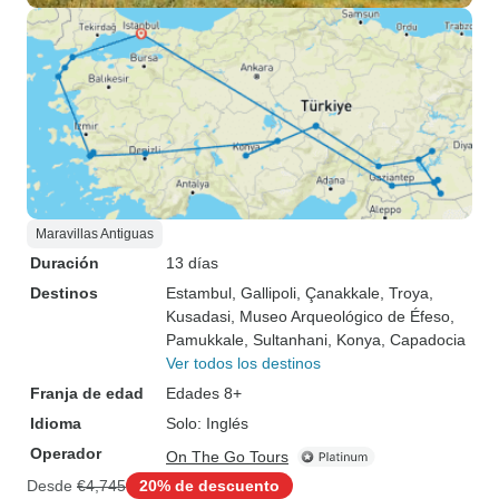
Maravillas Antiguas
Duración
13 días
Destinos
Estambul
, Gallipoli
, Çanakkale
, Troya
,
Kusadasi
, Museo Arqueológico de Éfeso
,
Pamukkale
, Sultanhani
, Konya
, Capadocia
Ver todos los destinos
Franja de edad
Edades 8+
Idioma
Solo: Inglés
Operador
On The Go Tours
Desde
€4,745
20% de descuento