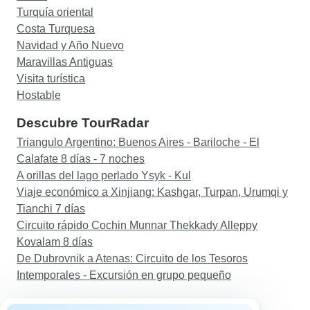
Turquía oriental
Costa Turquesa
Navidad y Año Nuevo
Maravillas Antiguas
Visita turística
Hostable
Descubre TourRadar
Triangulo Argentino: Buenos Aires - Bariloche - El
Calafate 8 días - 7 noches
A orillas del lago perlado Ysyk - Kul
Viaje económico a Xinjiang: Kashgar, Turpan, Urumqi y
Tianchi 7 días
Circuito rápido Cochin Munnar Thekkady Alleppy
Kovalam 8 días
De Dubrovnik a Atenas: Circuito de los Tesoros
Intemporales - Excursión en grupo pequeño