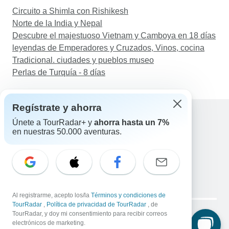
Circuito a Shimla con Rishikesh
Norte de la India y Nepal
Descubre el majestuoso Vietnam y Camboya en 18 días
leyendas de Emperadores y Cruzados, Vinos, cocina
Tradicional. ciudades y pueblos museo
Perlas de Turquía - 8 días
Regístrate y ahorra
Únete a TourRadar+ y
ahorra hasta un 7%
en nuestras 50.000 aventuras.
Ayuda
Contacta con nosotros
España +34 933 938 984
Correo electrónico: support@tourradar.com
Selecciona el idioma
EN
DE
ES
FR
NL
Al registrarme, acepto los/la
Términos y condiciones de
Copyright © TourRadar. Todos los derechos reservados.
TourRadar
,
Política de privacidad de TourRadar
, de
Aviso legal
TourRadar, y doy mi consentimiento para recibir correos
Política de privacidad
Cookies
electrónicos de marketing.