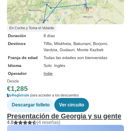
En Coche y Toma el Volante
Duración
8 días
Destinos
Tiflis
, Mtskheta
, Bakuriani
, Borjomi
,
Vardzia
, Gudauri
, Monte Kazbek
Franja de edad
Todas las edades son bienvenidas
Idioma
Solo: Inglés
Operador
Indie
Desde
€1,285
Regístrate
para acceder a los descuentos
Descargar folleto
Ver circuito
Presentación de Georgia y su gente
4.8
(4 reseñas)