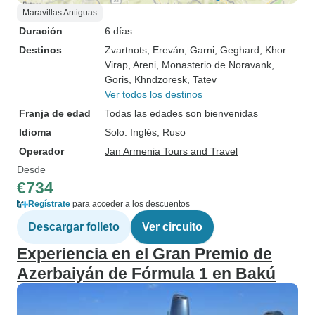
Maravillas Antiguas
Duración
6 días
Destinos
Zvartnots
, Ereván
, Garni
, Geghard
, Khor
Virap
, Areni
, Monasterio de Noravank
,
Goris
, Khndzoresk
, Tatev
Ver todos los destinos
Franja de edad
Todas las edades son bienvenidas
Idioma
Solo: Inglés, Ruso
Operador
Jan Armenia Tours and Travel
Desde
€734
Regístrate
para acceder a los descuentos
Descargar folleto
Ver circuito
Experiencia en el Gran Premio de
Azerbaiyán de Fórmula 1 en Bakú