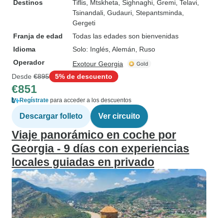
Destinos
Tiflis
, Mtskheta
, Sighnaghi
, Gremi
, Telavi
,
Tsinandali
, Gudauri
, Stepantsminda
,
Gergeti
Franja de edad
Todas las edades son bienvenidas
Idioma
Solo: Inglés, Alemán, Ruso
Operador
Exotour Georgia
Desde
€895
5% de descuento
€851
Regístrate
para acceder a los descuentos
Descargar folleto
Ver circuito
Viaje panorámico en coche por
Georgia - 9 días con experiencias
locales guiadas en privado