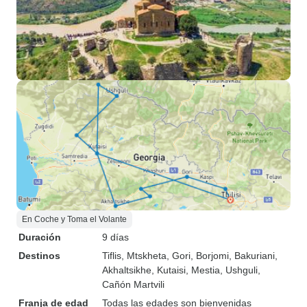
En Coche y Toma el Volante
Duración
9 días
Destinos
Tiflis
, Mtskheta
, Gori
, Borjomi
, Bakuriani
,
Akhaltsikhe
, Kutaisi
, Mestia
, Ushguli
,
Cañón Martvili
Franja de edad
Todas las edades son bienvenidas