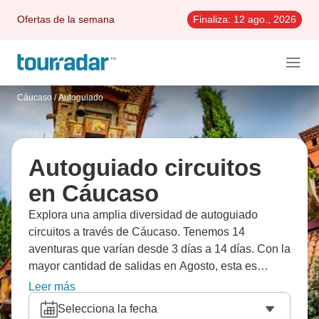
Ofertas de la semana
Finaliza:
12 ago., 2026
Cáucaso
/
Autoguiado
Autoguiado circuitos
en Cáucaso
Explora una amplia diversidad de autoguiado
circuitos a través de Cáucaso. Tenemos 14
aventuras que varían desde 3 días a 14 días. Con la
mayor cantidad de salidas en Agosto, esta es
también la época más popular del año.
Leer más
Selecciona la fecha