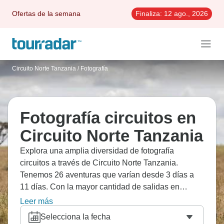
Ofertas de la semana
Finaliza:
12 ago., 2026
Circuito Norte Tanzania
/
Fotografía
Fotografía circuitos en
Circuito Norte Tanzania
Explora una amplia diversidad de fotografía
circuitos a través de Circuito Norte Tanzania.
Tenemos 26 aventuras que varían desde 3 días a
11 días. Con la mayor cantidad de salidas en
Agosto, esta es también la época más popular del
Leer más
año.
Selecciona la fecha