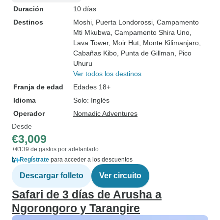
Duración
10 días
Destinos
Moshi
, Puerta Londorossi
, Campamento
Mti Mkubwa
, Campamento Shira Uno
,
Lava Tower
, Moir Hut
, Monte Kilimanjaro
,
Cabañas Kibo
, Punta de Gillman
, Pico
Uhuru
Ver todos los destinos
Franja de edad
Edades 18+
Idioma
Solo: Inglés
Operador
Nomadic Adventures
Desde
€3,009
+€139 de gastos por adelantado
Regístrate
para acceder a los descuentos
Descargar folleto
Ver circuito
Safari de 3 días de Arusha a
Ngorongoro y Tarangire