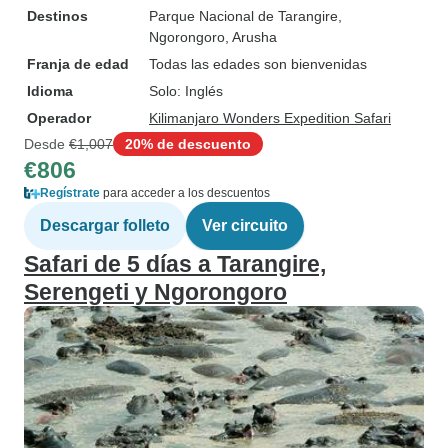
Destinos
Parque Nacional de Tarangire
,
Ngorongoro
, Arusha
Franja de edad
Todas las edades son bienvenidas
Idioma
Solo: Inglés
Operador
Kilimanjaro Wonders Expedition Safari
Desde
€1,007
20% de descuento
€806
Regístrate
para acceder a los descuentos
Descargar folleto
Ver circuito
Safari de 5 días a Tarangire,
Serengeti y Ngorongoro