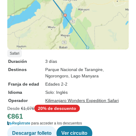
Safari
Duración
3 días
Destinos
Parque Nacional de Tarangire
,
Ngorongoro
, Lago Manyara
Franja de edad
Edades 2-2
Idioma
Solo: Inglés
Operador
Kilimanjaro Wonders Expedition Safari
Desde
€1,076
20% de descuento
€861
Regístrate
para acceder a los descuentos
Descargar folleto
Ver circuito