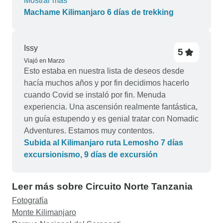
Mostrar más
es una estrella. Se aseguró de que nos
Machame Kilimanjaro 6 días de trekking
situáramos de tal manera que todos los miembros
del grupo pudiéramos hacer cumbre. Tuvimos
una experiencia tan increíble con NOMADIC
Issy
5
ADVENTURES que hemos reservado dos veces
Viajó en Marzo
con ellos para escalar el KILI.
Esto estaba en nuestra lista de deseos desde
hacía muchos años y por fin decidimos hacerlo
cuando Covid se instaló por fin. Menuda
experiencia. Una ascensión realmente fantástica,
un guía estupendo y es genial tratar con Nomadic
Adventures. Estamos muy contentos.
Subida al Kilimanjaro ruta Lemosho 7 días
excursionismo, 9 días de excursión
Leer más sobre Circuito Norte Tanzania
Fotografía
Monte Kilimanjaro