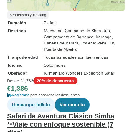
Senderismo y Trekking
Duración
7 días
Destinos
Machame
, Campamento Shira Uno
,
Campamento de Barranco
, Karanga
,
Cabaña de Barafu
, Lower Mweka Hut
,
Puerta de Mweka
Franja de edad
Todas las edades son bienvenidas
Idioma
Solo: Inglés
Operador
Kilimanjaro Wonders Expedition Safari
Desde
€1,732
20% de descuento
€1,386
Regístrate
para acceder a los descuentos
Descargar folleto
Ver circuito
Safari de Aventura Clásico Simba
**Viaje con enfoque sostenible (7