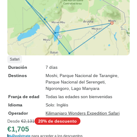
Safari
Duración
7 días
Destinos
Moshi
, Parque Nacional de Tarangire
,
Parque Nacional del Serengeti
,
Ngorongoro
, Lago Manyara
Franja de edad
Todas las edades son bienvenidas
Idioma
Solo: Inglés
Operador
Kilimanjaro Wonders Expedition Safari
Desde
€2,131
20% de descuento
€1,705
Regístrate
para acceder a los descuentos