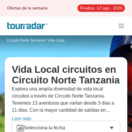
Ofertas de la semana
Finaliza:
12 ago., 2026
Circuito Norte Tanzania
/
Vida Local
Vida Local circuitos en
Circuito Norte Tanzania
Explora una amplia diversidad de vida local
circuitos a través de Circuito Norte Tanzania.
Tenemos 13 aventuras que varían desde 3 días a
11 días. Con la mayor cantidad de salidas en
Agosto, esta es también la época más popular del
Leer más
año.
Selecciona la fecha