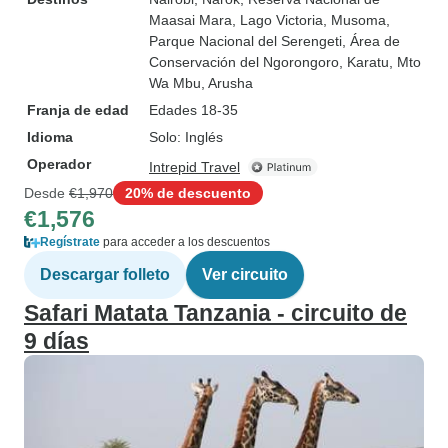
Maasai Mara
, Lago Victoria
, Musoma
,
Parque Nacional del Serengeti
, Área de
Conservación del Ngorongoro
, Karatu
, Mto
Wa Mbu
, Arusha
Franja de edad
Edades 18-35
Idioma
Solo: Inglés
Operador
Intrepid Travel
Desde
€1,970
20% de descuento
€1,576
Regístrate
para acceder a los descuentos
Descargar folleto
Ver circuito
Safari Matata Tanzania - circuito de
9 días