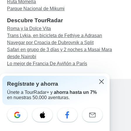
Ruta Momella
Parque Nacional de Mikumi
Descubre TourRadar
Roma y la Dolce Vita
Trans Lykia, en bicicleta de Fethiye a Adrasan
Navegar por Croacia de Dubrovnik a Split
Safari en grupo de 3 días y 2 noches a Masai Mara
desde Nairobi
Lo mejor de Francia De Aviñón a París
Regístrate y ahorra
Únete a TourRadar+ y
ahorra hasta un 7%
en nuestras 50.000 aventuras.
Ayuda
Contacta con nosotros
España +34 933 938 984
Correo electrónico: support@tourradar.com
Selecciona el idioma
EN
DE
ES
FR
NL