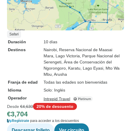
Safari
Duración
10 días
Destinos
Nairobi
, Reserva Nacional de Maasai
Mara
, Lago Victoria
, Parque Nacional del
Serengeti
, Área de Conservación del
Ngorongoro
, Karatu
, Lago Eyasi
, Mto Wa
Mbu
, Arusha
Franja de edad
Todas las edades son bienvenidas
Idioma
Solo: Inglés
Operador
Intrepid Travel
Desde
€4,630
20% de descuento
€3,704
Regístrate
para acceder a los descuentos
Descargar folleto
Ver circuito