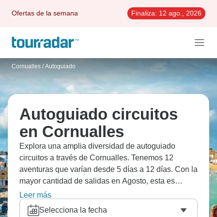
Ofertas de la semana
Finaliza:
12 ago., 2026
Cornualles
/
Autoguiado
Autoguiado circuitos
en Cornualles
Explora una amplia diversidad de autoguiado
circuitos a través de Cornualles. Tenemos 12
aventuras que varían desde 5 días a 12 días. Con la
mayor cantidad de salidas en Agosto, esta es
también la época más popular del año.
Leer más
Selecciona la fecha