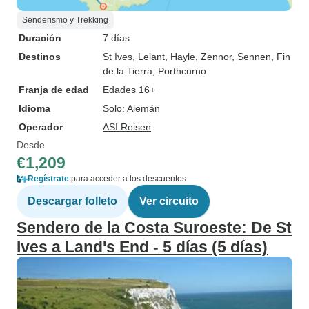
Senderismo y Trekking
Duración
7 días
Destinos
St Ives
, Lelant
, Hayle
, Zennor
, Sennen
, Fin
de la Tierra
, Porthcurno
Franja de edad
Edades 16+
Idioma
Solo: Alemán
Operador
ASI Reisen
Desde
€1,209
Regístrate
para acceder a los descuentos
Descargar folleto
Ver circuito
Sendero de la Costa Suroeste: De St
Ives a Land's End - 5 días (5 días)