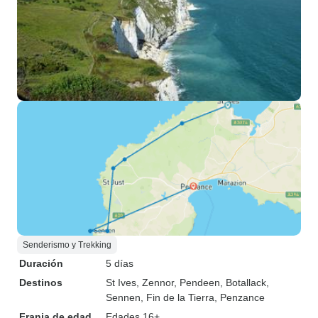
Senderismo y Trekking
Duración
5 días
Destinos
St Ives
, Zennor
, Pendeen
, Botallack
,
Sennen
, Fin de la Tierra
, Penzance
Franja de edad
Edades 16+