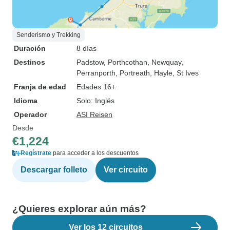
Senderismo y Trekking
Duración
8 días
Destinos
Padstow
, Porthcothan
, Newquay
,
Perranporth
, Portreath
, Hayle
, St Ives
Franja de edad
Edades 16+
Idioma
Solo: Inglés
Operador
ASI Reisen
Desde
€1,224
Regístrate
para acceder a los descuentos
Descargar folleto
Ver circuito
¿Quieres explorar aún más?
Ver los 12 circuitos