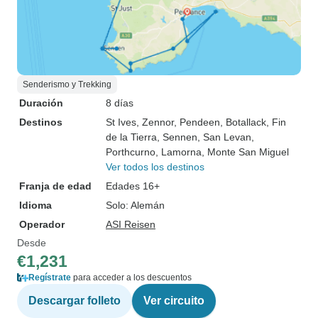
Senderismo y Trekking
Duración
8 días
Destinos
St Ives
, Zennor
, Pendeen
, Botallack
, Fin
de la Tierra
, Sennen
, San Levan
,
Porthcurno
, Lamorna
, Monte San Miguel
Ver todos los destinos
Franja de edad
Edades 16+
Idioma
Solo: Alemán
Operador
ASI Reisen
Desde
€1,231
Regístrate
para acceder a los descuentos
Descargar folleto
Ver circuito