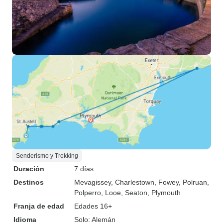
Senderismo y Trekking
Duración
7 días
Destinos
Mevagissey
, Charlestown
, Fowey
, Polruan
,
Polperro
, Looe
, Seaton
, Plymouth
Franja de edad
Edades 16+
Idioma
Solo: Alemán