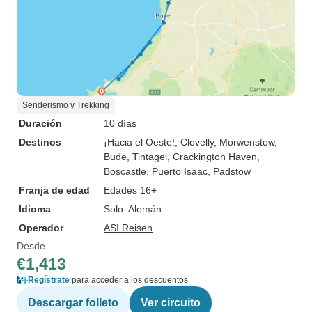
Senderismo y Trekking
Duración
10 días
Destinos
¡Hacia el Oeste!
, Clovelly
, Morwenstow
,
Bude
, Tintagel
, Crackington Haven
,
Boscastle
, Puerto Isaac
, Padstow
Franja de edad
Edades 16+
Idioma
Solo: Alemán
Operador
ASI Reisen
Desde
€1,413
Regístrate
para acceder a los descuentos
Descargar folleto
Ver circuito