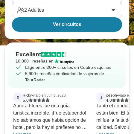
2
Adultos
Ver circuitos
Excellent
10,000+ reseñas en
Elige entre 200+ circuitos en Cuatro esquinas
5,900+ reseñas verificadas de viajeros de
TourRadar
Ricky
•
viajó en Junio, 2026
joseph
•
viajó en 
R
J
5.0
4.0
Aurora Flores fue una guía
Tanto el conducto
turística increíble. ¡Fue estupendo!
están bien. El ún
No sabíamos que había opción de
mí fue la falta de
hotel, pero la hay si prefieres no ir
calidad. Salvo un