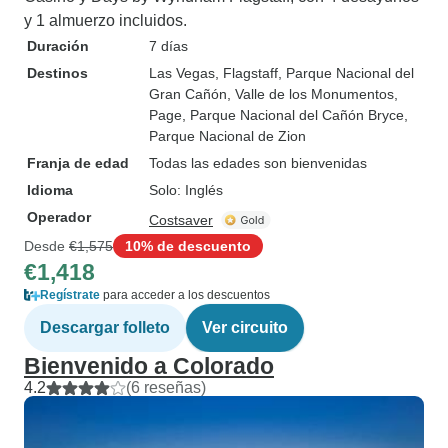
y 1 almuerzo incluidos.
Duración
7 días
Destinos
Las Vegas
, Flagstaff
, Parque Nacional del
Gran Cañón
, Valle de los Monumentos
,
Page
, Parque Nacional del Cañón Bryce
,
Parque Nacional de Zion
Franja de edad
Todas las edades son bienvenidas
Idioma
Solo: Inglés
Operador
Costsaver
Desde
€1,575
10% de descuento
€1,418
Regístrate
para acceder a los descuentos
Descargar folleto
Ver circuito
Bienvenido a Colorado
4.2
(6 reseñas)