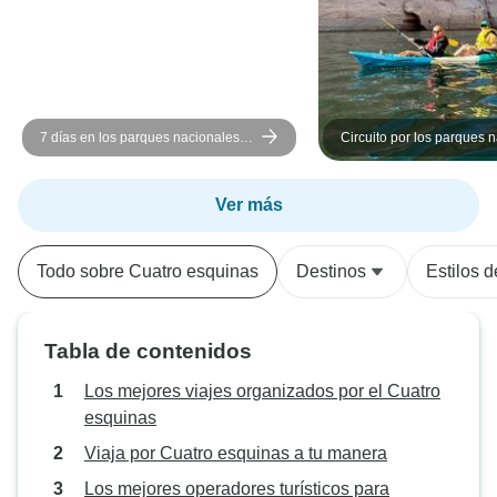
7 días en los parques nacionales
Circuito por los parques 
del suroeste del Gran Cañón
del oeste de Estados Uni
incluido campamento
Ver más
Todo sobre Cuatro esquinas
Destinos
Estilos d
Tabla de contenidos
Los mejores viajes organizados por el Cuatro
esquinas
Viaja por Cuatro esquinas a tu manera
Los mejores operadores turísticos para