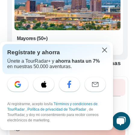
Mayores (50+)
127 circuitos
Regístrate y ahorra
Únete a TourRadar+ y
ahorra hasta un 7%
Mejor época para visitar Cuatro esquinas
en nuestras 50.000 aventuras.
Verano 2026
Agosto 2026
popular
Al registrarme, acepto los/la
Términos y condiciones de
70 circuitos
TourRadar
,
Política de privacidad de TourRadar
, de
TourRadar, y doy mi consentimiento para recibir correos
electrónicos de marketing.
Otoño 2026