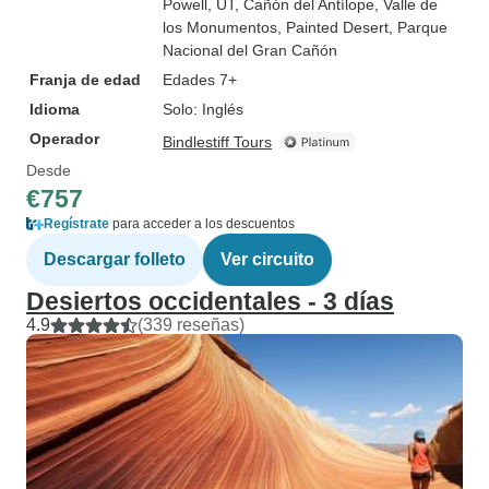
Powell, UT
, Cañón del Antílope
, Valle de
los Monumentos
, Painted Desert
, Parque
Nacional del Gran Cañón
Franja de edad
Edades 7+
Idioma
Solo: Inglés
Operador
Bindlestiff Tours
Desde
€757
Regístrate
para acceder a los descuentos
Descargar folleto
Ver circuito
Desiertos occidentales - 3 días
4.9
(339 reseñas)