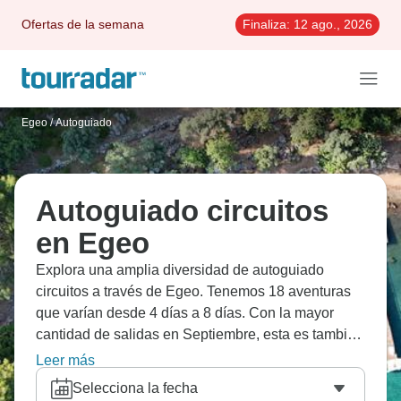
Ofertas de la semana
Finaliza:
12 ago., 2026
Egeo
/
Autoguiado
Autoguiado circuitos
en Egeo
Explora una amplia diversidad de autoguiado
circuitos a través de Egeo. Tenemos 18 aventuras
que varían desde 4 días a 8 días. Con la mayor
cantidad de salidas en Septiembre, esta es también
la época más popular del año.
Leer más
Selecciona la fecha