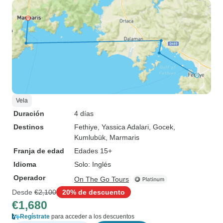
Vela
Duración
4 días
Destinos
Fethiye
, Yassica Adalari
, Gocek
,
Kumlubük
, Marmaris
Franja de edad
Edades 15+
Idioma
Solo: Inglés
Operador
On The Go Tours
Desde
€2,100
20% de descuento
€1,680
Regístrate
para acceder a los descuentos