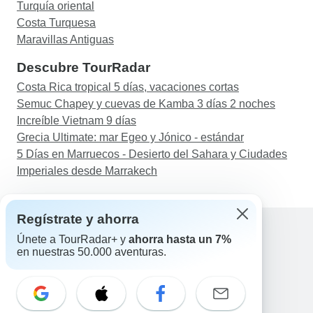
Turquía oriental
Costa Turquesa
Maravillas Antiguas
Descubre TourRadar
Costa Rica tropical 5 días, vacaciones cortas
Semuc Chapey y cuevas de Kamba 3 días 2 noches
Increíble Vietnam 9 días
Grecia Ultimate: mar Egeo y Jónico - estándar
5 Días en Marruecos - Desierto del Sahara y Ciudades
Imperiales desde Marrakech
Regístrate y ahorra
Únete a TourRadar+ y
ahorra hasta un 7%
en nuestras 50.000 aventuras.
Ayuda
Contacta con nosotros
España +34 933 938 984
Correo electrónico: support@tourradar.com
Selecciona el idioma