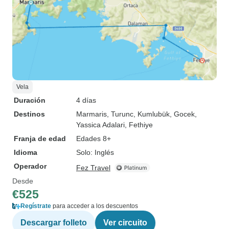
Vela
Duración
4 días
Destinos
Marmaris
, Turunc
, Kumlubük
, Gocek
,
Yassica Adalari
, Fethiye
Franja de edad
Edades 8+
Idioma
Solo: Inglés
Operador
Fez Travel
Desde
€525
Regístrate
para acceder a los descuentos
Descargar folleto
Ver circuito