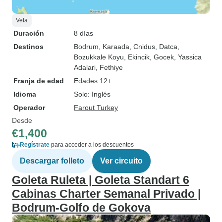
Vela
Duración
8 días
Destinos
Bodrum
, Karaada
, Cnidus
, Datca
,
Bozukkale Koyu
, Ekincik
, Gocek
, Yassica
Adalari
, Fethiye
Franja de edad
Edades 12+
Idioma
Solo: Inglés
Operador
Farout Turkey
Desde
€1,400
Regístrate
para acceder a los descuentos
Descargar folleto
Ver circuito
Goleta Ruleta | Goleta Standart 6
Cabinas Charter Semanal Privado |
Bodrum-Golfo de Gokova