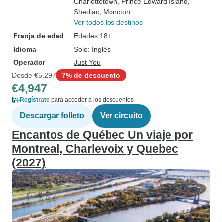
Charlottetown
, Prince Edward Island
,
Shediac
, Moncton
Ver todos los destinos
Franja de edad
Edades 18+
Idioma
Solo: Inglés
Operador
Just You
Desde
€5,297
7% de descuento
€4,947
Regístrate
para acceder a los descuentos
Descargar folleto
Ver circuito
Encantos de Québec Un viaje por
Montreal, Charlevoix y Quebec
(2027)