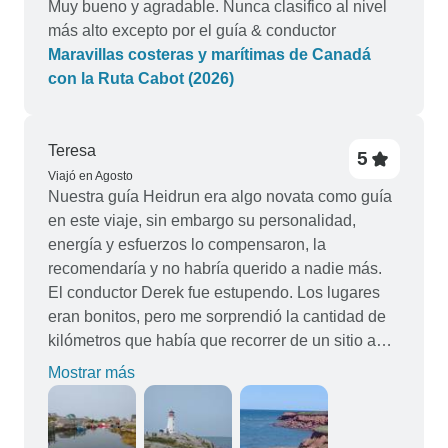
Muy bueno y agradable. Nunca clasifico al nivel
más alto excepto por el guía & conductor
Maravillas costeras y marítimas de Canadá
con la Ruta Cabot (2026)
Teresa
5
Viajó en Agosto
Nuestra guía Heidrun era algo novata como guía
en este viaje, sin embargo su personalidad,
energía y esfuerzos lo compensaron, la
recomendaría y no habría querido a nadie más.
El conductor Derek fue estupendo. Los lugares
eran bonitos, pero me sorprendió la cantidad de
kilómetros que había que recorrer de un sitio a
otro. Las comidas proporcionadas no eran
Mostrar más
realmente aptas para vegetarianos, pero las
opciones eran estupendas cuando ibas por tu
cuenta. Tourradar fue excelente a la hora de