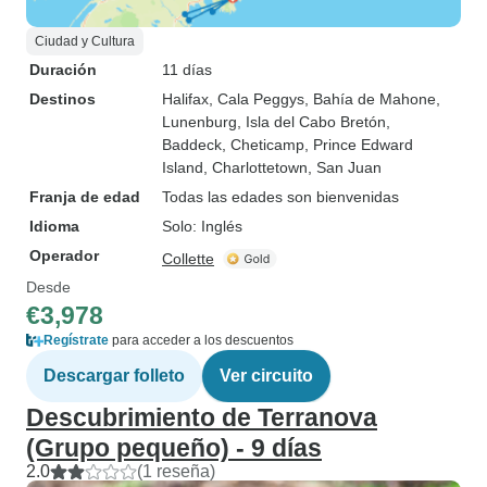
Ciudad y Cultura
Duración
11 días
Destinos
Halifax
, Cala Peggys
, Bahía de Mahone
,
Lunenburg
, Isla del Cabo Bretón
,
Baddeck
, Cheticamp
, Prince Edward
Island
, Charlottetown
, San Juan
Franja de edad
Todas las edades son bienvenidas
Idioma
Solo: Inglés
Operador
Collette
Desde
€3,978
Regístrate
para acceder a los descuentos
Descargar folleto
Ver circuito
Descubrimiento de Terranova
(Grupo pequeño) - 9 días
2.0
(1 reseña)