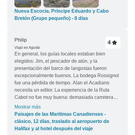
reservar el viaje y respondió rápidamente a
cualquier pregunta antes de viajar. Volveríamos a
Nueva Escocia, Príncipe Eduardo y Cabo
reservar a través de ellos.
Bretón (Grupo pequeño) - 8 días
Philip
4
Viajó en Agosto
En general, los guías locales estaban bien
elegidos: Jim, el pescador de atún, y la
presentación del barco de langostas fueron
excepcionalmente buenos. La bodega Rossignol
fue una pérdida de tiempo. Alan el Acadiano
necesita un editor. La experiencia de la Ruta
Cabot no fue muy buena: demasiada carretera
para tan pocas vistas emblemáticas. Hopewell
Mostrar más
Rocks, en la bahía de Fundy, fue mucho mejor,
Paisajes de las Maritimas Canadienses -
por contraste, pero podría haber pasado allí una
clásico, 12 días, traslado al aeropuerto de
hora más. También en el museo AG Bell de
Halifax y al hotel después del viaje
Baddeck. En general, lo disfrutamos, pero el ritmo