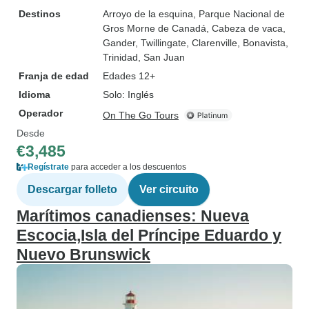
Destinos
Arroyo de la esquina
, Parque Nacional de
Gros Morne de Canadá
, Cabeza de vaca
,
Gander
, Twillingate
, Clarenville
, Bonavista
,
Trinidad
, San Juan
Franja de edad
Edades 12+
Idioma
Solo: Inglés
Operador
On The Go Tours
Desde
€3,485
Regístrate
para acceder a los descuentos
Descargar folleto
Ver circuito
Marítimos canadienses: Nueva
Escocia,Isla del Príncipe Eduardo y
Nuevo Brunswick