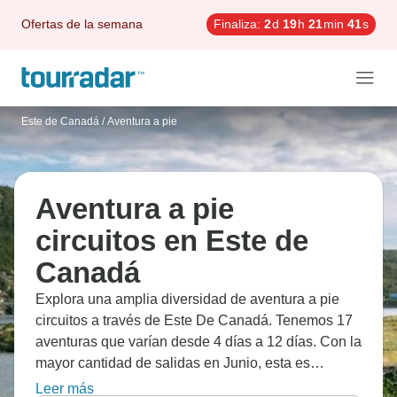
Ofertas de la semana
Finaliza:
2
d
19
h
21
min
40
s
Este de Canadá
/
Aventura a pie
Aventura a pie
circuitos en Este de
Canadá
Explora una amplia diversidad de aventura a pie
circuitos a través de Este De Canadá. Tenemos 17
aventuras que varían desde 4 días a 12 días. Con la
mayor cantidad de salidas en Junio, esta es
también la época más popular del año.
Leer más