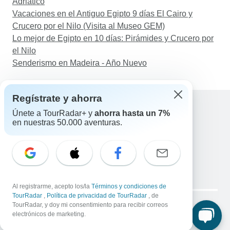
Adriático
Vacaciones en el Antiguo Egipto 9 días El Cairo y
Crucero por el Nilo (Visita al Museo GEM)
Lo mejor de Egipto en 10 días: Pirámides y Crucero por
el Nilo
Senderismo en Madeira - Año Nuevo
Regístrate y ahorra
Únete a TourRadar+ y
ahorra hasta un 7%
en nuestras 50.000 aventuras.
Ayuda
Contacta con nosotros
España +34 933 938 984
Correo electrónico: support@tourradar.com
Selecciona el idioma
EN
DE
ES
FR
NL
Al registrarme, acepto los/la
Términos y condiciones de
Copyright © TourRadar. Todos los derechos reservados.
TourRadar
,
Política de privacidad de TourRadar
, de
Aviso legal
TourRadar, y doy mi consentimiento para recibir correos
Política de privacidad
Cookies
electrónicos de marketing.
Condiciones generales