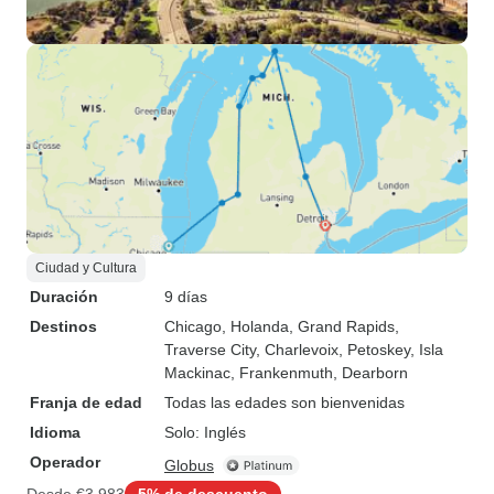
Ciudad y Cultura
Duración
9 días
Destinos
Chicago
, Holanda
, Grand Rapids
,
Traverse City
, Charlevoix
, Petoskey
, Isla
Mackinac
, Frankenmuth
, Dearborn
Franja de edad
Todas las edades son bienvenidas
Idioma
Solo: Inglés
Operador
Globus
Desde
€3,983
5% de descuento