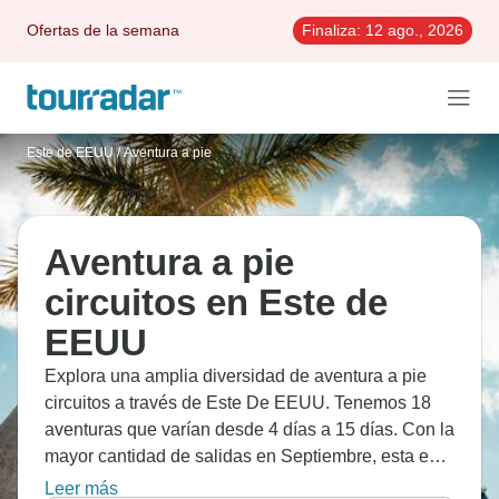
Ofertas de la semana
Finaliza:
12 ago., 2026
Este de EEUU
/
Aventura a pie
Aventura a pie
circuitos en Este de
EEUU
Explora una amplia diversidad de aventura a pie
circuitos a través de Este De EEUU. Tenemos 18
aventuras que varían desde 4 días a 15 días. Con la
mayor cantidad de salidas en Septiembre, esta es
también la época más popular del año.
Leer más