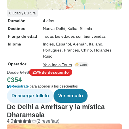
Ciudad y Cultura
Duración
4 días
Destinos
Nueva Delhi
, Kalka
, Shimla
Franja de edad
Todas las edades son bienvenidas
Idioma
Inglés, Español, Alemán, Italiano,
Portugués, Francés, Chino, Holandés,
Ruso
Operador
Yolo India Tours
Desde
€473
25% de descuento
€354
Regístrate
para acceder a los descuentos
Descargar folleto
Ver circuito
De Delhi a Amritsar y la mística
Dharamsala
4.0
(2 reseñas)