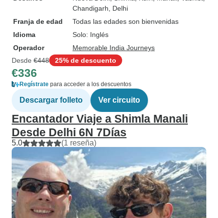
Chandigarh
, Delhi
Franja de edad
Todas las edades son bienvenidas
Idioma
Solo: Inglés
Operador
Memorable India Journeys
Desde
€448
25% de descuento
€336
Regístrate
para acceder a los descuentos
Descargar folleto
Ver circuito
Encantador Viaje a Shimla Manali
Desde Delhi 6N 7Días
5.0
(1 reseña)