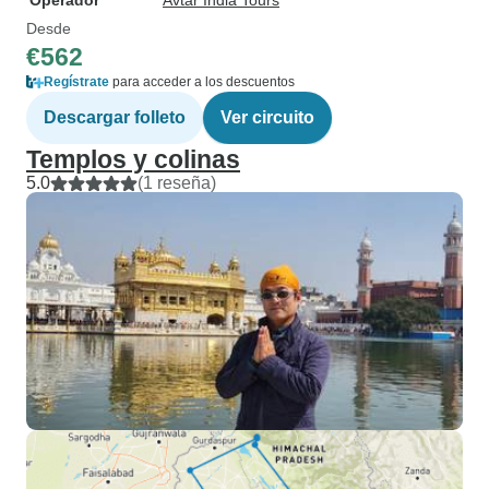
Operador
Avtar India Tours
Desde
€562
Regístrate
para acceder a los descuentos
Descargar folleto
Ver circuito
Templos y colinas
5.0
(1 reseña)