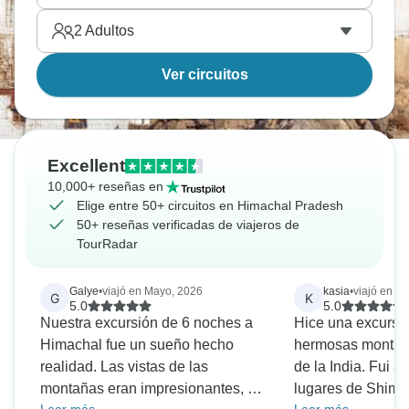
2
Adultos
Ver circuitos
Excellent
10,000+ reseñas en
Elige entre 50+ circuitos en Himachal Pradesh
50+ reseñas verificadas de viajeros de
TourRadar
Galye
•
viajó en Mayo, 2026
kasia
•
viajó en A
G
K
5.0
5.0
Nuestra excursión de 6 noches a
Hice una excursi
Himachal fue un sueño hecho
hermosas montañ
realidad. Las vistas de las
de la India. Fui a
montañas eran impresionantes, y
lugares de Shimla