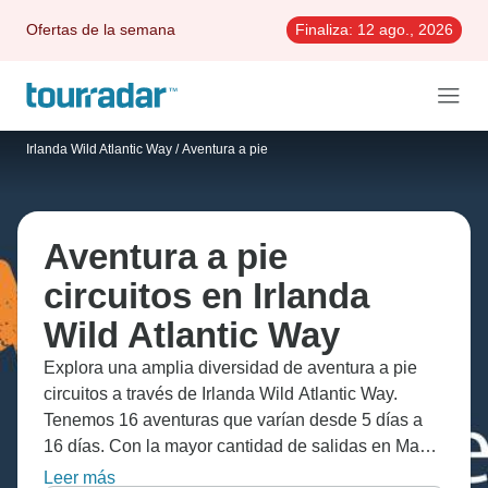
Ofertas de la semana
Finaliza:
12 ago., 2026
Irlanda Wild Atlantic Way
/
Aventura a pie
Aventura a pie
circuitos en Irlanda
Wild Atlantic Way
Explora una amplia diversidad de aventura a pie
circuitos a través de Irlanda Wild Atlantic Way.
Tenemos 16 aventuras que varían desde 5 días a
16 días. Con la mayor cantidad de salidas en Mayo,
esta es también la época más popular del año.
Leer más