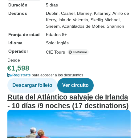
Duración
5 días
Destinos
Dublín
, Cashel
, Blarney
, Killarney
, Anillo de
Kerry
, Isla de Valentia
, Skellig Michael
,
Sneem
, Acantilados de Moher
, Shannon
Franja de edad
Edades 8+
Idioma
Solo: Inglés
Operador
CIE Tours
Desde
€1,598
Regístrate
para acceder a los descuentos
Descargar folleto
Ver circuito
Ruta del Atlántico salvaje de Irlanda
- 10 días /9 noches (17 destinations)