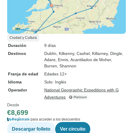
Ciudad y Cultura
Duración
9 días
Destinos
Dublín
, Kilkenny
, Cashel
, Killarney
, Dingle
,
Adare
, Ennis
, Acantilados de Moher
,
Burren
, Shannon
Franja de edad
Edades 12+
Idioma
Solo: Inglés
Operador
National Geographic Expeditions with G
Adventures
Desde
€8,699
Regístrate
para acceder a los descuentos
Descargar folleto
Ver circuito