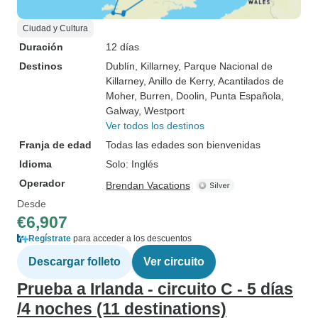
Ciudad y Cultura
Duración
12 días
Destinos
Dublín
, Killarney
, Parque Nacional de
Killarney
, Anillo de Kerry
, Acantilados de
Moher
, Burren
, Doolin
, Punta Española
,
Galway
, Westport
Ver todos los destinos
Franja de edad
Todas las edades son bienvenidas
Idioma
Solo: Inglés
Operador
Brendan Vacations
Desde
€6,907
Regístrate
para acceder a los descuentos
Descargar folleto
Ver circuito
Prueba a Irlanda - circuito C - 5 días
/4 noches (11 destinations)