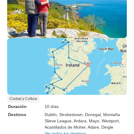
Ciudad y Cultura
Duración
10 días
Destinos
Dublín
, Strokestown
, Donegal
, Montaña
Slieve League
, Ardara
, Mayo
, Westport
,
Acantilados de Moher
, Adare
, Dingle
Ver todos los destinos