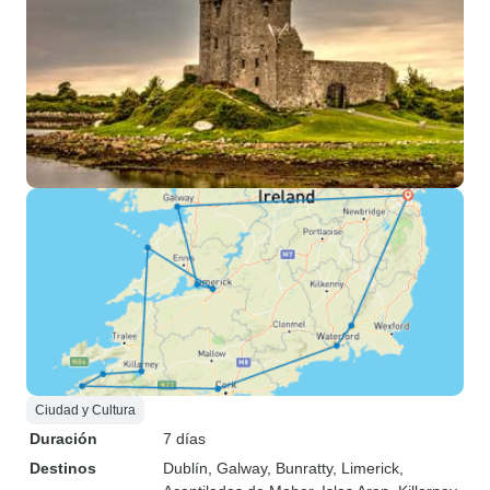
Ciudad y Cultura
Duración
7 días
Destinos
Dublín
, Galway
, Bunratty
, Limerick
,