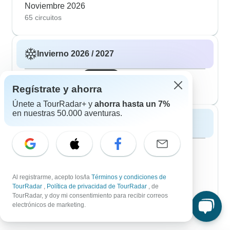
Noviembre 2026
65 circuitos
Invierno 2026 / 2027
Diciembre 2026
popular
32 circuitos
Regístrate y ahorra
Únete a TourRadar+ y
ahorra hasta un 7%
en nuestras 50.000 aventuras.
Primavera 2027
Marzo 2027
40 circuitos
Abril 2027
Al registrarme, acepto los/la
Términos y condiciones de
82 circuitos
TourRadar
,
Política de privacidad de TourRadar
, de
Mayo 2027
popular
TourRadar, y doy mi consentimiento para recibir correos
97 circuitos
electrónicos de marketing.