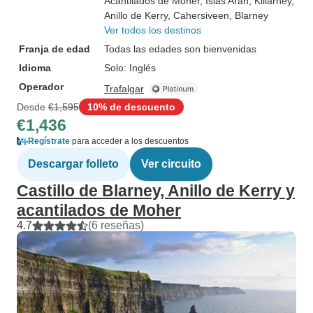
Acantilados de Moher
, Islas Aran
, Killarney
,
Anillo de Kerry
, Cahersiveen
, Blarney
Ver todos los destinos
Franja de edad
Todas las edades son bienvenidas
Idioma
Solo: Inglés
Operador
Trafalgar
Desde
€1,595
10% de descuento
€1,436
Regístrate
para acceder a los descuentos
Descargar folleto
Ver circuito
Castillo de Blarney, Anillo de Kerry y
acantilados de Moher
4.7
(6 reseñas)