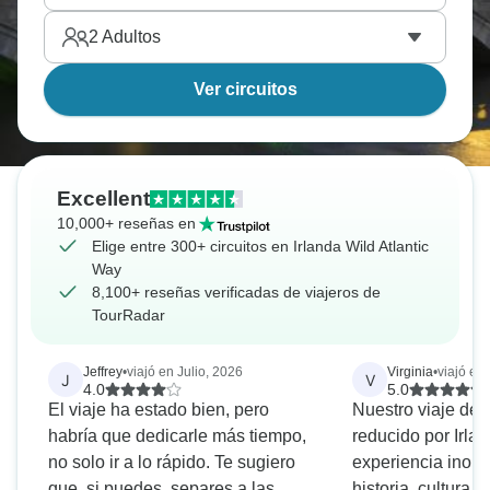
2
Adultos
Ver circuitos
Excellent
10,000+ reseñas en
Elige entre 300+ circuitos en Irlanda Wild Atlantic
Way
8,100+ reseñas verificadas de viajeros de
TourRadar
Jeffrey
•
viajó en Julio, 2026
Virginia
•
viajó en
J
V
4.0
5.0
El viaje ha estado bien, pero
Nuestro viaje de 
habría que dedicarle más tiempo,
reducido por Irla
no solo ir a lo rápido. Te sugiero
experiencia inolv
que, si puedes, separes a las
historia, cultura, 