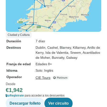
Ciudad y Cultura
Duración
7 días
Destinos
Dublín
, Cashel
, Blarney
, Killarney
, Anillo de
Kerry
, Isla de Valentia
, Sneem
, Acantilados
de Moher
, Bunratty
, Galway
Franja de edad
Edades 8+
Idioma
Solo: Inglés
Operador
CIE Tours
Desde
€1,942
Regístrate
para acceder a los descuentos
Descargar folleto
Ver circuito