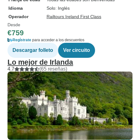
Idioma
Solo: Inglés
Operador
Railtours Ireland First Class
Desde
€759
Regístrate
para acceder a los descuentos
Descargar folleto
Ver circuito
Lo mejor de Irlanda
4.7
(65 reseñas)