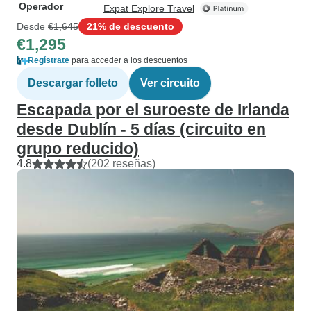
Operador
Expat Explore Travel
Desde
€1,645
21% de descuento
€1,295
Regístrate
para acceder a los descuentos
Descargar folleto
Ver circuito
Escapada por el suroeste de Irlanda
desde Dublín - 5 días (circuito en
grupo reducido)
4.8
(202 reseñas)