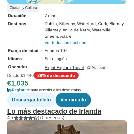
Ciudad y Cultura
Duración
7 días
Destinos
Dublín
, Kilkenny
, Waterford
, Cork
, Blarney
,
Killarney
, Anillo de Kerry
, Waterville
,
Sneem
, Adare
Ver todos los destinos
Franja de edad
Edades 10+
Idioma
Solo: Inglés
Operador
Expat Explore Travel
Desde
€1,440
28% de descuento
€1,035
Regístrate
para acceder a los descuentos
Descargar folleto
Ver circuito
Lo más destacado de Irlanda
4.7
(70 reseñas)