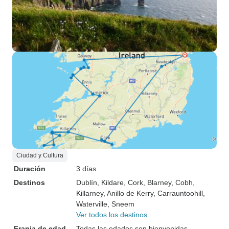
Ciudad y Cultura
Duración
3 días
Destinos
Dublín
, Kildare
, Cork
, Blarney
, Cobh
,
Killarney
, Anillo de Kerry
, Carrauntoohill
,
Waterville
, Sneem
Ver todos los destinos
Franja de edad
Todas las edades son bienvenidas