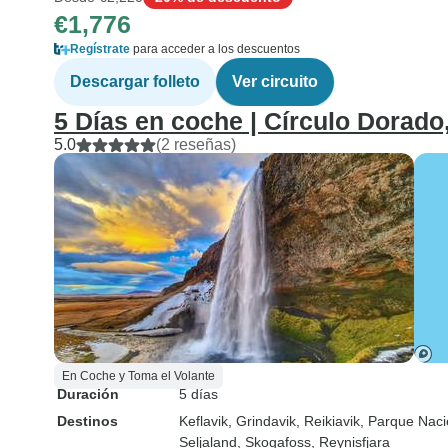
€1,776
Regístrate
para acceder a los descuentos
Descargar folleto
Ver circuito
5 Días en coche | Círculo Dorado,
5.0
(2 reseñas)
En Coche y Toma el Volante
Duración
5 días
Destinos
Keflavik
, Grindavik
, Reikiavik
, Parque Nacio
Seljaland
, Skogafoss
, Reynisfjara