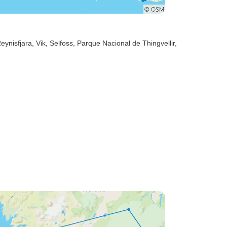
Reynisfjara
, Vik
, Selfoss
, Parque Nacional de Thingvellir
,