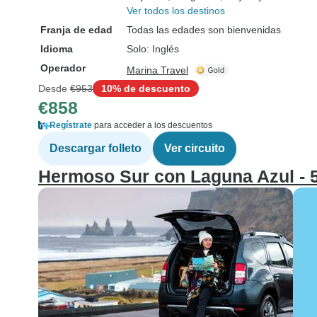
Ver todos los destinos
Franja de edad
Todas las edades son bienvenidas
Idioma
Solo: Inglés
Operador
Marina Travel
Desde
€953
10% de descuento
€858
Regístrate
para acceder a los descuentos
Descargar folleto
Ver circuito
Hermoso Sur con Laguna Azul - 5