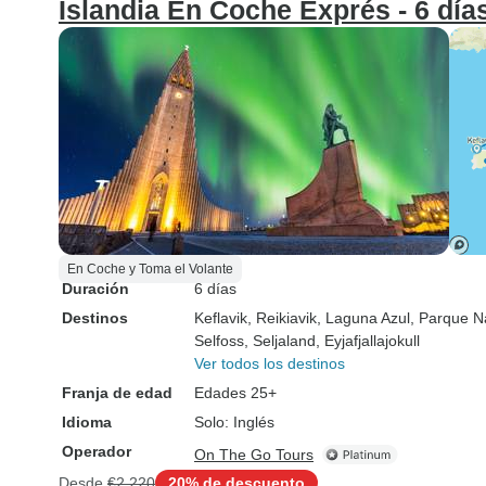
Islandia En Coche Exprés - 6 día
En Coche y Toma el Volante
Duración
6 días
Destinos
Keflavik
, Reikiavik
, Laguna Azul
, Parque Na
Selfoss
, Seljaland
, Eyjafjallajokull
Ver todos los destinos
Franja de edad
Edades 25+
Idioma
Solo: Inglés
Operador
On The Go Tours
Desde
€2,220
20% de descuento