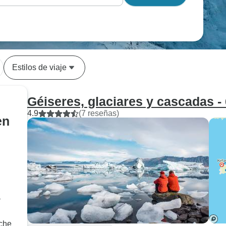
Estilos de viaje
Géiseres, glaciares y cascadas -
4.9
(7 reseñas)
en
n
oche