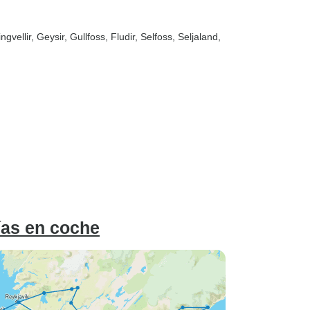
ngvellir
, Geysir
, Gullfoss
, Fludir
, Selfoss
, Seljaland
,
días en coche