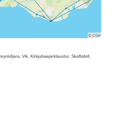
Reynisfjara
, Vik
, Kirkjubaejarklaustur
, Skaftafell
,