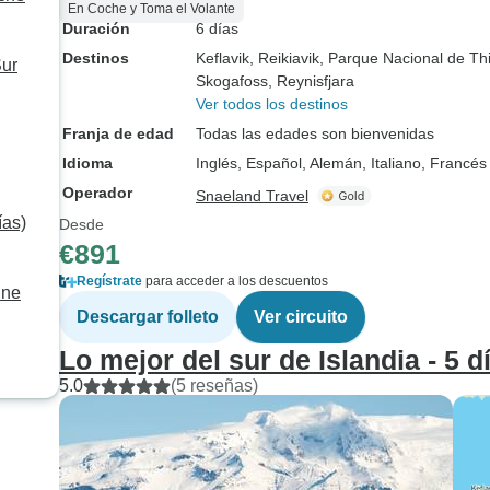
En Coche y Toma el Volante
Duración
6 días
Destinos
Keflavik
, Reikiavik
, Parque Nacional de Thi
Sur
Skogafoss
, Reynisfjara
Ver todos los destinos
Franja de edad
Todas las edades son bienvenidas
Idioma
Inglés, Español, Alemán, Italiano, Francés
Operador
Snaeland Travel
ías)
Desde
€891
Regístrate
para acceder a los descuentos
une
Descargar folleto
Ver circuito
Lo mejor del sur de Islandia - 5 
5.0
(5 reseñas)