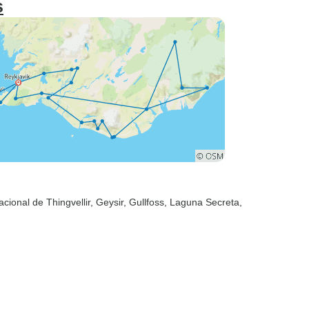
s
cional de Thingvellir
, Geysir
, Gullfoss
, Laguna Secreta
,