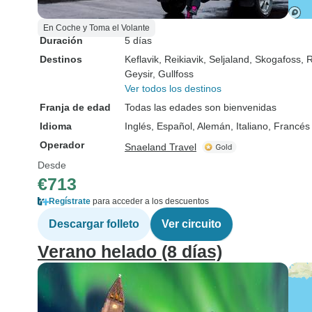
En Coche y Toma el Volante
Duración
5 días
Destinos
Keflavik
, Reikiavik
, Seljaland
, Skogafoss
, 
Geysir
, Gullfoss
Ver todos los destinos
Franja de edad
Todas las edades son bienvenidas
Idioma
Inglés, Español, Alemán, Italiano, Francés
Operador
Snaeland Travel
Desde
€713
Regístrate
para acceder a los descuentos
Descargar folleto
Ver circuito
Verano helado (8 días)