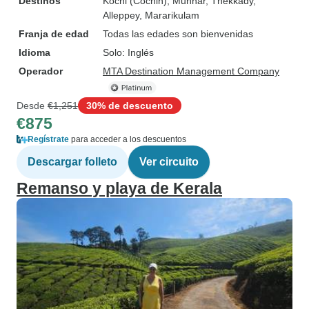
Destinos
Kochi (Cochin)
, Munnar
, Thekkady
,
Alleppey
, Mararikulam
Franja de edad
Todas las edades son bienvenidas
Idioma
Solo: Inglés
Operador
MTA Destination Management Company
Desde
€1,251
30% de descuento
€875
Regístrate
para acceder a los descuentos
Descargar folleto
Ver circuito
Remanso y playa de Kerala