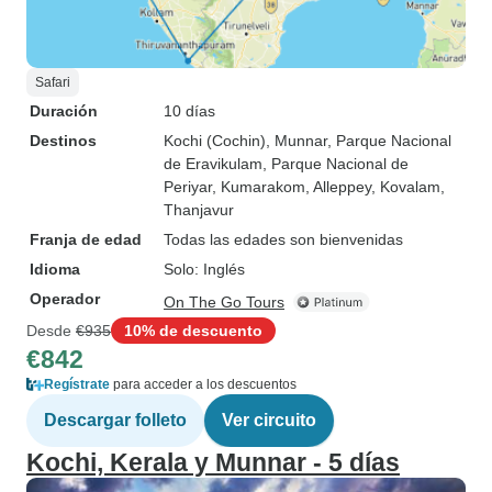
Safari
Duración
10 días
Destinos
Kochi (Cochin)
, Munnar
, Parque Nacional
de Eravikulam
, Parque Nacional de
Periyar
, Kumarakom
, Alleppey
, Kovalam
,
Thanjavur
Franja de edad
Todas las edades son bienvenidas
Idioma
Solo: Inglés
Operador
On The Go Tours
Desde
€935
10% de descuento
€842
Regístrate
para acceder a los descuentos
Descargar folleto
Ver circuito
Kochi, Kerala y Munnar - 5 días