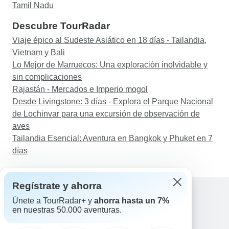
Tamil Nadu
Descubre TourRadar
Viaje épico al Sudeste Asiático en 18 días - Tailandia,
Vietnam y Bali
Lo Mejor de Marruecos: Una exploración inolvidable y
sin complicaciones
Rajastán - Mercados e Imperio mogol
Desde Livingstone: 3 días - Explora el Parque Nacional
de Lochinvar para una excursión de observación de
aves
Tailandia Esencial: Aventura en Bangkok y Phuket en 7
días
Regístrate y ahorra
Únete a TourRadar+ y
ahorra hasta un 7%
en nuestras 50.000 aventuras.
Ayuda
Contacta con nosotros