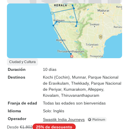
Ciudad y Cultura
Duración
10 días
Destinos
Kochi (Cochin)
, Munnar
, Parque Nacional
de Eravikulam
, Thekkady
, Parque Nacional
de Periyar
, Kumarakom
, Alleppey
,
Kovalam
, Thiruvananthapuram
Franja de edad
Todas las edades son bienvenidas
Idioma
Solo: Inglés
Operador
Swastik India Journeys
Desde
€1,802
25% de descuento