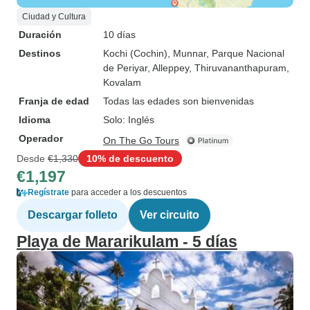
Ciudad y Cultura
Duración
10 días
Destinos
Kochi (Cochin)
, Munnar
, Parque Nacional
de Periyar
, Alleppey
, Thiruvananthapuram
,
Kovalam
Franja de edad
Todas las edades son bienvenidas
Idioma
Solo: Inglés
Operador
On The Go Tours
Desde
€1,330
10% de descuento
€1,197
Regístrate
para acceder a los descuentos
Descargar folleto
Ver circuito
Playa de Mararikulam - 5 días