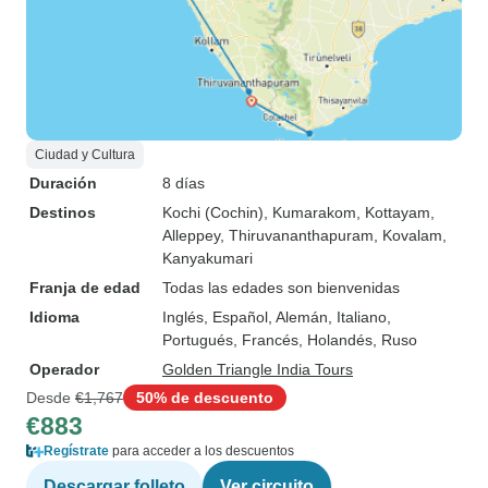
Ciudad y Cultura
Duración
8 días
Destinos
Kochi (Cochin)
, Kumarakom
, Kottayam
,
Alleppey
, Thiruvananthapuram
, Kovalam
,
Kanyakumari
Franja de edad
Todas las edades son bienvenidas
Idioma
Inglés, Español, Alemán, Italiano,
Portugués, Francés, Holandés, Ruso
Operador
Golden Triangle India Tours
Desde
€1,767
50% de descuento
€883
Regístrate
para acceder a los descuentos
Descargar folleto
Ver circuito