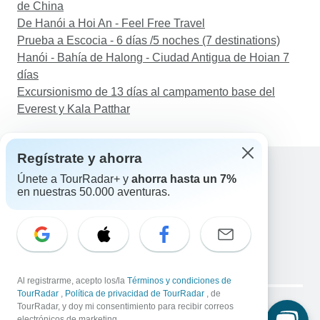
de China
De Hanói a Hoi An - Feel Free Travel
Prueba a Escocia - 6 días /5 noches (7 destinations)
Hanói - Bahía de Halong - Ciudad Antigua de Hoian 7
días
Excursionismo de 13 días al campamento base del
Everest y Kala Patthar
Regístrate y ahorra
Únete a TourRadar+ y
ahorra hasta un 7%
en nuestras 50.000 aventuras.
Ayuda
Contacta con nosotros
España +34 933 938 984
Correo electrónico: support@tourradar.com
Selecciona el idioma
EN
DE
ES
FR
NL
Al registrarme, acepto los/la
Términos y condiciones de
Copyright © TourRadar. Todos los derechos reservados.
TourRadar
,
Política de privacidad de TourRadar
, de
Aviso legal
TourRadar, y doy mi consentimiento para recibir correos
Política de privacidad
Cookies
electrónicos de marketing.