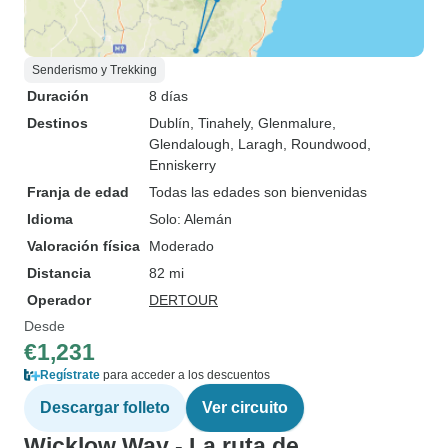
Senderismo y Trekking
Duración
8 días
Destinos
Dublín
, Tinahely
, Glenmalure
,
Glendalough
, Laragh
, Roundwood
,
Enniskerry
Franja de edad
Todas las edades son bienvenidas
Idioma
Solo: Alemán
Valoración física
Moderado
Distancia
82 mi
Operador
DERTOUR
Desde
€1,231
Regístrate
para acceder a los descuentos
Descargar folleto
Ver circuito
Wicklow Way - La ruta de