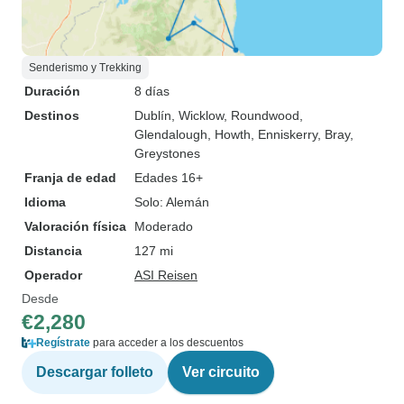
Senderismo y Trekking
Duración
8 días
Destinos
Dublín
, Wicklow
, Roundwood
,
Glendalough
, Howth
, Enniskerry
, Bray
,
Greystones
Franja de edad
Edades 16+
Idioma
Solo: Alemán
Valoración física
Moderado
Distancia
127 mi
Operador
ASI Reisen
Desde
€2,280
Regístrate
para acceder a los descuentos
Descargar folleto
Ver circuito