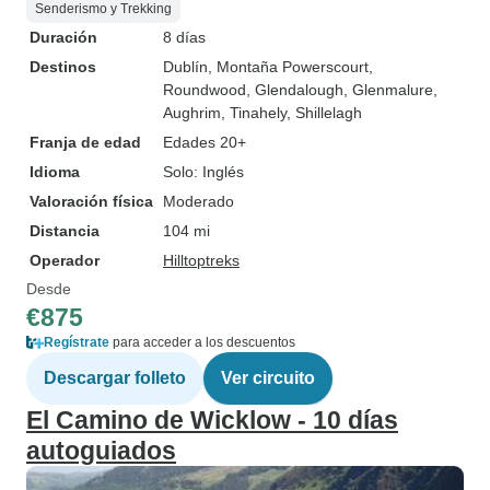
Senderismo y Trekking
Duración
8 días
Destinos
Dublín
, Montaña Powerscourt
,
Roundwood
, Glendalough
, Glenmalure
,
Aughrim
, Tinahely
, Shillelagh
Franja de edad
Edades 20+
Idioma
Solo: Inglés
Valoración física
Moderado
Distancia
104 mi
Operador
Hilltoptreks
Desde
€875
Regístrate
para acceder a los descuentos
Descargar folleto
Ver circuito
El Camino de Wicklow - 10 días
autoguiados