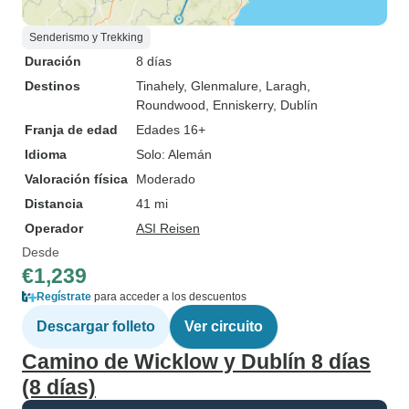
Senderismo y Trekking
Duración
8 días
Destinos
Tinahely
, Glenmalure
, Laragh
,
Roundwood
, Enniskerry
, Dublín
Franja de edad
Edades 16+
Idioma
Solo: Alemán
Valoración física
Moderado
Distancia
41 mi
Operador
ASI Reisen
Desde
€1,239
Regístrate
para acceder a los descuentos
Descargar folleto
Ver circuito
Camino de Wicklow y Dublín 8 días
(8 días)