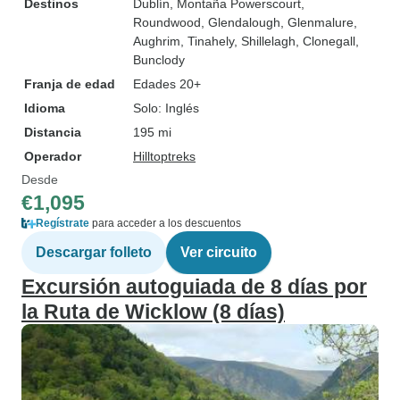
Destinos
Dublín
, Montaña Powerscourt
,
Roundwood
, Glendalough
, Glenmalure
,
Aughrim
, Tinahely
, Shillelagh
, Clonegall
,
Bunclody
Franja de edad
Edades 20+
Idioma
Solo: Inglés
Distancia
195 mi
Operador
Hilltoptreks
Desde
€1,095
Regístrate
para acceder a los descuentos
Descargar folleto
Ver circuito
Excursión autoguiada de 8 días por
la Ruta de Wicklow (8 días)