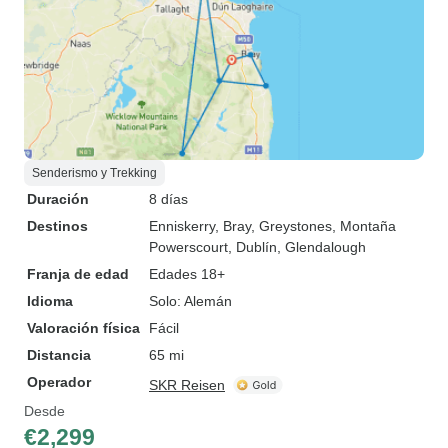
Senderismo y Trekking
Duración
8 días
Destinos
Enniskerry
, Bray
, Greystones
, Montaña
Powerscourt
, Dublín
, Glendalough
Franja de edad
Edades 18+
Idioma
Solo: Alemán
Valoración física
Fácil
Distancia
65 mi
Operador
SKR Reisen
Desde
€2,299