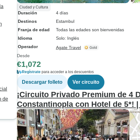
da
Ciudad y Cultura
Duración
4 días
Destinos
Estambul
n
Franja de edad
Todas las edades son bienvenidas
Idioma
Solo: Inglés
Operador
Agate Travel
Desde
€1,072
Regístrate
para acceder a los descuentos
Descargar folleto
Ver circuito
cial
¡Circuito Privado Premium de 4 D
o de
Constantinopla con Hotel de 5*! 