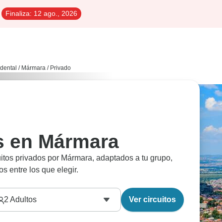
Finaliza:
12 ago., 2026
idental
/
Mármara
/
Privado
os en Mármara
cuitos privados por Mármara, adaptados a tu grupo,
os entre los que elegir.
2
Adultos
Ver circuitos