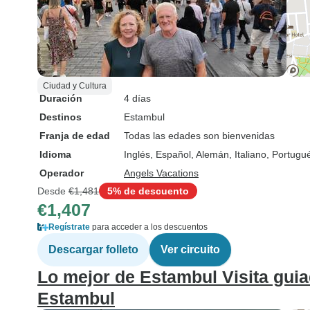
Ciudad y Cultura
Duración
4 días
Destinos
Estambul
Franja de edad
Todas las edades son bienvenidas
Idioma
Inglés, Español, Alemán, Italiano, Portug
Operador
Angels Vacations
Desde
€1,481
5% de descuento
€1,407
Regístrate
para acceder a los descuentos
Descargar folleto
Ver circuito
Lo mejor de Estambul Visita guia
Estambul