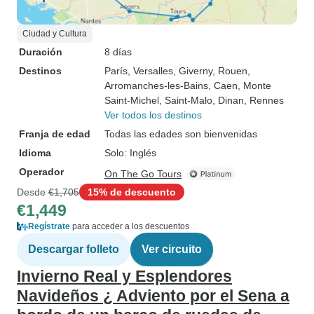
Ciudad y Cultura
Duración
8 días
Destinos
París
, Versalles
, Giverny
, Rouen
,
Arromanches-les-Bains
, Caen
, Monte
Saint-Michel
, Saint-Malo
, Dinan
, Rennes
Ver todos los destinos
Franja de edad
Todas las edades son bienvenidas
Idioma
Solo: Inglés
Operador
On The Go Tours
Desde
€1,705
15% de descuento
€1,449
Regístrate
para acceder a los descuentos
Descargar folleto
Ver circuito
Invierno Real y Esplendores
Navideños ¿ Adviento por el Sena a