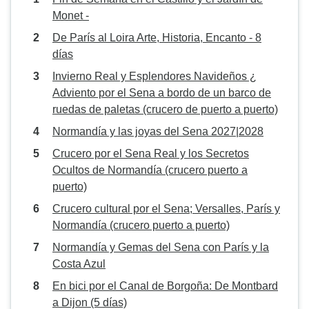
Monet -
De París al Loira Arte, Historia, Encanto - 8
días
Invierno Real y Esplendores Navideños ¿
Adviento por el Sena a bordo de un barco de
ruedas de paletas (crucero de puerto a puerto)
Normandía y las joyas del Sena 2027|2028
Crucero por el Sena Real y los Secretos
Ocultos de Normandía (crucero puerto a
puerto)
Crucero cultural por el Sena; Versalles, París y
Normandía (crucero puerto a puerto)
Normandía y Gemas del Sena con París y la
Costa Azul
En bici por el Canal de Borgoña: De Montbard
a Dijon (5 días)