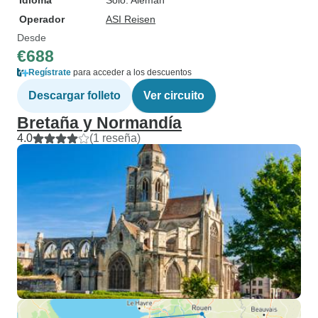
Idioma
Solo: Alemán
Operador
ASI Reisen
Desde
€688
Regístrate
para acceder a los descuentos
Descargar folleto
Ver circuito
Bretaña y Normandía
4.0
(1 reseña)