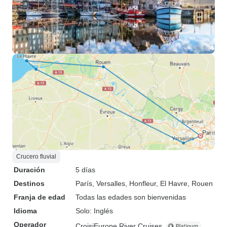
Crucero fluvial
Duración
5 días
Destinos
París
, Versalles
, Honfleur
, El Havre
, Rouen
Franja de edad
Todas las edades son bienvenidas
Idioma
Solo: Inglés
Operador
CroisiEurope River Cruises