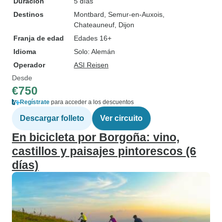
Duración
5 días
Destinos
Montbard
, Semur-en-Auxois
,
Chateauneuf
, Dijon
Franja de edad
Edades 16+
Idioma
Solo: Alemán
Operador
ASI Reisen
Desde
€750
Regístrate
para acceder a los descuentos
Descargar folleto
Ver circuito
En bicicleta por Borgoña: vino,
castillos y paisajes pintorescos (6
días)