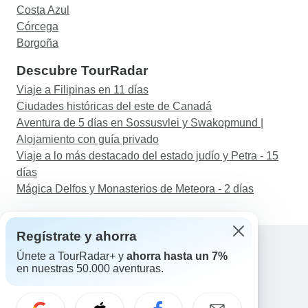
Costa Azul
Córcega
Borgoña
Descubre TourRadar
Viaje a Filipinas en 11 días
Ciudades históricas del este de Canadá
Aventura de 5 días en Sossusvlei y Swakopmund |
Alojamiento con guía privado
Viaje a lo más destacado del estado judío y Petra - 15
días
Mágica Delfos y Monasterios de Meteora - 2 días
Regístrate y ahorra
Únete a TourRadar+ y
ahorra hasta un 7%
en nuestras 50.000 aventuras.
Ayuda
Contacta con nosotros
España +34 933 938 984