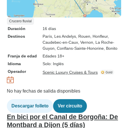
Crucero fluvial
Duración
16 días
Destinos
París
, Les Andelys
, Rouen
, Honfleur
,
Caudebec-en-Caux
, Vernon
, La Roche-
Guyon
, Conflans-Sainte-Honorine
, Bonito
Franja de edad
Edades 18+
Idioma
Solo: Inglés
Operador
Scenic Luxury Cruises & Tours
No hay fechas de salida disponibles
Descargar folleto
Ver circuito
En bici por el Canal de Borgoña: De
Montbard a Dijon (5 días)